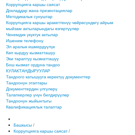
Коррупцияга каршы саясат
Докладдар жана презентациялар
Методикалык сунуштар
Коррупцияга каршы аракеттенүү чөйрөсүндөгү айрым
мыйзам актыларындагы өзгөртүүлөр
Ченемдик укуктук актылар
Ишеним телефону
Эл аралык ишмердүүлүк
Көп кырдуу кызматташуу
Эки тараптуу кызматташуу
Бош кызмат ордуна тандоо
КУЛАКТАНДЫРУУЛАР
Тандоого катышууга керектүү документтер
Тандоонун этаптары
Документтердин үлгүлөрү
Талапкерлер үчүн билдирүүлөр
Тандоонун жыйынтыгы
Квалификациялык талаптар
Башкысы
/
Коррупцияга каршы саясат
/