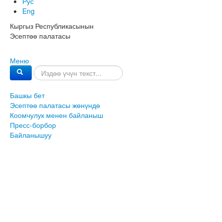
Рус
Eng
Кыргыз Республикасынын
Эсептөө палатасы
Меню
Башкы бет
Эсептөө палатасы жөнүндө
Коомчулук менен байланыш
Пресс-борбор
Байланышуу