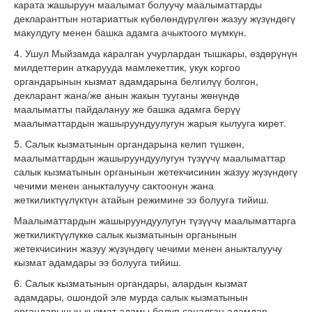
карата жашыруун маалымат болуучу маалыматтарды
декларанттын нотариаттык күбөлөндүрүлгөн жазуу жүзүндөгү
макулдугу менен башка адамга ачыктоого мүмкүн.
4. Ушул Мыйзамда каралган учурлардан тышкары, өздөрүнүн
милдеттерин аткарууда мамлекеттик, укук коргоо
органдарынын кызмат адамдарына белгилүү болгон,
декларант жана/же анын жакын тууганы жөнүндө
маалыматты пайдалануу же башка адамга берүү
маалыматтардын жашыруундуулугун жарыя кылууга кирет.
5. Салык кызматынын органдарына келип түшкөн,
маалыматтардын жашыруундуулугун түзүүчү маалыматтар
салык кызматынын органынын жетекчисинин жазуу жүзүндөгү
чечими менен аныкталуучу сактоонун жана
жеткиликтүүлүктүн атайын режимине ээ болууга тийиш.
Маалыматтардын жашыруундуулугун түзүүчү маалыматтарга
жеткиликтүүлүккө салык кызматынын органынын
жетекчисинин жазуу жүзүндөгү чечими менен аныкталуучу
кызмат адамдары ээ болууга тийиш.
6. Салык кызматынын органдары, алардын кызмат
адамдары, ошондой эле мурда салык кызматынын
органдарынын кызмат адамы болуп саналган адамдар