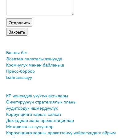
Башкы бет
Эсептөө палатасы жөнүндө
Коомчулук менен байланыш
Пресс-борбор
Байланышуу
КР ченемдик укуктук актылары
Өнүктүрүүнүн стратегиялык планы
Аудитордук ишмердүүлүк
Коррупцияга каршы саясат
Докладдар жана презентациялар
Методикалык сунуштар
Коррупцияга каршы аракеттенүү чөйрөсүндөгү айрым