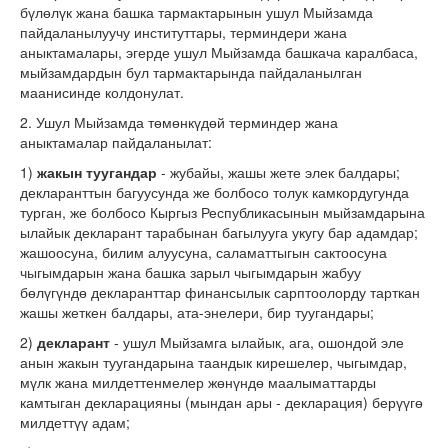
бүлөлүк жана башка тармактарынын ушул Мыйзамда
пайдаланылуучу институттары, терминдери жана
аныктамалары, эгерде ушул Мыйзамда башкача каралбаса,
мыйзамдардын бул тармактарында пайдаланылган
маанисинде колдонулат.
2. Ушул Мыйзамда төмөнкүдөй терминдер жана
аныктамалар пайдаланылат:
1)
жакын туугандар
- жубайы, жашы жете элек балдары;
декларанттын багуусунда же болбосо толук камкордугунда
турган, же болбосо Кыргыз Республикасынын мыйзамдарына
ылайык декларант тарабынан багылууга укугу бар адамдар;
жашоосуна, билим алуусуна, саламаттыгын сактоосуна
чыгымдарын жана башка зарыл чыгымдарын жабуу
бөлүгүндө декларанттар финансылык сарптоолорду тарткан
жашы жеткен балдары, ата-энелери, бир туугандары;
2)
декларант
- ушул Мыйзамга ылайык, ага, ошондой эле
анын жакын туугандарына таандык кирешелер, чыгымдар,
мүлк жана милдеттенмелер жөнүндө маалыматтарды
камтыган декларацияны (мындан ары - декларация) берүүгө
милдеттүү адам;