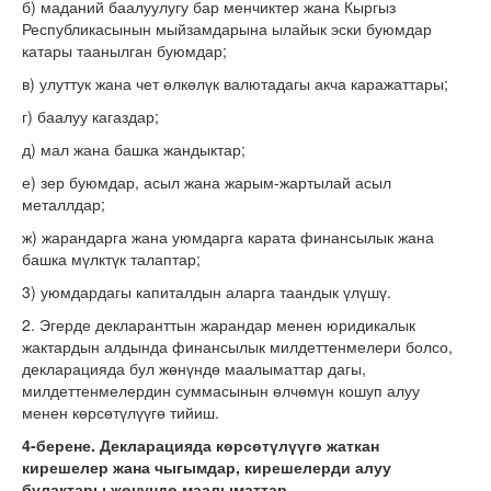
б) маданий баалуулугу бар менчиктер жана Кыргыз
Республикасынын мыйзамдарына ылайык эски буюмдар
катары таанылган буюмдар;
в) улуттук жана чет өлкөлүк валютадагы акча каражаттары;
г) баалуу кагаздар;
д) мал жана башка жандыктар;
е) зер буюмдар, асыл жана жарым-жартылай асыл
металлдар;
ж) жарандарга жана уюмдарга карата финансылык жана
башка мүлктүк талаптар;
3) уюмдардагы капиталдын аларга таандык үлүшү.
2. Эгерде декларанттын жарандар менен юридикалык
жактардын алдында финансылык милдеттенмелери болсо,
декларацияда бул жөнүндө маалыматтар дагы,
милдеттенмелердин суммасынын өлчөмүн кошуп алуу
менен көрсөтүлүүгө тийиш.
4-берене. Декларацияда көрсөтүлүүгө жаткан
кирешелер жана чыгымдар, кирешелерди алуу
булактары жөнүндө маалыматтар