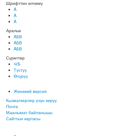
Шрифттин өлчөмү
A
A
A
Аралык
AБВ
AБВ
AБВ
Сүрөттөр
Ч/Б
Түстүү
Өчүрүү
Жөнөкөй версия
Кызматкерлер үчүн кирүү
Почта
Маалымат байланышы
Сайттын картасы