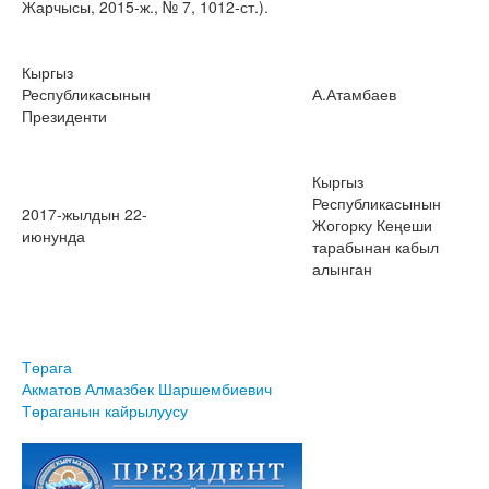
Жарчысы, 2015-ж., № 7, 1012-ст.).
Кыргыз
Республикасынын
А.Атамбаев
Президенти
Кыргыз
Республикасынын
2017-жылдын 22-
Жогорку Кеңеши
июнунда
тарабынан кабыл
алынган
Төрага
Акматов Алмазбек Шаршембиевич
Төраганын кайрылуусу