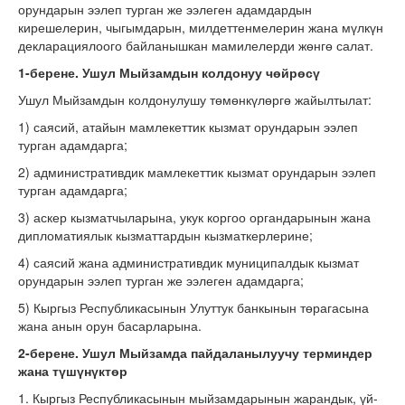
орундарын ээлеп турган же ээлеген адамдардын
кирешелерин, чыгымдарын, милдеттенмелерин жана мүлкүн
декларациялоого байланышкан мамилелерди жөнгө салат.
1-берене. Ушул Мыйзамдын колдонуу чөйрөсү
Ушул Мыйзамдын колдонулушу төмөнкүлөргө жайылтылат:
1) саясий, атайын мамлекеттик кызмат орундарын ээлеп
турган адамдарга;
2) административдик мамлекеттик кызмат орундарын ээлеп
турган адамдарга;
3) аскер кызматчыларына, укук коргоо органдарынын жана
дипломатиялык кызматтардын кызматкерлерине;
4) саясий жана административдик муниципалдык кызмат
орундарын ээлеп турган же ээлеген адамдарга;
5) Кыргыз Республикасынын Улуттук банкынын төрагасына
жана анын орун басарларына.
2-берене. Ушул Мыйзамда пайдаланылуучу терминдер
жана түшүнүктөр
1. Кыргыз Республикасынын мыйзамдарынын жарандык, үй-