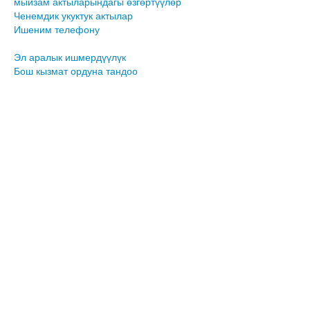
мыйзам актыларындагы өзгөртүүлөр
Ченемдик укуктук актылар
Ишеним телефону
Эл аралык ишмердүүлүк
Бош кызмат ордуна тандоо