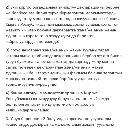
2) укук коргоо органдарына тийиштүү декларацияны бербөө
же болбосо ага билип туруп бурмаланган маалыматтарды
киргизүү жолу менен салык төлөөдөн качуу фактысы боюнча
Кыргыз Республикасынын мыйзамдарына ылайык козголгон
жазыктык иштер боюнча декларантка жана/же анын жакын
тууганына карата гана жазуу жүзүндө берилген
кайрылуулардын негизинде;
3) сотко декларант жана/же анын жакын тууганы тарап
катары чыккан, тийиштүү декларацияны бербөө же ага билип
туруп бурмаланган маалыматтарды киргизүү жолу менен
салык төлөөдөн декларанттын жана/же анын жакын
тууганынын баш тарткандыгынын фактысы боюнча талаштын
маңызына тикелей тиешеси бар бөлүгүндө соттук
териштирүүнүн жүрүшүндө;
4) башка өлкөнүн мамлекеттик органына Кыргыз
Республикасы катышуучусу болуп саналган, мыйзамда
белгиленген тартипте күчүнө кирген эл аралык
келишимдерге ылайык.
3. Ушул берененин 2-бөлүгүндө көрсөтүлгөн учурларды
кошпогондо, декларантка жана/же анын жакын тууганына