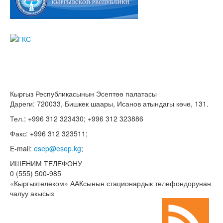
Кыргыз Республикасынын Эсептөө палатасы
Дареги: 720033, Бишкек шаары, Исанов атындагы көчө, 131.
Тел.: +996 312 323430; +996 312 323886
Факс: +996 312 323511;
E-mail:
esep@esep.kg
;
ИШЕНИМ ТЕЛЕФОНУ
0 (555) 500-985
«Кыргызтелеком» ААКсынын стационардык телефондорунан
чалуу акысыз