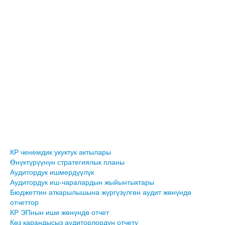
КР ченемдик укуктук актылары
Өнүктүрүүнүн стратегиялык планы
Аудитордук ишмердүүлүк
Аудитордук иш-чаралардын жыйынтыктары
Бюджеттин аткарылышына жүргүзүлгөн аудит жөнүндө
отчеттор
КР ЭПнын иши жөнүндө отчет
Көз карандысыз аудиторлордун отчету