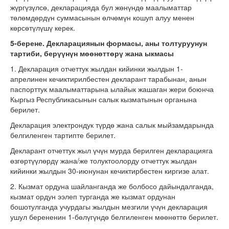
жүргүзүлсө, декларацияда бул жөнүндө маалыматтар
төлөмдөрдүн суммасынын өлчөмүн кошуп алуу менен
көрсөтүлүшү керек.
5-берене. Декларациянын формасы, аны толтуруунун
тартиби, берүүнүн мөөнөттөрү жана ыкмасы
1. Декларация отчеттук жылдан кийинки жылдын 1-
апрелинен кечиктирилбестен декларант тарабынан, анын
паспорттук маалыматтарына ылайык жашаган жери боюнча
Кыргыз Республикасынын салык кызматынын органына
берилет.
Декларация электрондук түрдө жана салык мыйзамдарында
белгиленген тартипте берилет.
Декларант отчеттук жыл үчүн мурда берилген декларацияга
өзгөртүүлөрдү жана/же толуктоолорду отчеттук жылдан
кийинки жылдын 30-июнунан кечиктирбестен киргизе алат.
2. Кызмат ордуна шайланганда же болбосо дайындалганда,
кызмат ордун ээлеп турганда же кызмат ордунан
бошотулганда учурдагы жылдын мезгили үчүн декларация
ушул берененин 1-бөлүгүндө белгиленген мөөнөттө берилет.