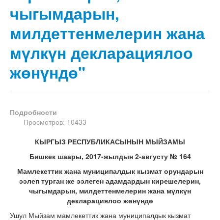
чыгымдарын,
милдеттенмелерин жана
мүлкүн декларациялоо
жөнүндө"
Подробности
Просмотров: 10433
КЫРГЫЗ РЕСПУБЛИКАСЫНЫН МЫЙЗАМЫ
Бишкек шаары, 2017-жылдын 2-августу № 164
Мамлекеттик жана муниципалдык кызмат орундарын
ээлеп турган же ээлеген адамдардын кирешелерин,
чыгымдарын, милдеттенмелерин жана мүлкүн
декларациялоо жөнүндө
Ушул Мыйзам мамлекеттик жана муниципалдык кызмат