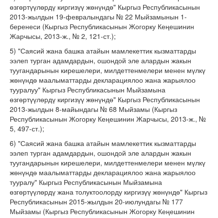
өзгөртүүлөрдү киргизүү жөнүндө" Кыргыз Республикасынын
2013-жылдын 19-февралындагы № 22 Мыйзамынын 1-
беренеси (Кыргыз Республикасынын Жогорку Кеңешинин
Жарчысы, 2013-ж., № 2, 121-ст.);
5) "Саясий жана башка атайын мамлекеттик кызматтарды
ээлеп турган адамдардын, ошондой эле алардын жакын
туугандарынын кирешелери, милдеттенмелери менен мүлкү
жөнүндө маалыматтарды декларациялоо жана жарыялоо
тууралуу" Кыргыз Республикасынын Мыйзамына
өзгөртүүлөрдү киргизүү жөнүндө" Кыргыз Республикасынын
2013-жылдын 8-майындагы № 68 Мыйзамы (Кыргыз
Республикасынын Жогорку Кеңешинин Жарчысы, 2013-ж., №
5, 497-ст.);
6) "Саясий жана башка атайын мамлекеттик кызматтарды
ээлеп турган адамдардын, ошондой эле алардын жакын
туугандарынын кирешелери, милдеттенмелери менен мүлкү
жөнүндө маалыматтарды декларациялоо жана жарыялоо
тууралу" Кыргыз Республикасынын Мыйзамына
өзгөртүүлөрдү жана толуктоолорду киргизүү жөнүндө" Кыргыз
Республикасынын 2015-жылдын 20-июлундагы № 177
Мыйзамы (Кыргыз Республикасынын Жогорку Кеңешинин