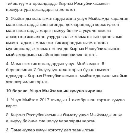
тийиштүү материалдарды Кыргыз Республикасынын
прокуратура органдарына жөнөтөт.
3. Жыйынды маалыматтарды жана ушул Мыйзамда каралган
маалыматтарды кошпогондо, декларацияда көрсөтүлгөн
маалыматтарды жарыя кылуу боюнча укук ченемсиз
аракеттер жасалган учурда салык кызматынын органынын
кызмат адамы мамлекеттик жарандык кызмат жана
муниципалдык кызмат жөнүндө Кыргыз Республикасынын
мыйзамдарына ылайык жоопкерчилик тартат.
4. Мамлекеттик органдардын ушул Мыйзамдын 8-
беренесинин 7-бөлүгүнүн талаптарын бузган кызмат
адамдары Кыргыз Республикасынын мыйзамдарына ылайык
жоопкерчилик тартат.
10-берене. Ушул Мыйзамдын күчүнө кириши
1. Ушул Мыйзам 2017-жылдын 1-октябрынан тартып күчүнө
кирет.
2. Кыргыз Республикасынын Өкмөтү ушул Мыйзамды ишке
ашыруу боюнча тиешелүү чараларды көрсүн.
3. Төмөнкүлөр күчүн жоготту деп таанылсын: