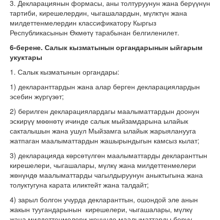
3. Декларациянын формасы, аны толтуруунун жана берүүнүн
тартиби, кирешелердин, чыгашалардын, мүлктүн жана
милдеттенмелердин классификатору Кыргыз
Республикасынын Өкмөтү тарабынан белгиленилет.
6-берене. Салык кызматынын органдарынын ыйгарым
укуктары
1. Салык кызматынын органдары:
1) декларанттардын жана алар берген декларациялардын
эсебин жүргүзөт;
2) берилген декларациялардагы маалыматтардын доонун
эскирүү мөөнөтү ичинде салык мыйзамдарына ылайык
сакталышын жана ушул Мыйзамга ылайык жарыяланууга
жатпаган маалыматтардын жашырындыгын камсыз кылат;
3) декларацияда көрсөтүлгөн маалыматтарды декларанттын
кирешелери, чыгашалары, мүлкү жана милдеттенмелери
жөнүндө маалыматтарды чагылдыруунун аныктыгына жана
толуктугуна карата иликтейт жана талдайт;
4) зарыл болгон учурда декларанттын, ошондой эле анын
жакын туугандарынын кирешелери, чыгашалары, мүлкү
жана милдеттенмелери жөнүндө маалыматтарды берүү