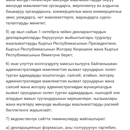
жөнүндө мамлекеттик органдарга, жергиликтүү өз алдынча
башкаруу органдарына, коммерциялык жана коммерциялык
эмес уюмдарга, чет мамлекеттерге, жарандарга суроо-
талаптарды жөнөтөт;
5) ар жыл сайын 1-октябрга чейин декларанттардын
декларацияларды берүүсүнүн жыйынтыктары тууралуу
маалыматтарды Кыргыз Республикасынын Президентине,
Кыргыз Республикасынын Жогорку Кеңешине жана Кыргыз
Республикасынын Өкмөтүнө берет;
6) иши улуттук коопсуздукту камсыз кылууга байланышкан
административдик мамлекеттик кызмат орундарын ээлеп
турган адамдарды кошпогондо, саясий, атайын, жогорку
административдик мамлекеттик кызмат орундарын жана
саясий жана жогорку административдик муниципалдык
кызмат орундарын ээлеп турган адамдардын, ошондой эле
алардын жакын туугандарынын кирешелери, чыгашалары
жана мүлктөрү жөнүндө жыйынды маалыматтарды расмий
бюллетенге жарыялайт;
7) ведомстволук сайтта төмөнкүлөрдү жайгаштырат:
а) декларациянын формасын, аны толтуруунун тартибин,