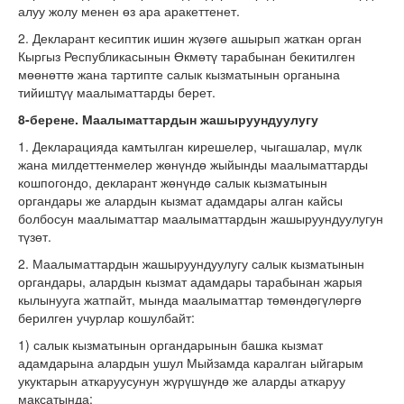
алуу жолу менен өз ара аракеттенет.
2. Декларант кесиптик ишин жүзөгө ашырып жаткан орган
Кыргыз Республикасынын Өкмөтү тарабынан бекитилген
мөөнөттө жана тартипте салык кызматынын органына
тийиштүү маалыматтарды берет.
8-берене. Маалыматтардын жашыруундуулугу
1. Декларацияда камтылган кирешелер, чыгашалар, мүлк
жана милдеттенмелер жөнүндө жыйынды маалыматтарды
кошпогондо, декларант жөнүндө салык кызматынын
органдары же алардын кызмат адамдары алган кайсы
болбосун маалыматтар маалыматтардын жашыруундуулугун
түзөт.
2. Маалыматтардын жашыруундуулугу салык кызматынын
органдары, алардын кызмат адамдары тарабынан жарыя
кылынууга жатпайт, мында маалыматтар төмөндөгүлөргө
берилген учурлар кошулбайт:
1) салык кызматынын органдарынын башка кызмат
адамдарына алардын ушул Мыйзамда каралган ыйгарым
укуктарын аткаруусунун жүрүшүндө же аларды аткаруу
максатында;