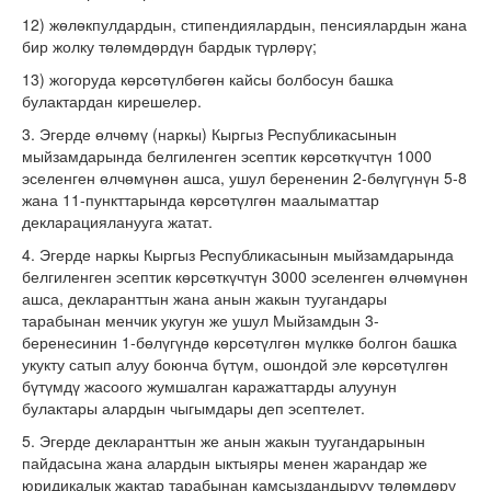
12) жөлөкпулдардын, стипендиялардын, пенсиялардын жана
бир жолку төлөмдөрдүн бардык түрлөрү;
13) жогоруда көрсөтүлбөгөн кайсы болбосун башка
булактардан кирешелер.
3. Эгерде өлчөмү (наркы) Кыргыз Республикасынын
мыйзамдарында белгиленген эсептик көрсөткүчтүн 1000
эселенген өлчөмүнөн ашса, ушул берененин 2-бөлүгүнүн 5-8
жана 11-пункттарында көрсөтүлгөн маалыматтар
декларацияланууга жатат.
4. Эгерде наркы Кыргыз Республикасынын мыйзамдарында
белгиленген эсептик көрсөткүчтүн 3000 эселенген өлчөмүнөн
ашса, декларанттын жана анын жакын туугандары
тарабынан менчик укугун же ушул Мыйзамдын 3-
беренесинин 1-бөлүгүндө көрсөтүлгөн мүлккө болгон башка
укукту сатып алуу боюнча бүтүм, ошондой эле көрсөтүлгөн
бүтүмдү жасоого жумшалган каражаттарды алуунун
булактары алардын чыгымдары деп эсептелет.
5. Эгерде декларанттын же анын жакын туугандарынын
пайдасына жана алардын ыктыяры менен жарандар же
юридикалык жактар тарабынан камсыздандыруу төлөмдөрү