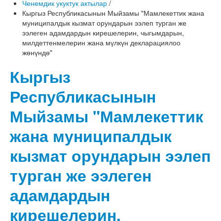
Ченемдик укуктук актылар
/
Кыргыз Республикасынын Мыйзамы "Мамлекеттик жана
муниципалдык кызмат орундарын ээлеп турган же
ээлеген адамдардын кирешелерин, чыгымдарын,
милдеттенмелерин жана мүлкүн декларациялоо
жөнүндө"
Кыргыз
Республикасынын
Мыйзамы "Мамлекеттик
жана муниципалдык
кызмат орундарын ээлеп
турган же ээлеген
адамдардын
кирешелерин,