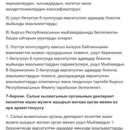
кирешелердин, чыгымдардын, мүлктүн жана
милдеттенмелердин классификаторун;
б) ушул бөлүктүн 6-пунктунда көрсөтүлгөн адамдар боюнча
жыйынды маалыматтарды;
8) Кыргыз Республикасынын мыйзамдарында белгиленген
башка ыйгарым укуктарды аткарат.
2. Улуттук коопсуздукту камсыз кылууга байланышкан
мамлекеттик кызмат орундарынын тизмеги, ушул берененин
1-бөлүгүнүн 6-пунктунда көрсөтүлгөн адамдар боюнча
жыйынды маалыматтардын параметрлери, ушул Мыйзамдын
8-беренесинин 2-бөлүгүндө көрсөтүлгөн адамдар боюнча
маалыматтардын тизмеги, декларацияда көрсөтүлгөн
маалыматтарды иликтөөнүн жана талдоонун тартиби Кыргыз
Республикасынын Өкмөтү тарабынан белгиленет.
7-берене. Салык кызматынын органынын декларант
кесиптик ишин жүзөгө ашырып жаткан орган менен өз
ара аракеттенүүсү
1. Салык кызматынын органы декларант кесиптик ишин
жүзөгө ашырып жаткан орган менен ушул Мыйзамдын 1-
беренесинде көрсөтүлгөн адамдар жөнүндө маалыматтарды