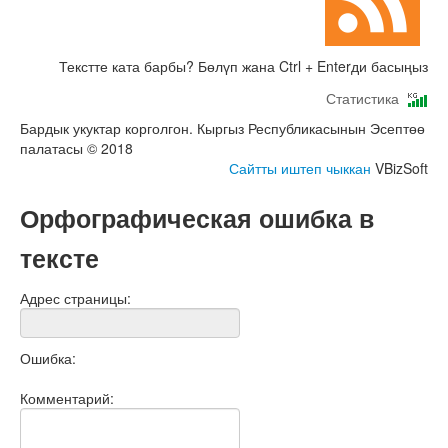
Текстте ката барбы? Бөлүп жана Ctrl + Enterди басыңыз
Статистика
Бардык укуктар корголгон. Кыргыз Республикасынын Эсептөө
палатасы © 2018
Сайтты иштеп чыккан
VBizSoft
Орфографическая ошибка в
тексте
Адрес страницы:
Ошибка:
Комментарий: