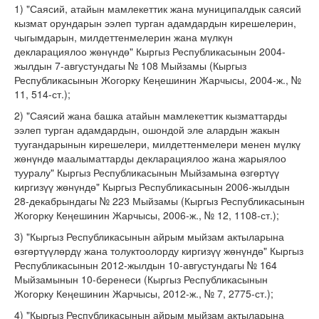
1) "Саясий, атайын мамлекеттик жана муниципалдык саясий
кызмат орундарын ээлеп турган адамдардын кирешелерин,
чыгымдарын, милдеттенмелерин жана мүлкүн
декларациялоо жөнүндө" Кыргыз Республикасынын 2004-
жылдын 7-августундагы № 108 Мыйзамы (Кыргыз
Республикасынын Жогорку Кеңешинин Жарчысы, 2004-ж., №
11, 514-ст.);
2) "Саясий жана башка атайын мамлекеттик кызматтарды
ээлеп турган адамдардын, ошондой эле алардын жакын
туугандарынын кирешелери, милдеттенмелери менен мүлкү
жөнүндө маалыматтарды декларациялоо жана жарыялоо
тууралу" Кыргыз Республикасынын Мыйзамына өзгөртүү
киргизүү жөнүндө" Кыргыз Республикасынын 2006-жылдын
28-декабрындагы № 223 Мыйзамы (Кыргыз Республикасынын
Жогорку Кеңешинин Жарчысы, 2006-ж., № 12, 1108-ст.);
3) "Кыргыз Республикасынын айрым мыйзам актыларына
өзгөртүүлөрдү жана толуктоолорду киргизүү жөнүндө" Кыргыз
Республикасынын 2012-жылдын 10-августундагы № 164
Мыйзамынын 10-беренеси (Кыргыз Республикасынын
Жогорку Кеңешинин Жарчысы, 2012-ж., № 7, 2775-ст.);
4) "Кыргыз Республикасынын айрым мыйзам актыларына