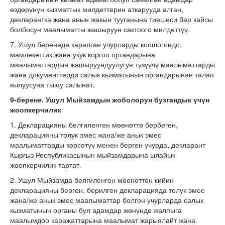
өздөрүнүн кызматтык милдеттерин аткарууда алган,
декларантка жана анын жакын тууганына тиешеси бар кайсы
болбосун маалыматты жашыруун сактоого милдеттүү.
7. Ушул беренеде каралган учурларды копшогондо,
мамлекеттик жана укук коргоо органдарына
маалыматтардын жашыруундуулугун түзүүчү маалыматтарды
жана документтерди салык кызматынын органдарынан талап
кылуусуна тыюу салынат.
9-берене. Ушул Мыйзамдын жоболорун бузгандык үчүн
жоопкерчилик
1. Декларацияны белгиленген мөөнөттө бербеген,
декларацияны толук эмес жана/же анык эмес
маалыматтарды көрсөтүү менен берген учурда, декларант
Кыргыз Республикасынын мыйзамдарына ылайык
жоопкерчилик тартат.
2. Ушул Мыйзамда белгиленген мөөнөттөн кийин
декларацияны берген, берилген декларацияда толук эмес
жана/же анык эмес маалыматтар болгон учурларда салык
кызматынын органы бул адамдар жөнүндө жалпыга
маалымдоо каражаттарына маалымат жарыялайт жана