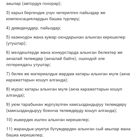
акылар (автордук гонорар);
3) карыз бергендик үчүн чегерилген пайыздар же
компенсациялардын башка түрлөрү;
4) дивиденддер, пайыздар;
5) казинодон жана кумар оюндарынан алынган кирешелер
(утуштар);
6) мелдештерде жана конкурстарда алынган белектер же
акчалай төлөмдөр (акчалай байге), ошондой эле
лотереядагы утуштар;
7) белек же материалдык жардам катары алынган мүлк (акча
каражаттарын кошуп алганда);
8) мурас катары алынган мүлк (акча каражаттарын кошуп
алганда);
9) уюм тарабынан жүргүзүлгөн камсыздандыруу төлөмдөрү
(камсыздандыруу боюнча төлөмдөрдү кошуп алганда);
10) ишкердик иштен алынган кирешелер;
11) жарандык-укуктук бүтүмдөрдөн алынган сый акылар жана
башка кирешелер;