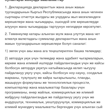
1. Декларацияда декларанттын жана анын жакын
туугандарынын Кыргыз Республикасында жана анын чегинен
сырткары отчеттук жылдагы же учурдагы жыл мезгилиндеги
кирешелери жана чыгымдары, ошондой эле кирешелерди
алуунун жана чыгымдарды тартуунун негиздери көрсөтүлөт.
2. Төмөнкүлөр катары алынган мүлк жана улуттук жана чет
өлкөлүк валютадагы суммалар декларанттын жана анын
жакын туугандарынын кирешелери болуп саналат:
1) эмгек үчүн акы жана ага теңештирилген башка төлөмдөр;
2) автордук укук үчүн төлөмдөр жана адабият чыгармаларын,
көркөм жана илимий иштерди пайдалангандык үчүн же кайсы
болбосун автордук укуктун натыйжасында келип чыгуучу
пайдалануу укугу үчүн, кайсы болбосун ноу-хауну, соодалык
марканы, түзүлүштү же кайра чыгарылышты, планды,
жашыруун формуланы же технологиялык процессти,
компьютерлер жана маалыматтар базалары үчүн
программаны, өнөр жайлык, коммерциялык же илимий
жабдууну пайдалангандык же пайдалануу укугу үчүн же
өндүрүштүк, техникалык, уюштуруучулук, коммерциялык же
илимий мүнөздөгү маалыматты бергендик үчүн алынган сый