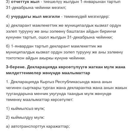
3)
отчеттук жыл
- тиешелүү жылдын 1-январынан тартып
31-декабрына чейинки мезгил;
4)
учурдагы жыл мезгили
- төмөнкүдөй мезгилдер:
а) декларант мамлекеттик же муниципалдык кызмат ордун
ээлеп турууну же аны ээлөөнү баштаган айдын биринчи
күнүнөн тартып, ошол жылдын 31-декабрына чейинки;
б) 1-январдан тартып декларант мамлекеттик же
муниципалдык кызмат ордун ээлеп турууну же аны ээлөөнү
токтоткон айдын акыркы күнүнө чейинки.
3-берене. Декларацияда көрсөтүлүүгө жаткан мүлк жана
милдеттенмелер жөнүндө маалыматтар
1. Декларацияда Кыргыз Республикасында жана анын
чегинен сырткары турган жана декларантка жана анын жакын
туугандарына менчик укугунда таандык мүлк жөнүндө
төмөнкү маалыматтар көрсөтүлөт:
1) кыймылсыз мүлк;
2) кыймылдуу мүлк:
а) автотранспорттук каражаттар;