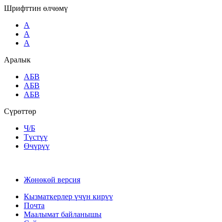
Шрифттин өлчөмү
A
A
A
Аралык
AБВ
AБВ
AБВ
Сүрөттөр
Ч/Б
Түстүү
Өчүрүү
Жөнөкөй версия
Кызматкерлер үчүн кирүү
Почта
Маалымат байланышы