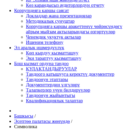
Көз карандысыз аудиторлордун отчету
Коррупцияга каршы саясат
Докладдар жана презентациялар
Методикалык сунуштар
Коррупцияга каршы аракеттенүү чөйрөсүндөгү
айрым мыйзам актыларындагы өзгөртүүлөр
Ченемдик укуктук актылар
Ишеним телефону
Эл аралык ишмердүүлүк
Көп кырдуу кызматташуу
Эки тараптуу кызматташуу
Бош кызмат ордуна тандоо
КУЛАКТАНДЫРУУЛАР
Тандоого катышууга керектүү документтер
Тандоонун этаптары
Документтердин үлгүлөрү
Талапкерлер үчүн билдирүүлөр
Тандоонун жыйынтыгы
Квалификациялык талаптар
Башкысы
/
Эсептөө палатасы жөнүндө
/
Символика