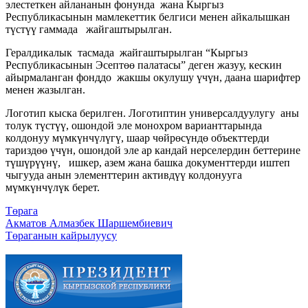
элестеткен айлананын фонунда жана Кыргыз
Республикасынын мамлекеттик белгиси менен айкалышкан
түстүү гаммада жайгаштырылган.
Гералдикалык тасмада жайгаштырылган “Кыргыз
Республикасынын Эсептөө палатасы” деген жазуу, кескин
айырмаланган фонддо жакшы окулушу үчүн, даана шарифтер
менен жазылган.
Логотип кыска берилген. Логотиптин универсалдуулугу аны
толук түстүү, ошондой эле монохром варианттарында
колдонуу мүмкүнчүлүгү, шаар чөйрөсүндө объекттерди
тариздөө үчүн, ошондой эле ар кандай нерселердин беттерине
түшүрүүнү, ишкер, азем жана башка документтерди иштеп
чыгууда анын элементтерин активдүү колдонууга
мүмкүнчүлүк берет.
Төрага
Акматов Алмазбек Шаршембиевич
Төраганын кайрылуусу