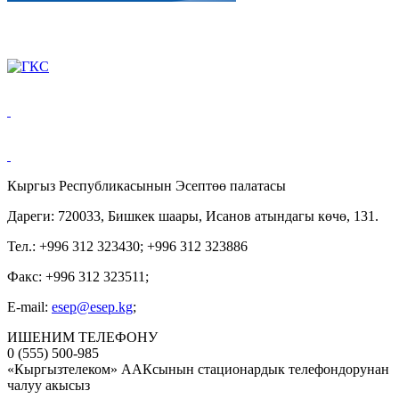
Кыргыз Республикасынын Эсептөө палатасы
Дареги: 720033, Бишкек шаары, Исанов атындагы көчө, 131.
Тел.: +996 312 323430; +996 312 323886
Факс: +996 312 323511;
E-mail:
esep@esep.kg
;
ИШЕНИМ ТЕЛЕФОНУ
0 (555) 500-985
«Кыргызтелеком» ААКсынын стационардык телефондорунан
чалуу акысыз