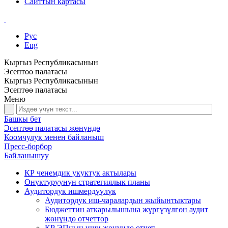
Сайттын картасы
Рус
Eng
Кыргыз Республикасынын
Эсептөө палатасы
Кыргыз Республикасынын
Эсептөө палатасы
Меню
Башкы бет
Эсептөө палатасы жөнүндө
Коомчулук менен байланыш
Пресс-борбор
Байланышуу
КР ченемдик укуктук актылары
Өнүктүрүүнүн стратегиялык планы
Аудитордук ишмердүүлүк
Аудитордук иш-чаралардын жыйынтыктары
Бюджеттин аткарылышына жүргүзүлгөн аудит
жөнүндө отчеттор
КР ЭПнын иши жөнүндө отчет