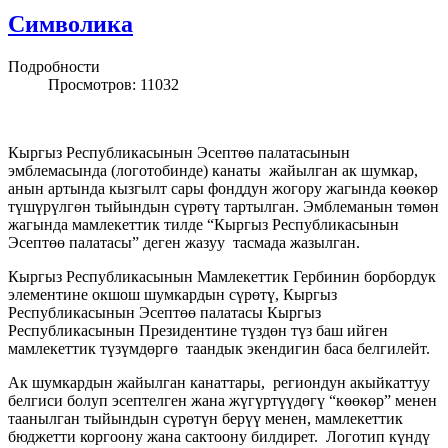
Символика
Подробности
Просмотров: 11032
Кыргыз Республикасынын Эсептөө палатасынын
эмблемасында (логотобинде) канаты жайылган ак шумкар,
анын артында кызгылт сары фонддун жогору жагында көөкөр
түшүрүлгөн тыйындын сүрөтү тартылган. Эмблеманын төмөн
жагында мамлекеттик тилде “Кыргыз Республикасынын
Эсептөө палатасы” деген жазуу тасмада жазылган.
Кыргыз Республикасынын Мамлекеттик Гербинин борбордук
элементине окшош шумкардын сүрөтү, Кыргыз
Республикасынын Эсептөө палатасы Кыргыз
Республикасынын Президентине түздөн түз баш ийген
мамлекеттик түзүмдөргө таандык экендигин баса белгилейт.
Ак шумкардын жайылган канаттары, региондун акыйкаттуу
белгиси болуп эсептелген жана жүгүртүүдөгү “көөкөр” менен
таанылган тыйындын сүрөтүн берүү менен, мамлекеттик
бюджетти коргоону жана сактоону билдирет. Логотип күндү