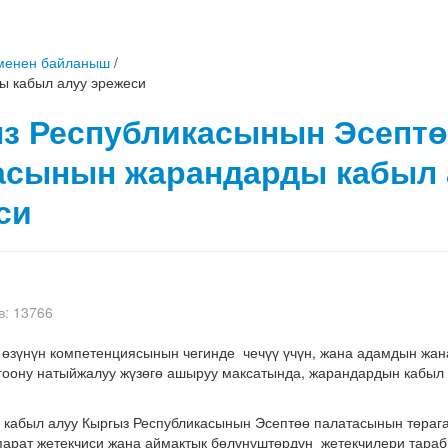
менен байланыш
/
 кабыл алуу эрежеси
з Республикасынын Эсепт
асынын жарандарды кабыл 
си
: 13766
өзүнүн компетенциясынын чегинде чечүү үчүн, жана адамдын жана
гоону натыйжалуу жүзөгө ашыруу максатында, жарандардын кабыл 
.
 кабыл алуу Кыргыз Республикасынын Эсептөө палатасынын төрага
парат жетекчиси жана аймактык бөлүнүштөрдүн жетекчилери тара