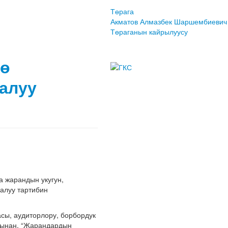
Төрага
Акматов Алмазбек Шаршембиевич
Төраганын кайрылуусу
өө
алуу
 жарандын укугун,
алуу тартибин
сы, аудиторлору, борбордук
бынан, “Жарандардын