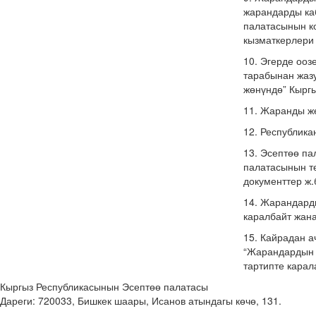
жарандарды каб
палатасынын к
кызматкерлери
10. Эгерде ооз
тарабынан жазу
жөнүндө” Кырг
11. Жаранды же
12. Республика
13. Эсептөө п
палатасынын тө
документтер ж.
14. Жарандарды
каралбайт жана
15. Кайрадан а
“Жарандардын 
тартипте карал
Кыргыз Республикасынын Эсептөө палатасы
Дареги: 720033, Бишкек шаары, Исанов атындагы көчө, 131.