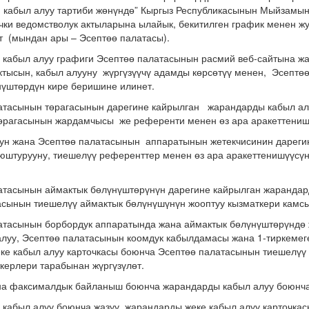
 кабыл алуу тартиби жөнүндө” Кыргыз Республикасынын Мыйзамын
чки ведомстволук актыларына ылайык, бекитилген график менен ж
өт (мындан ары – Эсептөө палатасы).
 кабыл алуу графиги Эсептөө палатасынын расмий веб-сайтына ж
ктысын, кабыл алууну жүргүзүүчү адамды көрсөтүү менен, Эсептө
нүштөрдүн кире беришине илинет.
латасынын төрагасынын дарегине кайрылган жарандарды кабыл ал
өрагасынын жардамчысы же референти менен өз ара аракеттениш
дун жана Эсептөө палатасынын аппаратынын жетекчисинин дареги
юштурууну, тиешелүү референттер менен өз ара аракеттенишүүсү
латасынын аймактык бөлүнүштөрүнүн дарегине кайрылган жарандар
асынын тиешелүү аймактык бөлүнүшүнүн жооптуу кызматкери камс
латасынын борбордук аппаратында жана аймактык бөлүнүштөрүндө
 алуу, Эсептөө палатасынын коомдук кабылдамасы жана 1-тиркем
ке кабыл алуу карточкасы боюнча Эсептөө палатасынын тиешелүү
ткерлери тарабынан жүргүзүлөт.
на факсималдык байланыш боюнча жарандарды кабыл алуу боюнча 
кабыл алуу боюнча жазуу, жарандарды жеке кабыл алуу карточкас