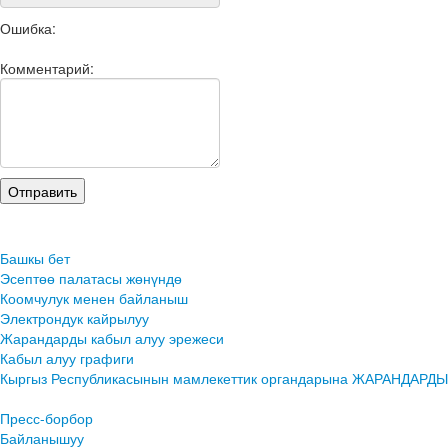
Ошибка:
Комментарий:
Башкы бет
Эсептөө палатасы жөнүндө
Коомчулук менен байланыш
Электрондук кайрылуу
Жарандарды кабыл алуу эрежеси
Кабыл алуу графиги
Кыргыз Республикасынын мамлекеттик органдарына ЖАРАНД
Пресс-борбор
Байланышуу