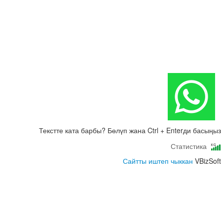
Текстте ката барбы? Бөлүп жана Ctrl + Enterди басыңыз
Статистика
Сайтты иштеп чыккан
VBizSoft