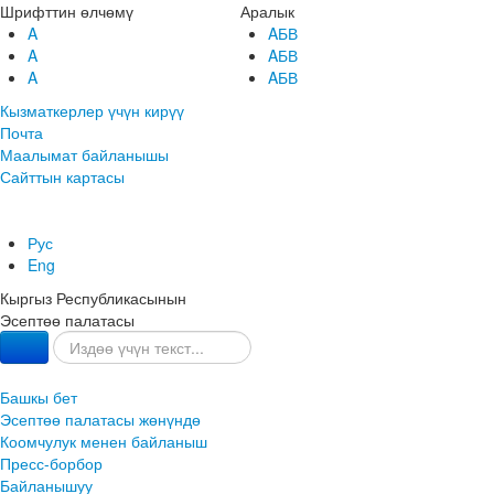
Шрифттин өлчөмү
Аралык
A
AБВ
A
AБВ
A
AБВ
Кызматкерлер үчүн кирүү
Почта
Маалымат байланышы
Сайттын картасы
Рус
Eng
Кыргыз Республикасынын
Эсептөө палатасы
Башкы бет
Эсептөө палатасы жөнүндө
Коомчулук менен байланыш
Пресс-борбор
Байланышуу