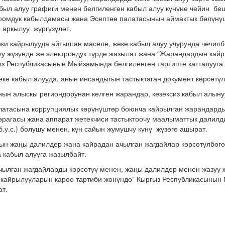
ыл алуу графиги менен белгиленген кабыл алуу күнүнө чейин бе
оомдук кабылдамасы жана Эсептөө палатасынын аймактык бөлүнү
 аркылуу жүргүзүлөт.
еки кайрылууда айтылган маселе, жеке кабыл алуу учурунда чечил
у жүзүндө же электрондук түрдө жазылат жана “Жарандардын кай
ыз Республикасынын Мыйзамында белгиленген тартипте катталууга
ке кабыл алууда, анын инсандыгын тастыктаган документ көрсөтү
нын алыскы региондорунан келген жарандар, кезексиз кабыл алынуу
алатасына коррупциялык көрүнүштөр боюнча кайрылган жарандарды
рагасы жана аппарат жетекчиси тастыктоочу маалыматтык далилди
б.у.с.) болушу менен, күн сайын жумушчу күнү жүзөгө ашырат.
н жаңы далилдер жана кайрадан ачылган жагдайлар көрсөтүлбөгө
 кабыл алууга жазылбайт.
чылган жагдайларды көрсөтүү менен, жаңы далилдер менен жазуу 
кайрылууларын кароо тартиби жөнүндө” Кыргыз Республикасынын
ат.