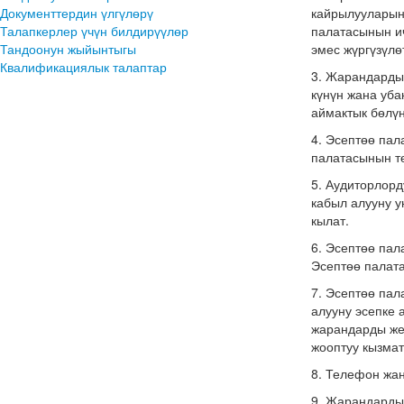
Документтердин үлгүлөрү
кайрылууларын
Талапкерлер үчүн билдирүүлөр
палатасынын и
Тандоонун жыйынтыгы
эмес жүргүзүл
Квалификациялык талаптар
3. Жарандарды
күнүн жана уба
аймактык бөлү
4. Эсептөө па
палатасынын т
5. Аудиторлор
кабыл алууну у
кылат.
6. Эсептөө па
Эсептөө палат
7. Эсептөө па
алууну эсепке
жарандарды же
жооптуу кызма
8. Телефон жа
9. Жарандарды 