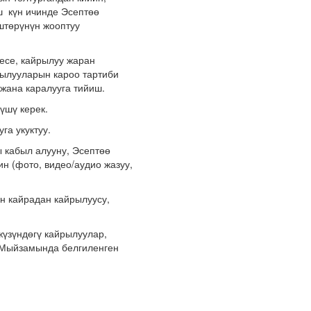
ш күн ичинде Эсептөө
штөрүнүн жооптуу
бесе, кайрылуу жаран
рылууларын кароо тартиби
 жана каралууга тийиш.
лүшү керек.
га укуктуу.
 кабыл алууну, Эсептөө
н (фото, видео/аудио жазуу,
н кайрадан кайрылуусу,
жүзүндөгү кайрылуулар,
 Мыйзамында белгиленген