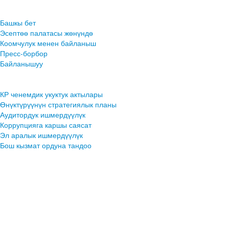
Башкы бет
Эсептөө палатасы жөнүндө
Коомчулук менен байланыш
Пресс-борбор
Байланышуу
КР ченемдик укуктук актылары
Өнүктүрүүнүн стратегиялык планы
Аудитордук ишмердүүлүк
Коррупцияга каршы саясат
Эл аралык ишмердүүлүк
Бош кызмат ордуна тандоо