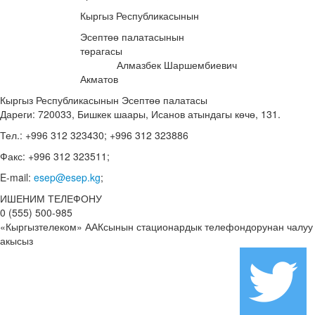
Кыргыз Республикасынын
Эсептөө палатасынын
төрагасы
Алмазбек Шаршембиевич
Акматов
Кыргыз Республикасынын Эсептөө палатасы
Дареги: 720033, Бишкек шаары, Исанов атындагы көчө, 131.
Тел.: +996 312 323430; +996 312 323886
Факс: +996 312 323511;
E-mail:
esep@esep.kg
;
ИШЕНИМ ТЕЛЕФОНУ
0 (555) 500-985
«Кыргызтелеком» ААКсынын стационардык телефондорунан чалуу
акысыз