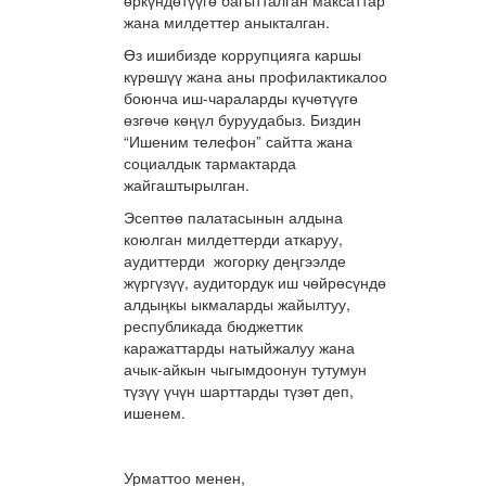
өркүндөтүүгө багытталган максаттар
жана милдеттер аныкталган.
Өз ишибизде коррупцияга каршы
күрөшүү жана аны профилактикалоо
боюнча иш-чараларды күчөтүүгө
өзгөчө көңүл буруудабыз. Биздин
“Ишеним телефон” сайтта жана
социалдык тармактарда
жайгаштырылган.
Эсептөө палатасынын алдына
коюлган милдеттерди аткаруу,
аудиттерди жогорку деңгээлде
жүргүзүү, аудитордук иш чөйрөсүндө
алдыңкы ыкмаларды жайылтуу,
республикада бюджеттик
каражаттарды натыйжалуу жана
ачык-айкын чыгымдоонун тутумун
түзүү үчүн шарттарды түзөт деп,
ишенем.
Урматтоо менен,