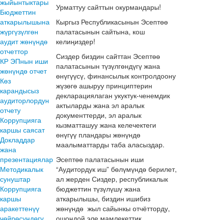
жыйынтыктары
Урматтуу сайттын окурмандары!
Бюджеттин
аткарылышына
Кыргыз Республикасынын Эсептөө
жүргүзүлгөн
палатасынын сайтына, кош
аудит жөнүндө
келиңиздер!
отчеттор
Сиздер биздин сайттан Эсептөө
КР ЭПнын иши
палатасынын түзүлгөндүгү жана
жөнүндө отчет
өнүгүүсү, финансылык контролдоону
Көз
жүзөгө ашыруу принциптерин
карандысыз
декларациялаган укуктук-ченемдик
аудиторлордун
актыларды жана эл аралык
отчету
документтерди, эл аралык
Коррупцияга
кызматташуу жана келечектеги
каршы саясат
өнүгүү пландары жөнүндө
Докладдар
маалыматтарды таба аласыздар.
жана
презентациялар
Эсептөө палатасынын иши
Методикалык
“Аудитордук иш” бөлүмүндө берилет,
сунуштар
ал жерден Сиздер, республикалык
Коррупцияга
бюджеттин түзүлүшү жана
каршы
аткарылышы, биздин ишибиз
аракеттенүү
жөнүндө жыл сайынкы отчётторду,
чөйрөсүндөгү
ошондой эле мамлекеттик