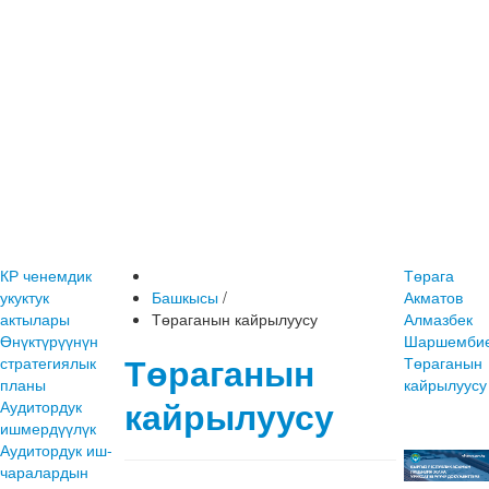
КР ченемдик
Төрага
укуктук
Башкысы
/
Акматов
актылары
Төраганын кайрылуусу
Алмазбек
Өнүктүрүүнүн
Шаршембие
Төраганын
стратегиялык
Төраганын
планы
кайрылуусу
кайрылуусу
Аудитордук
ишмердүүлүк
Аудитордук иш-
чаралардын