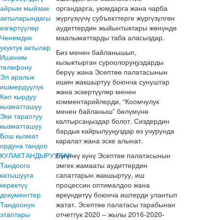
айрым мыйзам
органдарга, уюмдарга жана чарба
актыларындагы
жүргүзүүчү субъекттерге жүргүзүлгөн
өзгөртүүлөр
аудиттердин жыйынтыктары жөнүндө
Ченемдик
маалыматтарды таба аласыздар.
укуктук актылар
Биз менен байланышып,
Ишеним
кызыктырган суроолоруңуздарды
телефону
берүү жана Эсептөө палатасынын
Эл аралык
ишин жакшыртуу боюнча сунуштар
ишмердүүлүк
жана эскертүүлөр менен
Көп кырдуу
комментарийлерди, “Коомчулук
кызматташуу
менен байланыш” бөлүмүнө
Эки тараптуу
калтырсаңыздар болот. Сиздердин
кызматташуу
бардык кайрылууңуздар өз учурунда
Бош кызмат
каралат жана эске алынат.
ордуна тандоо
КУЛАКТАНДЫРУУЛАР
Бүгүнкү күнү Эсептөө палатасынын
Тандоого
эмгек жамааты аудиттердин
катышууга
сапаттарын жакшыртуу, иш
керектүү
процессин оптималдоо жана
документтер
өркүндөтүү боюнча иштерди улантып
Тандоонун
жатат. Эсептөө палатасы тарабынан
этаптары
отчеттук 2020 – жылы 2016-2020-