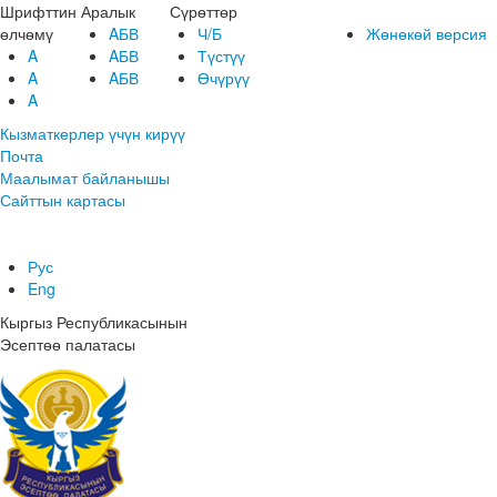
Шрифттин
Аралык
Сүрөттөр
өлчөмү
AБВ
Ч/Б
Жөнөкөй версия
A
AБВ
Түстүү
A
AБВ
Өчүрүү
A
Кызматкерлер үчүн кирүү
Почта
Маалымат байланышы
Сайттын картасы
Рус
Eng
Кыргыз Республикасынын
Эсептөө палатасы