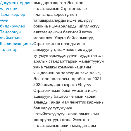
Документтердин
жылдарга карата Эсептөө
үлгүлөрү
палатасынын Стратегиялык
Талапкерлер
планында көрсөтүлгөн
үчүн
тапшырмаларды ишке ашыруу
билдирүүлөр
боюнча иш-чараларды ийгиликтүү
Тандоонун
аяктагандыгын белгилей кетүү
жыйынтыгы
маанилүү. Ушуга байланыштуу,
Квалификациялык
Стратегиялык планды ишке
талаптар
ашыруунун, мамлекеттик аудит
тутумун өркүндөтүүнүн, аудиттин эл
аралык стандарттарын жайылтуунун
жана тышкы коммуникацияны
чыңдоонун оң таасирин эске алып,
Эсептөө палатасы тарабынан 2021-
2025-жылдарга карата Өнүгүү
Стратегиясын бекитүү жана ишке
ашырууну баштоо чечими кабыл
алынды, анда мамлекеттик каржыны
башкаруу тутумунун
натыйжалуулугун жана ачыктыгын
жогорулатууга жана Эсептөө
палатасынын ишин мындан ары