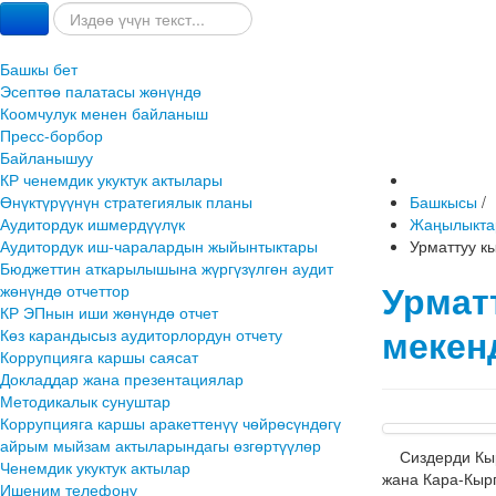
Башкы бет
Эсептөө палатасы жөнүндө
Коомчулук менен байланыш
Пресс-борбор
Байланышуу
КР ченемдик укуктук актылары
Өнүктүрүүнүн стратегиялык планы
Башкысы
/
Аудитордук ишмердүүлүк
Жаңылыкта
Аудитордук иш-чаралардын жыйынтыктары
Урматтуу к
Бюджеттин аткарылышына жүргүзүлгөн аудит
Урмат
жөнүндө отчеттор
КР ЭПнын иши жөнүндө отчет
мекен
Көз карандысыз аудиторлордун отчету
Коррупцияга каршы саясат
Докладдар жана презентациялар
Методикалык сунуштар
Коррупцияга каршы аракеттенүү чөйрөсүндөгү
айрым мыйзам актыларындагы өзгөртүүлөр
Сиздерди Кырг
Ченемдик укуктук актылар
жана Кара-Кырг
Ишеним телефону