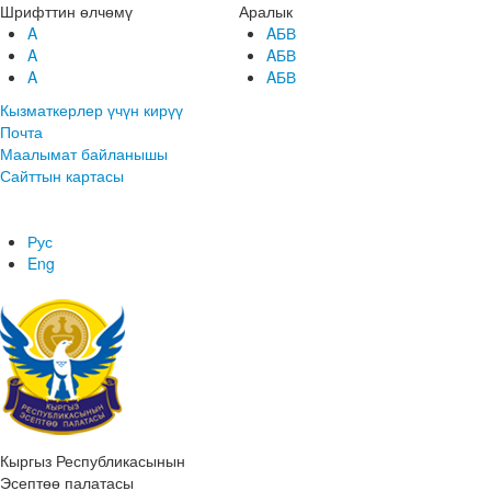
Шрифттин өлчөмү
Аралык
A
AБВ
A
AБВ
A
AБВ
Кызматкерлер үчүн кирүү
Почта
Маалымат байланышы
Сайттын картасы
Рус
Eng
Кыргыз Республикасынын
Эсептөө палатасы