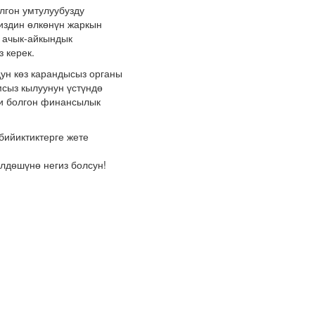
гон умтулуубузду
биздин өлкөнүн жаркын
а ачык-айкындык
 керек.
н көз карандысыз органы
сыз кылуунун үстүндө
си болгон финансылык
ийиктиктерге жете
дөшүнө негиз болсун!