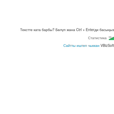
Текстте ката барбы? Бөлүп жана Ctrl + Enterди басыңыз
Статистика
Сайтты иштеп чыккан
VBizSoft