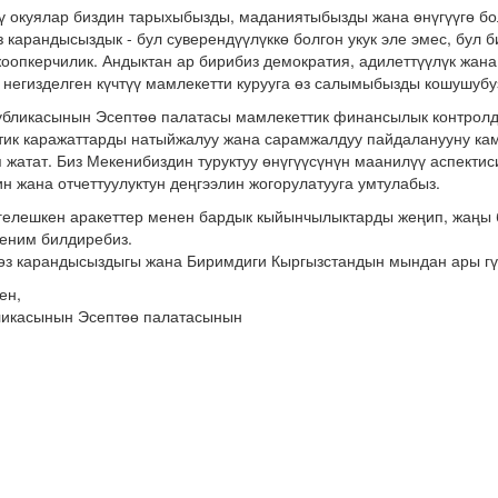
окуялар биздин тарыхыбызды, маданиятыбызды жана өнүгүүгө бол
з карандысыздык - бул суверендүүлүккө болгон укук эле эмес, бул 
жоопкерчилик. Андыктан ар бирибиз демократия, адилеттүүлүк жан
негизделген күчтүү мамлекетти курууга өз салымыбызды кошушубуз
ликасынын Эсептөө палатасы мамлекеттик финансылык контролду
тик каражаттарды натыйжалуу жана сарамжалдуу пайдаланууну кам
 жатат. Биз Мекенибиздин туруктуу өнүгүүсүнүн маанилүү аспекти
н жана отчеттуулуктун деңгээлин жогорулатууга умтулабыз.
елешкен аракеттер менен бардык кыйынчылыктарды жеңип, жаңы б
еним билдиребиз.
 карандысыздыгы жана Биримдиги Кыргызстандын мындан ары гүл
нен,
ликасынын Эсептөө палатасынын