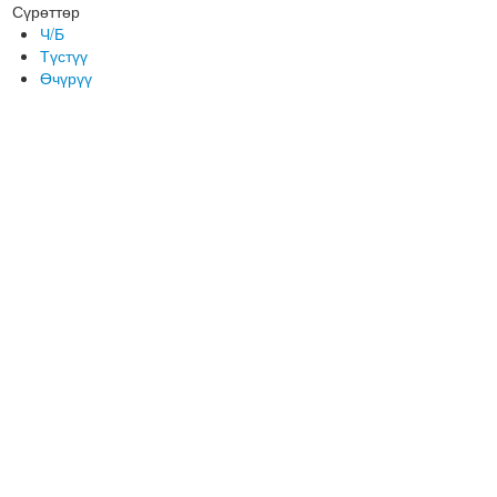
Сүрөттөр
Ч/Б
Түстүү
Өчүрүү