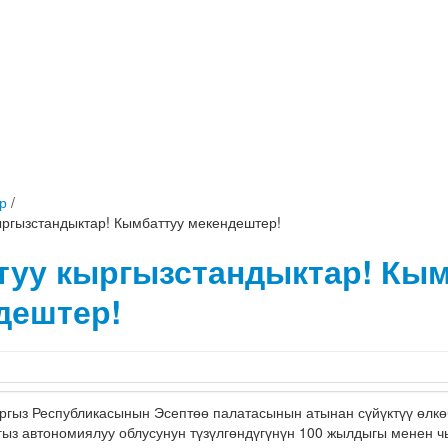
р
/
ыргызстандыктар! Кымбаттуу мекендештер!
туу кыргызстандыктар! Кы
дештер!
ыз Республикасынын Эсептөө палатасынын атынан сүйүктүү өлкөб
ыз автономиялуу облусунун түзүлгөндүгүнүн 100 жылдыгы менен чы