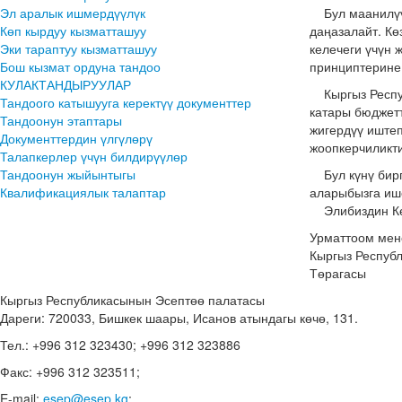
Эл аралык ишмердүүлүк
Бул маанилүү 
Көп кырдуу кызматташуу
даңазалайт. Кө
Эки тараптуу кызматташуу
келечеги үчүн 
Бош кызмат ордуна тандоо
принциптерине 
КУЛАКТАНДЫРУУЛАР
Кыргыз Респуб
Тандоого катышууга керектүү документтер
катары бюджет
Тандоонун этаптары
жигердүү иштеп
Документтердин үлгүлөрү
жоопкерчиликти
Талапкерлер үчүн билдирүүлөр
Тандоонун жыйынтыгы
Бул күнү бирг
Квалификациялык талаптар
аларыбызга иш
Элибиздин Көз
Урматтоом ме
Кыргыз Респуб
Төрагасы
Кыргыз Республикасынын Эсептөө палатасы
Дареги: 720033, Бишкек шаары, Исанов атындагы көчө, 131.
Тел.: +996 312 323430; +996 312 323886
Факс: +996 312 323511;
E-mail:
esep@esep.kg
;