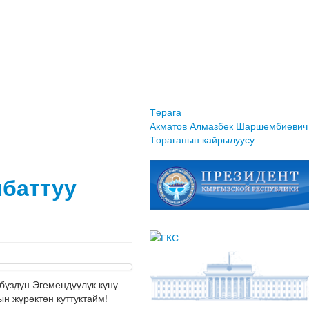
Төрага
Акматов Алмазбек Шаршембиевич
Төраганын кайрылуусу
мбаттуу
үздүн Эгемендүүлүк күнү
н жүрөктөн куттуктайм!