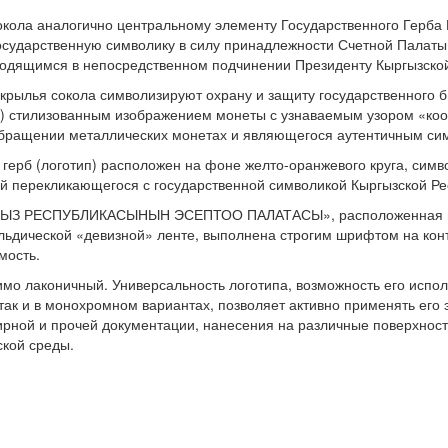
кола аналогично центральному элементу Государственного Герба 
осударственную символику в силу принадлежности Счетной Палаты
ходящимся в непосредственном подчинении Президенту Кыргызской
крылья сокола символизируют охрану и защиту государственного 
е) стилизованным изображением монеты с узнаваемым узором «ко
бращении металлических монетах и являющегося аутентичным си
герб (логотип) расположен на фоне желто-оранжевого круга, сим
й перекликающегося с государственной символикой Кыргызской Ре
ГЫЗ РЕСПУБЛИКАСЫНЫН ЭСЕПТОО ПАЛАТАСЫ», расположенная н
альдической «девизной» ленте, выполнена строгим шрифтом на кон
мость.
имо лаконичный. Универсальность логотипа, возможность его испол
так и в монохромном вариантах, позволяет активно применять его
ирной и прочей документации, нанесения на различные поверхнос
ской среды.