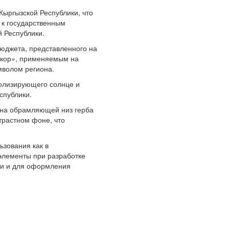
Кыргызской Республики, что
 к государственным
 Республики.
бюджета, представленного на
окор», применяемым на
мволом региона.
волизирующего солнце и
спублики.
а обрамляющей низ герба
трастном фоне, что
ьзования как в
 элементы при разработке
ти и для оформления