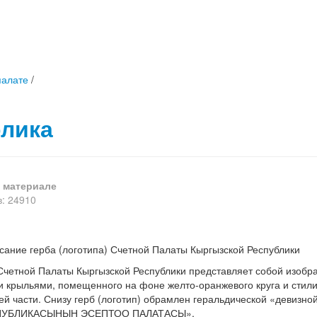
палате
/
лика
 материале
: 24910
ание герба (логотипа) Счетной Палаты Кыргызской Республики
 Счетной Палаты Кыргызской Республики представляет собой изобр
 крыльями, помещенного на фоне желто-оранжевого круга и стил
ей части. Снизу герб (логотип) обрамлен геральдической «девизно
ПУБЛИКАСЫНЫН ЭСЕПТОО ПАЛАТАСЫ».