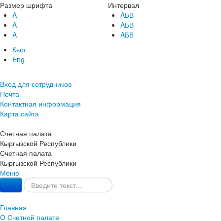
Размер шрифта
Интервал
A
AБВ
A
AБВ
A
AБВ
Кыр
Eng
Вход для сотрудников
Почта
Контактная информация
Карта сайта
Счетная палата
Кыргызской Республики
Счетная палата
Кыргызской Республики
Меню
Главная
О Счетной палате