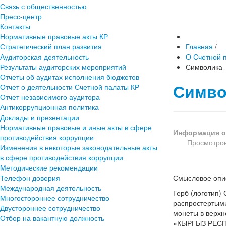
Связь с общественностью
Пресс-центр
Контакты
Нормативные правовые акты КР
Стратегический план развития
Главная
/
Аудиторская деятельность
О Счетной 
Результаты аудиторских мероприятий
Символика
Отчеты об аудитах исполнения бюджетов
Симво
Отчет о деятельности Счетной палаты КР
Отчет независимого аудитора
Антикоррупционная политика
Доклады и презентации
Нормативные правовые и иные акты в сфере
Информация о
противодействия коррупции
Просмотров
Изменения в некоторые законодательные акты
в сфере противодействия коррупции
Методические рекомендации
Телефон доверия
Смысловое опис
Международная деятельность
Герб (логотип)
Многостороннее сотрудничество
распростертыми
Двустороннее сотрудничество
монеты в верхн
Отбор на вакантную должность
«КЫРГЫЗ РЕС