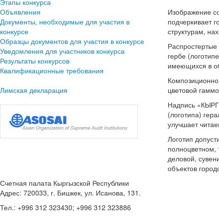
Этапы конкурса
Объявления
Изображение со
Документы, необходимые для участия в
подчеркивает г
конкурсе
структурам, на
Образцы документов для участия в конкурсе
Распростертые 
Уведомления для участников конкурса
гербе (логотип
Результаты конкурсов
имеющихся в о
Квалификационные требования
Композиционно 
Лимская декларация
цветовой гаммо
Надпись «КЫР
(логотипа) гер
улучшает читае
Логотип допуст
полноцветном, 
деловой, сувен
объектов город
Счетная палата Кыргызской Республики
Адрес: 720033, г. Бишкек, ул. Исанова, 131.
Тел.: +996 312 323430; +996 312 323886