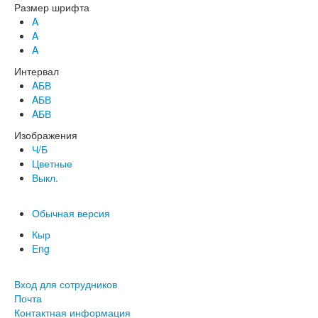
Размер шрифта
A
A
A
Интервал
AБВ
AБВ
AБВ
Изображения
Ч/Б
Цветные
Выкл.
Обычная версия
Кыр
Eng
Вход для сотрудников
Почта
Контактная информация