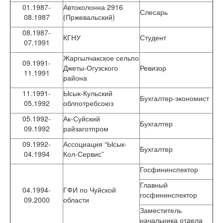
01.1987-
Автоколонна 2916
Слесарь
08.1987
(Пржевальский)
08.1987-
КГНУ
Студент
07.1991
Жаргылчакское сельпо
09.1991-
Джеты-Огузского
Ревизор
11.1991
района
11.1991-
Ысык-Кульский
Бухгалтер-экономист
05.1992
облпотребсоюз
05.1992-
Ак-Суйский
Бухгалтер
09.1992
райзаготпром
09.1992-
Ассоциация “Ысык-
Бухгалтер
04.1994
Кол-Сервис”
Госфининспектор
Главный
04.1994-
ГФИ по Чуйской
госфининспектор
09.2000
области
Заместитель
начальника отдела