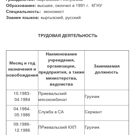
Образование:
высшее, окончил в 1991 г. КГНУ
Специальность:
экономист
Знание языков:
кыргызский, русский
ТРУДОВАЯ ДЕЯТЕЛЬНОСТЬ
Наименование
учреждения,
Месяц и г
од
организации,
Занимаемая
назначения и
предприятия, а также
должность
освобождения
министерства,
ведомства
10.1983-
Пржевальский
Грузчик
04.1984
мясокомбинат
04.1984-
Служба в СА
Сержант
05.1986
09.1986-
ПРжевальский КХП
Грузчик
12.1986