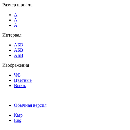
Размер шрифта
A
A
A
Интервал
AБВ
AБВ
AБВ
Изображения
Ч/Б
Цветные
Выкл.
Обычная версия
Кыр
Eng