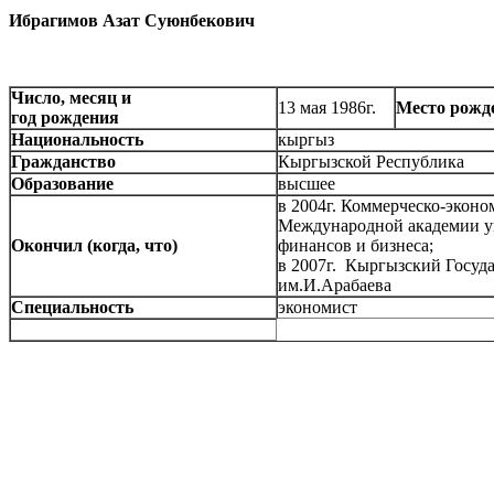
Ибрагимов Азат Суюнбекович
Число, месяц и
13 мая 1986г.
Место рож
год рождения
Национальность
кыргыз
Гражданство
Кыргызской Республика
Образование
высшее
в 2004г. Коммерческо-экон
Международной академии уп
Окончил (когда, что)
финансов и бизнеса;
в 2007г. Кыргызский Госуд
им.И.Арабаева
Специальность
экономист