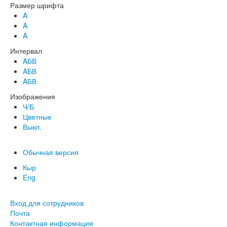
Размер шрифта
A
A
A
Интервал
AБВ
AБВ
AБВ
Изображения
Ч/Б
Цветные
Выкл.
Обычная версия
Кыр
Eng
Вход для сотрудников
Почта
Контактная информация