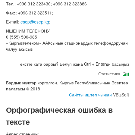
Тел.: +996 312 323430; +996 312 323886
Факс: +996 312 323511;
E-mail:
esep@esep.kg
;
ИШЕНИМ ТЕЛЕФОНУ
0 (555) 500-985
«Кыргызтелеком» ААКсынын стационардык телефондорунан
чалуу акысыз
Текстте ката барбы? Бөлүп жана Ctrl + Enterди басыңыз
Статистика
Бардык укуктар корголгон. Кыргыз Республикасынын Эсептөө
палатасы © 2018
Сайтты иштеп чыккан
VBizSoft
Орфографическая ошибка в
тексте
Адрес страницы: