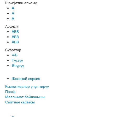
Шрифттин өлчөмү
A
A
A
Аралык
AБВ
AБВ
AБВ
Сүрөттөр
Ч/Б
Түстүү
Өчүрүү
Жөнөкөй версия
Кызматкерлер үчүн кирүү
Почта
Маалымат байланышы
Сайттын картасы