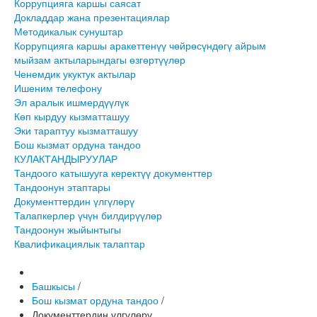
Коррупцияга каршы саясат
Докладдар жана презентациялар
Методикалык сунуштар
Коррупцияга каршы аракеттенүү чөйрөсүндөгү айрым
мыйзам актыларындагы өзгөртүүлөр
Ченемдик укуктук актылар
Ишеним телефону
Эл аралык ишмердүүлүк
Көп кырдуу кызматташуу
Эки тараптуу кызматташуу
Бош кызмат ордуна тандоо
КУЛАКТАНДЫРУУЛАР
Тандоого катышууга керектүү документтер
Тандоонун этаптары
Документтердин үлгүлөрү
Талапкерлер үчүн билдирүүлөр
Тандоонун жыйынтыгы
Квалификациялык талаптар
Башкысы
/
Бош кызмат ордуна тандоо
/
Документтердин үлгүлөрү