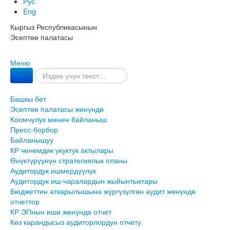
Рус
Eng
Кыргыз Республикасынын
Эсептөө палатасы
Меню
Башкы бет
Эсептөө палатасы жөнүндө
Коомчулук менен байланыш
Пресс-борбор
Байланышуу
КР ченемдик укуктук актылары
Өнүктүрүүнүн стратегиялык планы
Аудитордук ишмердүүлүк
Аудитордук иш-чаралардын жыйынтыктары
Бюджеттин аткарылышына жүргүзүлгөн аудит жөнүндө
отчеттор
КР ЭПнын иши жөнүндө отчет
Көз карандысыз аудиторлордун отчету