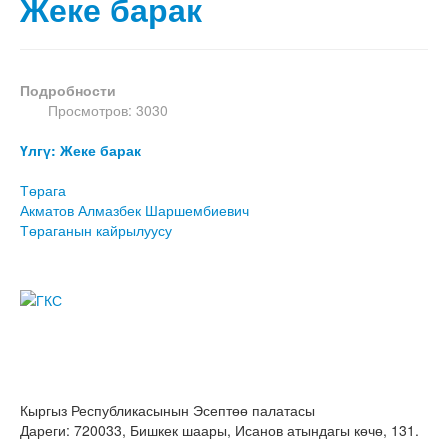
Жеке барак
Подробности
Просмотров: 3030
Үлгү: Жеке барак
Төрага
Акматов Алмазбек Шаршембиевич
Төраганын кайрылуусу
Кыргыз Республикасынын Эсептөө палатасы
Дареги: 720033, Бишкек шаары, Исанов атындагы көчө, 131.