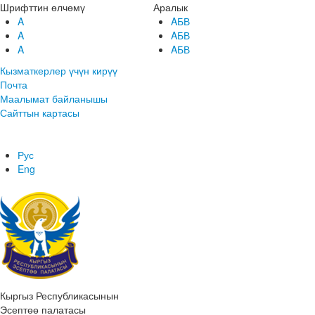
Шрифттин өлчөмү
Аралык
A
AБВ
A
AБВ
A
AБВ
Кызматкерлер үчүн кирүү
Почта
Маалымат байланышы
Сайттын картасы
Рус
Eng
Кыргыз Республикасынын
Эсептөө палатасы