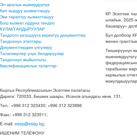
Эл аралык ишмердүүлүк
Көп кырдуу кызматташуу
​КР Эсептөө п
Эки тараптуу кызматташуу
ылайык, 2025-
Бош кызмат ордуна тандоо
башкаруу» долб
КУЛАКТАНДЫРУУЛАР
Тандоого катышууга керектүү документтер
​Бул долбоор 
Тандоонун этаптары
менен гранттык
Документтердин үлгүлөрү
​Текшерүүнүн 
Талапкерлер үчүн билдирүүлөр
ишенимдүүлүгү 
Тандоонун жыйынтыгы
федерациясынын
Квалификациялык талаптар
тарабынан жары
каржылык отчет
макулдашуулар
Кыргыз Республикасынын Эсептөө палатасы
Дареги: 720033, Бишкек шаары, Исанов атындагы көчө, 131.
Тел.: +996 312 323430; +996 312 323886
Факс: +996 312 323511;
E-mail:
esep@esep.kg
;
ИШЕНИМ ТЕЛЕФОНУ