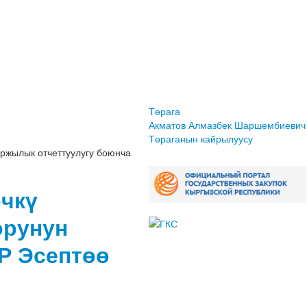
Төрага
Акматов Алмазбек Шаршембиевич
Төраганын кайрылуусу
аржылык отчеттуулугу боюнча
өчкү
орунун
Р Эсептөө
и