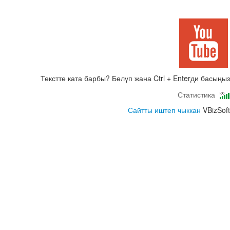
Текстте ката барбы? Бөлүп жана Ctrl + Enterди басыңыз
Статистика
Сайтты иштеп чыккан
VBizSoft