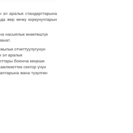
н эл аралык стандарттарына
да жер көчкү коркунучтарын
на насыялык өнөктөштүк
анат.
жылык отчеттуулугунун
н эл аралык
арттары боюнча кеңеши
амлекеттик сектор үчүн
лаптарына жана түзүлгөн