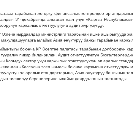
алатасы тарабынан жогорку финансылык контролдоо органдарыны
жылдын 31-декабрында аяктаган жыл үчүн «Кыргыз Республикасын
оорунун каржылык отчеттуулугуна аудит жүргүзүлдү.
КР Өзгөчө кырдаалдар министрлиги тарабынан ишке ашырылууда жа
 макулдашууларга ылайык Азия өнүктүрүү банкы тарабынан каржыл
жыйынтыгы боюнча КР Эсептөө палатасы тарабынан долбоордун кар
тууралуу пикир билдирилди. Аудит отчеттуулуктун Бухгалтерлерди
 Коомдук сектор үчүн каржылык отчеттуулуктун эл аралык станд
яланган «Кассалык эсеп ыкмасы боюнча каржылык отчеттуулук» м
туулуктун эл аралык стандарттарына, Азия өнүктүрүү банкынын та
дын тиешелүү беренелерине ылайык даярдалганын тастыктады.