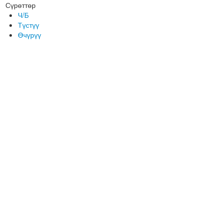
Сүрөттөр
Ч/Б
Түстүү
Өчүрүү