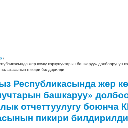
р
/
еспубликасында жер көчкү коркунучтарын башкаруу» долбоорунун к
 палатасынын пикири билдирилди
гыз Республикасында жер к
нучтарын башкаруу» долбо
лык отчеттуулугу боюнча К
асынын пикири билдирилд