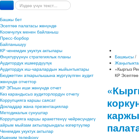
Башкы бет
Эсептөө палатасы жөнүндө
Коомчулук менен байланыш
Пресс-борбор
Байланышуу
КР ченемдик укуктук актылары
Өнүктүрүүнүн стратегиялык планы
Башкысы
/
Аудитордук ишмердүүлүк
Жаңылыкта
Аудитордук иш-чаралардын жыйынтыктары
​«Кыргыз Р
Бюджеттин аткарылышына жүргүзүлгөн аудит
КР Эсептөө
жөнүндө отчеттор
​«Кыр
КР ЭПнын иши жөнүндө отчет
Көз карандысыз аудиторлордун отчету
корку
Коррупцияга каршы саясат
Докладдар жана презентациялар
каржы
Методикалык сунуштар
Коррупцияга каршы аракеттенүү чөйрөсүндөгү
палат
айрым мыйзам актыларындагы өзгөртүүлөр
Ченемдик укуктук актылар
Ишеним телефону