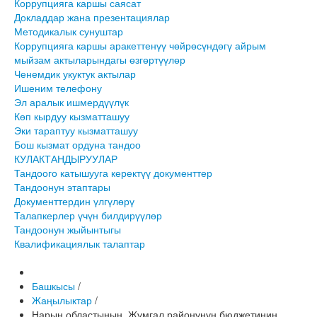
Коррупцияга каршы саясат
Докладдар жана презентациялар
Методикалык сунуштар
Коррупцияга каршы аракеттенүү чөйрөсүндөгү айрым
мыйзам актыларындагы өзгөртүүлөр
Ченемдик укуктук актылар
Ишеним телефону
Эл аралык ишмердүүлүк
Көп кырдуу кызматташуу
Эки тараптуу кызматташуу
Бош кызмат ордуна тандоо
КУЛАКТАНДЫРУУЛАР
Тандоого катышууга керектүү документтер
Тандоонун этаптары
Документтердин үлгүлөрү
Талапкерлер үчүн билдирүүлөр
Тандоонун жыйынтыгы
Квалификациялык талаптар
Башкысы
/
Жаңылыктар
/
Нарын областынын Жумгал районунун бюджетинин