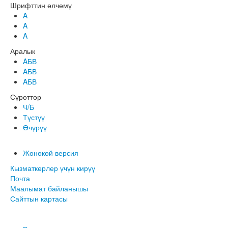
Шрифттин өлчөмү
A
A
A
Аралык
AБВ
AБВ
AБВ
Сүрөттөр
Ч/Б
Түстүү
Өчүрүү
Жөнөкөй версия
Кызматкерлер үчүн кирүү
Почта
Маалымат байланышы
Сайттын картасы