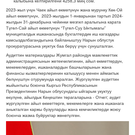
калыбына келтирилгени 4258,3 миң сом.
2023-жыл үчүн Чаек айыл өкмөтүнүн жана мурунку Көк-Ой
айыл өкмөтүнүн, 2023-жылдын 1-январынан тартып 2024-
жылдын 31-декабрына чейинки мезгил аралыгына карата
Түгөл-Сай айыл өкмөтүнүн “Түгөл-Суу Ынтымагы”
муниципалдык ишканасында бухгалтердик иш кагаздары
камсыздалбагандыгына байланыштуу Нарын облустук
прокуратурасына укуктук баа берүү үчүн сунушталган.
Аудиттин материалдары Жумгал райондук мамлекеттик
администрациясынын жетекчилигинин, айыл өкмөттөрдүн,
мекемелердин, ишканалардын башчыларынын жана
финансы кызматкерлеринин катышуусу менен аймактык
бөлүнүштүн отурумунда каралган. Жүргүзүлгөн аудиттин
жыйынтыгы боюнча Кыргыз Республикасынын
Президентинин Нарын облусундагы ыйгарым укуктуу
өкүлүнө, айылдык Кеңештин төрагаларына - Отчет; аудит
жүргүзүлгөн айыл өкмөттөргө, мекемелерге жана ишканага
аныкталган каржы бузууларды жана кемчиликтерди жоюу
боюнча жазма буйруктар жөнөтүлгөн.