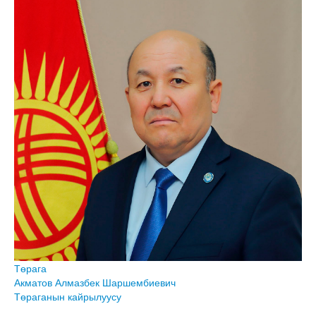
Төрага
Акматов Алмазбек Шаршембиевич
Төраганын кайрылуусу