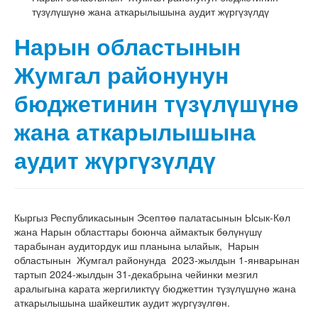
түзүлүшүнө жана аткарылышына аудит жүргүзүлдү
Нарын областынын
Жумгал районунун
бюджетинин түзүлүшүнө
жана аткарылышына
аудит жүргүзүлдү
Кыргыз Республикасынын Эсептөө палатасынын Ысык-Көл
жана Нарын областтары боюнча аймактык бөлүнүшү
тарабынан аудитордук иш планына ылайык, Нарын
областынын Жумгал районунда 2023-жылдын 1-январынан
тартып 2024-жылдын 31-декабрына чейинки мезгил
аралыгына карата жергиликтүү бюджеттин түзүлүшүнө жана
аткарылышына шайкештик аудит жүргүзүлгөн.