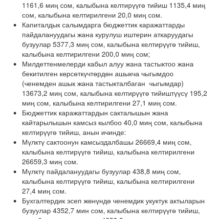
1161,6 миң сом, калыбына келтирүүгө тийиш 1135,4 миң
сом, калыбына келтирилгени 20,0 миң сом.
Капиталдык салымдарга бюджеттик каражаттарды
пайдалануудагы жана курулуш иштерин аткаруудагы
бузуулар 5377,3 миң сом, калыбына келтирүүгө тийиш,
калыбына келтирилгени 200,0 миң сом;
Милдеттенмелерди кабыл алуу жана тастыктоо жана
бекитилген көрсөткүчтөрдөн ашыкча чыгымдоо
(ченемден ашык жана тастыкталбаган чыгымдар)
13673,2 миң сом, калыбына келтирүүгө тийиштүүсү 195,2
миң сом, калыбына келтирилгени 27,1 миң сом.
Бюджеттик каражаттардын сакталышын жана
кайтарылышын камсыз кылбоо 40,0 миң сом, калыбына
келтирүүгө тийиш, анын ичинде:
Мүлктү сактоонун камсыздалбашы 26669,4 миң сом,
калыбына келтирүүгө тийиш, калыбына келтирилгени
26659,3 миң сом.
Мүлктү пайдалануудагы бузуулар 438,8 миң сом,
калыбына келтирүүгө тийиш, калыбына келтирилгени
27,4 миң сом.
Бухгалтердик эсеп жөнүндө ченемдик укуктук актыларын
бузуулар 4352,7 мин сом, калыбына келтирүүгө тийиш,