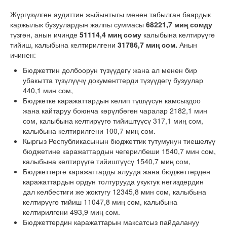
Жүргүзүлгөн аудиттин жыйынтыгы менен табылган баардык
каржылык бузуулардын жалпы суммасы
68221,7
миң сомду
түзгөн, анын ичинде
51114,4 миң сому
калыбына келтирүүгө
тийиш, калыбына келтирилгени
31786,7
миң сом.
Анын
ичинен:
Бюджеттин долбоорун түзүүдөгү жана ал менен бир
убакытта түзүлүүчү документтерди түзүүдөгү бузуулар
440,1 мин сом,
Бюджетке каражаттардын келип түшүүсүн камсыздоо
жана кайтаруу боюнча көрүлбөгөн чаралар 2182,1 мин
сом, калыбына келтирүүгө тийиштүүсү 317,1 миң сом,
калыбына келтирилгени 100,7 миң сом.
Кыргыз Республикасынын бюджеттик тутумунун тиешелүү
бюджетине каражаттардын чегерилбеши 1540,7 мин сом,
калыбына келтирүүгө тийиштүүсү 1540,7 миң сом,
Бюджеттерге каражаттарды алууда жана бюджеттерден
каражаттардын ордун толтурууда укуктук негиздердин
дал келбестиги же жоктугу 12345,8 мин сом, калыбына
келтирүүгө тийиш 11047,8 миң сом, калыбына
келтирилгени 493,9 миң сом.
Бюджеттердин каражаттарын максатсыз пайдалануу