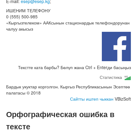
E-mail:
esep@esep.kg
;
ИШЕНИМ ТЕЛЕФОНУ
0 (555) 500-985
«Кыргызтелеком» ААКсынын стационардык телефондорунан
чалуу акысыз
Текстте ката барбы? Бөлүп жана Ctrl + Enterди басыңыз
Статистика
Бардык укуктар корголгон. Кыргыз Республикасынын Эсептөө
палатасы © 2018
Сайтты иштеп чыккан
VBizSoft
Орфографическая ошибка в
тексте