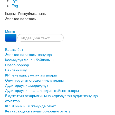
Рус
Eng
Кыргыз Республикасынын
Эсептөө палатасы
Меню
Башкы бет
Эсептөө палатасы жөнүндө
Коомчулук менен байланыш
Пресс-борбор
Байланышуу
КР ченемдик укуктук актылары
Өнүктүрүүнүн стратегиялык планы
Аудитордук ишмердүүлүк
Аудитордук иш-чаралардын жыйынтыктары
Бюджеттин аткарылышына жүргүзүлгөн аудит жөнүндө
отчеттор
КР ЭПнын иши жөнүндө отчет
Көз карандысыз аудиторлордун отчету