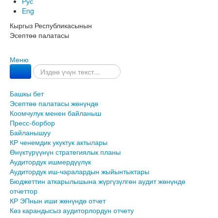
Рус
Eng
Кыргыз Республикасынын
Эсептөө палатасы
Меню
Башкы бет
Эсептөө палатасы жөнүндө
Коомчулук менен байланыш
Пресс-борбор
Байланышуу
КР ченемдик укуктук актылары
Өнүктүрүүнүн стратегиялык планы
Аудитордук ишмердүүлүк
Аудитордук иш-чаралардын жыйынтыктары
Бюджеттин аткарылышына жүргүзүлгөн аудит жөнүндө
отчеттор
КР ЭПнын иши жөнүндө отчет
Көз карандысыз аудиторлордун отчету