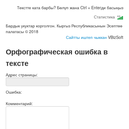
Текстте ката барбы? Бөлүп жана Ctrl + Enterди басыңыз
Статистика
Бардык укуктар корголгон. Кыргыз Республикасынын Эсептөө
палатасы © 2018
Сайтты иштеп чыккан
VBizSoft
Орфографическая ошибка в
тексте
Адрес страницы:
Ошибка:
Комментарий: