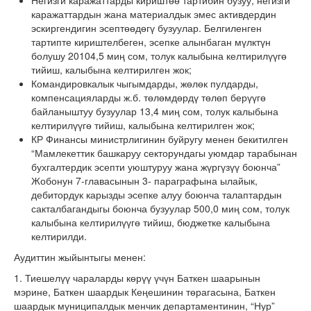
Негизги каражаттарды кириштөө тартибин бузуу, негизги
каражаттардын жана материалдык эмес активдердин
эскиргендигин эсептөөдөгү бузуулар. Белгиленген
тартипте кириштелбеген, эсепке алынбаган мүлктүн
болушу 20104,5 миң сом, толук калыбына келтирилүүгө
тийиш, калыбына келтирилген жок;
Командировкалык чыгымдарды, жөлөк пулдарды,
компенсацияларды ж.б. төлөмдөрдү төлөп берүүгө
байланыштуу бузуулар 13,4 миң сом, толук калыбына
келтирилүүгө тийиш, калыбына келтирилген жок;
КР Финансы министрлигинин буйругу менен бекитилген
“Мамлекеттик башкаруу секторундагы уюмдар тарабынан
бухгалтердик эсепти уюштуруу жана жүргүзүү боюнча”
Жобонун 7-главасынын 3- параграфына ылайык,
дебитордук карызды эсепке алуу боюнча талаптардын
сакталбагандыгы боюнча бузуулар 500,0 миң сом, толук
калыбына келтирилүүгө тийиш, бюджетке калыбына
келтирилди.
Аудиттин жыйынтыгы менен:
1. Тиешелүү чараларды көрүү үчүн Баткен шаарынын
мэрине, Баткен шаардык Кеңешинин төрагасына, Баткен
шаардык муниципалдык менчик департаментинин, “Нур”