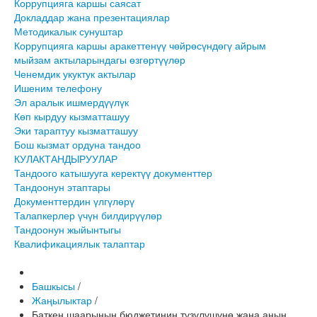
Коррупцияга каршы саясат
Докладдар жана презентациялар
Методикалык сунуштар
Коррупцияга каршы аракеттенүү чөйрөсүндөгү айрым
мыйзам актыларындагы өзгөртүүлөр
Ченемдик укуктук актылар
Ишеним телефону
Эл аралык ишмердүүлүк
Көп кырдуу кызматташуу
Эки тараптуу кызматташуу
Бош кызмат ордуна тандоо
КУЛАКТАНДЫРУУЛАР
Тандоого катышууга керектүү документтер
Тандоонун этаптары
Документтердин үлгүлөрү
Талапкерлер үчүн билдирүүлөр
Тандоонун жыйынтыгы
Квалификациялык талаптар
Башкысы
/
Жаңылыктар
/
Баткен шаарынын бюджетинин түзүлүшүнө жана анын