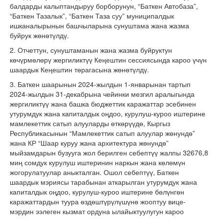
балдарды калыптандыруу борборунун, “Баткен Автобаза”,
“Баткен Тазалык”, “Баткен Таза суу” муниципалдык
ишканалырынын башчыларына сунуштама жана жазма
буйрук жөнөтүлдү.
2. Отчеттун, сунуштаманын жана жазма буйруктун
көчүрмөлөрү жергиликтүү Кеңештин сессиясында кароо үчүн
шаардык Кеңештин төрагасына жөнөтүлдү.
3. Баткен шаарынын 2024-жылдын 1-январынан тартып
2024-жылдын 31-декабрына чейинки мезгил аралыгында
жергиликтүү жана башка бюджеттик каражаттар эсебинен
утурумдук жана капиталдык оңдоо, курулуш-куроо иштерине
мамлекеттик сатып алууларды өткөрүүдө, Кыргыз
Республикасынын “Мамлекеттик сатып алуулар жөнундө”
жана КР “Шаар куруу жана архитектура жөнундө”
мыйзамдарын бузууга жол берилген себептүү жалпы 32676,8
миң сомдук курулуш иштеринин наркын жана көлөмүн
жогорулатуулар аныкталган. Ошол себептүү, Баткен
шаардык мэриясы тарабынан аткарылган утурумдук жана
капиталдык оңдоо, курулуш-куроо иштерине бөлүнгөн
каражаттардын туура өздөштүрүлүшүнө жооптуу вице-
мэрдин ээлеген кызмат ордуна ылайыктуулугун кароо