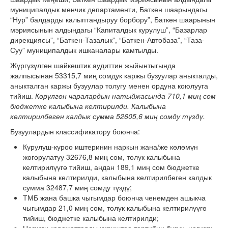
муниципалдык менчик департаменти, Баткен шаарындагы
“Нур” балдарды калыптандыруу борбору”, Баткен шаарынын
мэриясынын алдындагы “Капиталдык курулуш”, “Базарлар
дирекциясы”, “Баткен-Тазалык”, “Баткен-Автобаза”, “Таза-
Суу” муниципалдык ишканалары камтылды.
Жүргүзүлгөн шайкештик аудиттин жыйынтыгында
жалпысынан 53315,7 миң сомдук каржы бузуулар аныкталды,
аныкталган каржы бузуулар толугу менен ордуна коюлууга
тийиш.
Көрүлгөн чаралардын натыйжасында 710,1 миң сом
бюджетке калыбына келтирилди. Калыбына
келтирилбеген калдык сумма 52605,6 миң сомду түздү.
Бузуулардын классификатору боюнча:
Курулуш-куроо иштеринин наркын жана/же көлөмүн
жогорулатуу 32676,8 миң сом, толук калыбына
келтирилүүгө тийиш, андан 189,1 миң сом бюджетке
калыбына келтирилди, калыбына келтирилбеген калдык
сумма 32487,7 миң сомду түздү;
ТМБ жана башка чыгымдар боюнча ченемден ашыкча
чыгымдар 21,0 миң сом, толук калыбына келтирилүүгө
тийиш, бюджетке калыбына келтирилди;