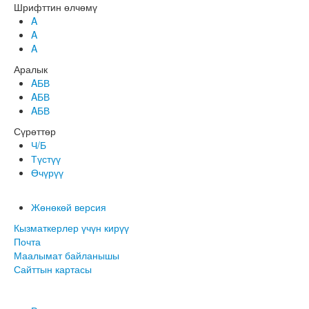
Шрифттин өлчөмү
A
A
A
Аралык
AБВ
AБВ
AБВ
Сүрөттөр
Ч/Б
Түстүү
Өчүрүү
Жөнөкөй версия
Кызматкерлер үчүн кирүү
Почта
Маалымат байланышы
Сайттын картасы