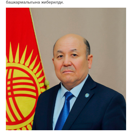
башкармалыгына жиберилди.