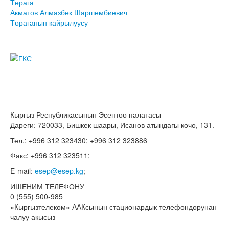
Төрага
Акматов Алмазбек Шаршембиевич
Төраганын кайрылуусу
Кыргыз Республикасынын Эсептөө палатасы
Дареги: 720033, Бишкек шаары, Исанов атындагы көчө, 131.
Тел.: +996 312 323430; +996 312 323886
Факс: +996 312 323511;
E-mail:
esep@esep.kg
;
ИШЕНИМ ТЕЛЕФОНУ
0 (555) 500-985
«Кыргызтелеком» ААКсынын стационардык телефондорунан
чалуу акысыз