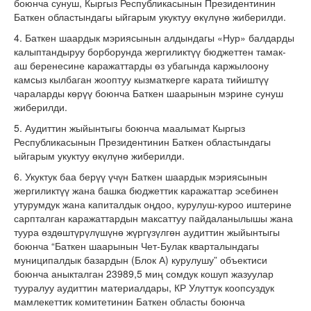
боюнча сунуш, Кыргыз Республикасынын Президентинин
Баткен областындагы ыйгарым укуктуу өкүлүнө жиберилди.
4. Баткен шаардык мэриясынын алдындагы «Нур» балдарды
калыптандыруу борборунда жергиликтүү бюджеттен тамак-
аш беренесине каражаттарды өз убагында каржылоону
камсыз кылбаган жооптуу кызматкерге карата тийиштүү
чараларды көрүү боюнча Баткен шаарынын мэрине сунуш
жиберилди.
5. Аудиттин жыйынтыгы боюнча маалымат Кыргыз
Республикасынын Президентинин Баткен областындагы
ыйгарым укуктуу өкүлүнө жиберилди.
6. Укуктук баа берүү үчүн Баткен шаардык мэриясынын
жергиликтүү жана башка бюджеттик каражаттар эсебинен
утурумдук жана капиталдык оңдоо, курулуш-куроо иштерине
сарпталган каражаттардын максаттуу пайдаланылышы жана
туура өздөштүрүлүшүнө жүргүзүлгөн аудиттин жыйынтыгы
боюнча “Баткен шаарынын Чет-Булак кварталындагы
муниципалдык базардын (Блок А) курулушу” объектиси
боюнча аныкталган 23989,5 миң сомдук кошуп жазуулар
тууралуу аудиттин материалдары, КР Улуттук коопсуздук
мамлекеттик комитетинин Баткен областы боюнча