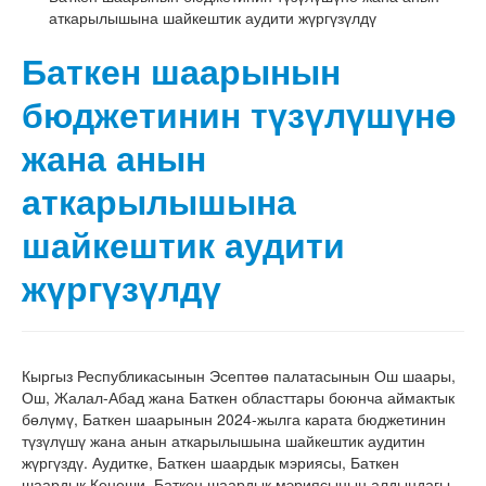
аткарылышына шайкештик аудити жүргүзүлдү
Баткен шаарынын
бюджетинин түзүлүшүнө
жана анын
аткарылышына
шайкештик аудити
жүргүзүлдү
Кыргыз Республикасынын Эсептөө палатасынын Ош шаары,
Ош, Жалал-Абад жана Баткен областтары боюнча аймактык
бөлүмү, Баткен шаарынын 2024-жылга карата бюджетинин
түзүлүшү жана анын аткарылышына шайкештик аудитин
жүргүздү. Аудитке, Баткен шаардык мэриясы, Баткен
шаардык Кеңеши, Баткен шаардык мэриясынын алдындагы