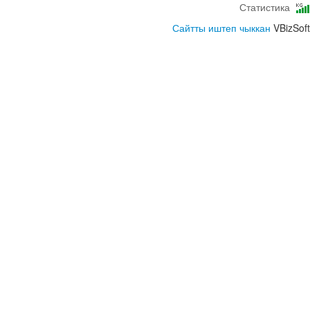
Статистика
Сайтты иштеп чыккан
VBizSoft