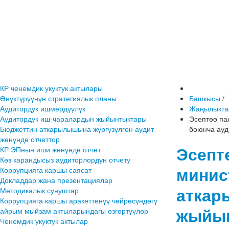
КР ченемдик укуктук актылары
Өнүктүрүүнүн стратегиялык планы
Башкысы
/
Аудитордук ишмердүүлүк
Жаңылыкта
Аудитордук иш-чаралардын жыйынтыктары
Эсептөө па
Бюджеттин аткарылышына жүргүзүлгөн аудит
боюнча ауд
жөнүндө отчеттор
Эсепт
КР ЭПнын иши жөнүндө отчет
Көз карандысыз аудиторлордун отчету
минис
Коррупцияга каршы саясат
Докладдар жана презентациялар
аткар
Методикалык сунуштар
Коррупцияга каршы аракеттенүү чөйрөсүндөгү
жыйы
айрым мыйзам актыларындагы өзгөртүүлөр
Ченемдик укуктук актылар