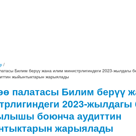
р
/
латасы Билим берүү жана илим министрлигиндеги 2023-жылдагы 
иттин жыйынтыктарын жарыялады
өө палатасы Билим берүү ж
трлигиндеги 2023-жылдагы
ылышы боюнча аудиттин
нтыктарын жарыялады