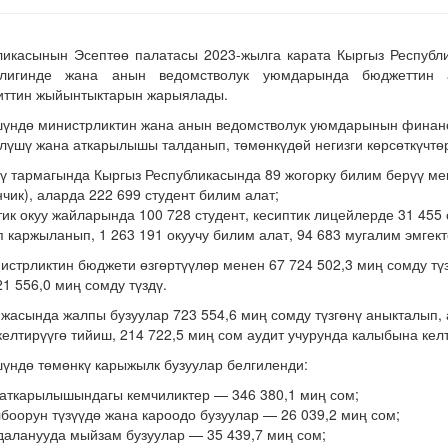
ликасынын Эсептөө палатасы 2023-жылга карата Кыргыз Респуб
лигинде жана анын ведомстволук уюмдарында бюджеттин а
иттин жыйынтыктарын жарыялады.
шүндө министрликтин жана анын ведомстволук уюмдарынын финан
лүшү жана аткарылышы талданып, төмөнкүдөй негизги көрсөткүчтө
ү тармагында Кыргыз Республикасында 89 жогорку билим берүү мек
чик), аларда 222 699 студент билим алат;
ик окуу жайларында 100 728 студент, кесиптик лицейлерде 31 455 
 каржыланып, 1 263 191 окуучу билим алат, 94 683 мугалим эмгект
стрликтин бюджети өзгөртүүлөр менен 67 724 502,3 миң сомду түз
1 556,0 миң сомду түздү.
жасында жалпы бузуулар 723 554,6 миң сомду түзгөнү аныкталып, 
елтирүүгө тийиш, 214 722,5 миң сом аудит учурунда калыбына келт
үндө төмөнкү карыжылк бузуулар белгиленди:
аткарылышындагы кемчиликтер — 346 380,1 миң сом;
боорун түзүүдө жана кароодо бузуулар — 26 039,2 миң сом;
даланууда мыйзам бузуулар — 35 439,7 миң сом;