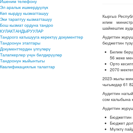
Ишеним телефону
Эл аралык ишмердүүлүк
Көп кырдуу кызматташуу
Кыргыз Респуб
Эки тараптуу кызматташуу
илим министр
Бош кызмат ордуна тандоо
шайкештик ауд
КУЛАКТАНДЫРУУЛАР
Тандоого катышууга керектүү документтер
Аудиттин жүрү
Тандоонун этаптары
бюджеттин түзү
Документтердин үлгүлөрү
Билим берү
Талапкерлер үчүн билдирүүлөр
56 жеке мен
Тандоонун жыйынтыгы
Орто кесипт
Квалификациялык талаптар
2070 мектеп
2023-жылы мини
чыгымдар 61 82
Аудиттин натый
сом калыбына к
Аудиттин жүрүш
Бюджеттин 
Бюджет дол
Мүлктү пай