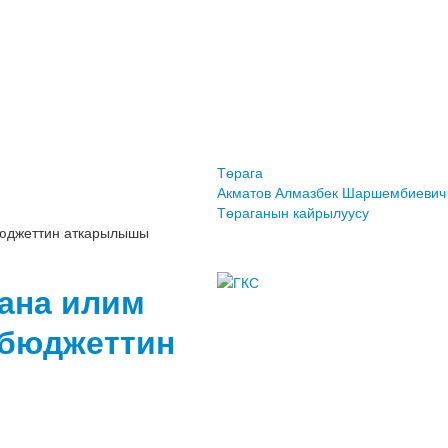
Төрага
Акматов Алмазбек Шаршембиевич
Төраганын кайрылуусу
бюджеттин аткарылышы
ана илим
 бюджеттин