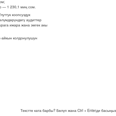
ом;
 — 1 230,1 миң сом.
уттук коопсуздук
өлүмдөрүндөгү аудиттер
рага ижара жана эмгек акы
к-айкын колдонулушун
Текстте ката барбы? Бөлүп жана Ctrl + Enterди басыңыз