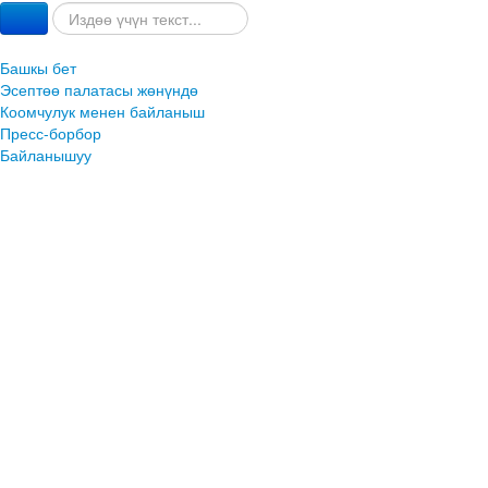
Башкы бет
Эсептөө палатасы жөнүндө
Коомчулук менен байланыш
Пресс-борбор
Байланышуу