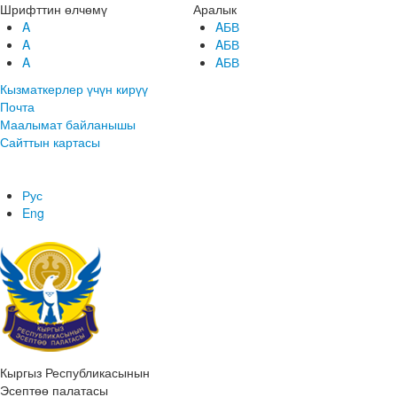
Шрифттин өлчөмү
Аралык
A
AБВ
A
AБВ
A
AБВ
Кызматкерлер үчүн кирүү
Почта
Маалымат байланышы
Сайттын картасы
Рус
Eng
Кыргыз Республикасынын
Эсептөө палатасы