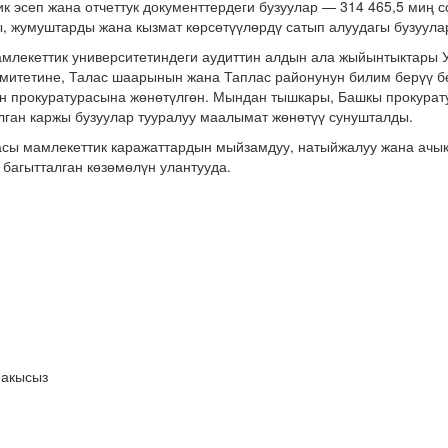
к эсеп жана отчеттук документтердеги бузуулар — 314 465,5 миң с
, жумуштарды жана кызмат көрсөтүүлөрдү сатып алуудагы бузуулар
лекеттик университетиндеги аудиттин алдын ала жыйынтыктары Ул
омитетине, Талас шаарынын жана Таплас районунун билим берүү б
н прокуратурасына жөнөтүлгөн. Мындан тышкары, Башкы прокурату
ган каржы бузуулар тууралуу маалымат жөнөтүү сунушталды.
асы мамлекеттик каражаттардын мыйзамдуу, натыйжалуу жана ачы
 багытталган көзөмөлүн улантууда.
 акысыз