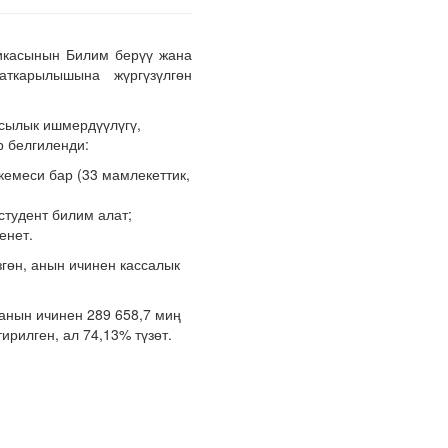
ликасынын Билим берүү жана
ткарылышына жүргүзүлгөн
сылык ишмердүүлүгү,
р белгиленди:
емеси бар (33 мамлекеттик,
студент билим алат;
енет.
гөн, анын ичинен кассалык
анын ичинен 289 658,7 миң
ирилген, ал 74,13% түзөт.