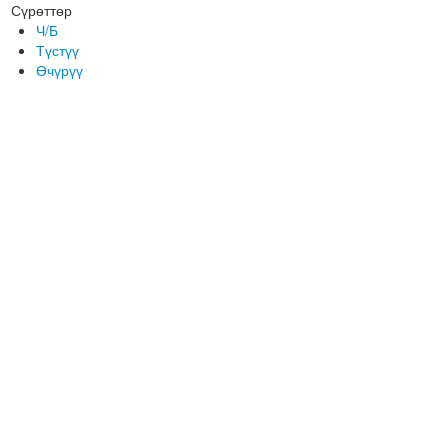
Сүрөттөр
Ч/Б
Түстүү
Өчүрүү