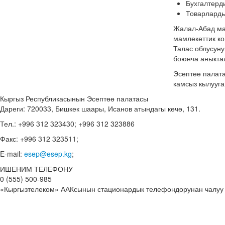
Бухгалтерди
Товарларды
Жалал-Абад мам
мамлекеттик к
Талас облусуну
боюнча аныктал
Эсептөө палат
камсыз кылууга
Кыргыз Республикасынын Эсептөө палатасы
Дареги: 720033, Бишкек шаары, Исанов атындагы көчө, 131.
Тел.: +996 312 323430; +996 312 323886
Факс: +996 312 323511;
E-mail:
esep@esep.kg
;
ИШЕНИМ ТЕЛЕФОНУ
0 (555) 500-985
«Кыргызтелеком» ААКсынын стационардык телефондорунан чалуу