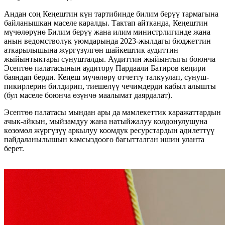
Андан соң Кеңештин күн тартибинде билим берүү тармагына
байланышкан маселе каралды. Тактап айтканда, Кеңештин
мүчөлөрүнө Билим берүү жана илим министрлигинде жана
анын ведомстволук уюмдарында 2023-жылдагы бюджеттин
аткарылышына жүргүзүлгөн шайкештик аудиттин
жыйынтыктары сунушталды. Аудиттин жыйынтыгы боюнча
Эсептөө палатасынын аудитору Пардаали Батиров кеңири
баяндап берди. Кеңеш мүчөлөрү отчетту талкуулап, сунуш-
пикирлерин билдирип, тиешелүү чечимдерди кабыл алышты
(бул маселе боюнча өзүнчө маалымат даярдалат).
Эсептөө палатасы мындан ары да мамлекеттик каражаттардын
ачык-айкын, мыйзамдуу жана натыйжалуу колдонулушуна
көзөмөл жүргүзүү аркылуу коомдук ресурстардын адилеттүү
пайдаланылышын камсыздоого багытталган ишин уланта
берет.