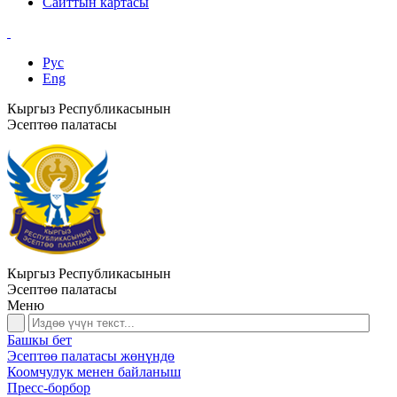
Сайттын картасы
Рус
Eng
Кыргыз Республикасынын
Эсептөө палатасы
Кыргыз Республикасынын
Эсептөө палатасы
Меню
Башкы бет
Эсептөө палатасы жөнүндө
Коомчулук менен байланыш
Пресс-борбор