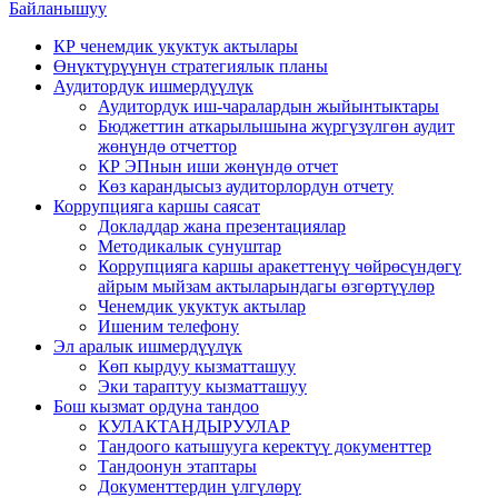
Байланышуу
КР ченемдик укуктук актылары
Өнүктүрүүнүн стратегиялык планы
Аудитордук ишмердүүлүк
Аудитордук иш-чаралардын жыйынтыктары
Бюджеттин аткарылышына жүргүзүлгөн аудит
жөнүндө отчеттор
КР ЭПнын иши жөнүндө отчет
Көз карандысыз аудиторлордун отчету
Коррупцияга каршы саясат
Докладдар жана презентациялар
Методикалык сунуштар
Коррупцияга каршы аракеттенүү чөйрөсүндөгү
айрым мыйзам актыларындагы өзгөртүүлөр
Ченемдик укуктук актылар
Ишеним телефону
Эл аралык ишмердүүлүк
Көп кырдуу кызматташуу
Эки тараптуу кызматташуу
Бош кызмат ордуна тандоо
КУЛАКТАНДЫРУУЛАР
Тандоого катышууга керектүү документтер
Тандоонун этаптары
Документтердин үлгүлөрү