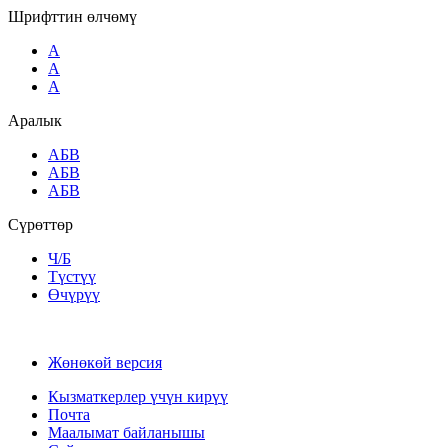
Шрифттин өлчөмү
A
A
A
Аралык
AБВ
AБВ
AБВ
Сүрөттөр
Ч/Б
Түстүү
Өчүрүү
Жөнөкөй версия
Кызматкерлер үчүн кирүү
Почта
Маалымат байланышы