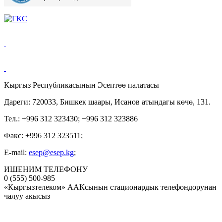
Кыргыз Республикасынын Эсептөө палатасы
Дареги: 720033, Бишкек шаары, Исанов атындагы көчө, 131.
Тел.: +996 312 323430; +996 312 323886
Факс: +996 312 323511;
E-mail:
esep@esep.kg
;
ИШЕНИМ ТЕЛЕФОНУ
0 (555) 500-985
«Кыргызтелеком» ААКсынын стационардык телефондорунан
чалуу акысыз