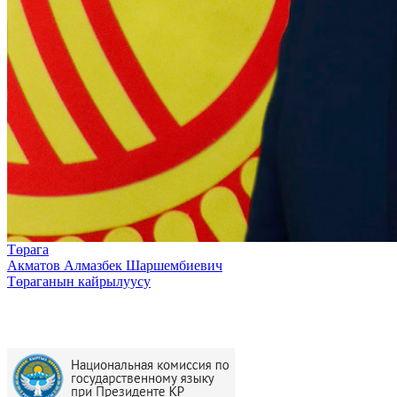
Төрага
Акматов Алмазбек Шаршембиевич
Төраганын кайрылуусу