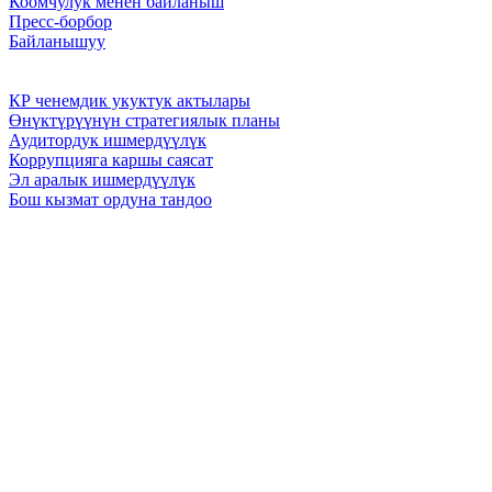
Коомчулук менен байланыш
Пресс-борбор
Байланышуу
КР ченемдик укуктук актылары
Өнүктүрүүнүн стратегиялык планы
Аудитордук ишмердүүлүк
Коррупцияга каршы саясат
Эл аралык ишмердүүлүк
Бош кызмат ордуна тандоо