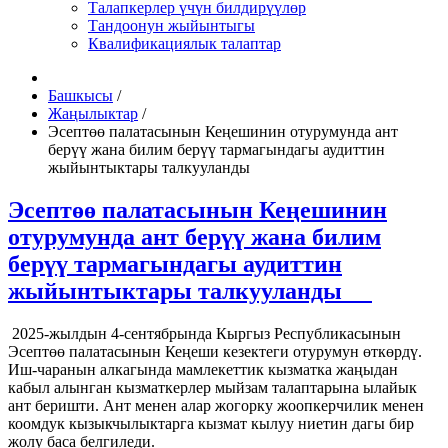
Талапкерлер үчүн билдирүүлөр
Тандоонун жыйынтыгы
Квалификациялык талаптар
Башкысы
/
Жаңылыктар
/
Эсептөө палатасынын Кеңешинин отурумунда ант
берүү жана билим берүү тармагындагы аудиттин
жыйынтыктары талкууланды
Эсептөө палатасынын Кеңешинин
отурумунда ант берүү жана билим
берүү тармагындагы аудиттин
жыйынтыктары талкууланды
2025-жылдын 4-сентябрында Кыргыз Республикасынын
Эсептөө палатасынын Кеңеши кезектеги отурумун өткөрдү.
Иш-чаранын алкагында мамлекеттик кызматка жаңыдан
кабыл алынган кызматкерлер мыйзам талаптарына ылайык
ант беришти. Ант менен алар жогорку жоопкерчилик менен
коомдук кызыкчылыктарга кызмат кылуу ниетин дагы бир
жолу баса белгиледи.