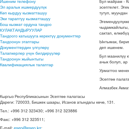
Ишеним телефону
Бул майрам - К
Эл аралык ишмердүүлүк
эсептелет. Эге
Көп кырдуу кызматташуу
тутуп, муундан
Эки тараптуу кызматташуу
Эгемендүүлүккө
Бош кызмат ордуна тандоо
чыдамкайлыгы, 
КУЛАКТАНДЫРУУЛАР
сактап, өлкөбү
Тандоого катышууга керектүү документтер
Тандоонун этаптары
Ынтымак, бирим
Документтердин үлгүлөрү
деп ишенем.
Талапкерлер үчүн билдирүүлөр
Бул маанилүү к
Тандоонун жыйынтыгы
ачык болуп, ар
Квалификациялык талаптар
Урматтоо мене
Эсептөө палат
Алмазбек Акмат
Кыргыз Республикасынын Эсептөө палатасы
Дареги: 720033, Бишкек шаары, Исанов атындагы көчө, 131.
Тел.: +996 312 323430; +996 312 323886
Факс: +996 312 323511;
E-mail:
esep@esep.kg
;