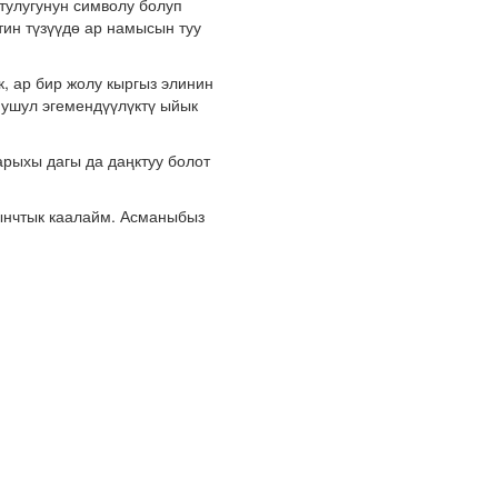
тулугунун символу болуп
тин түзүүдө ар намысын туу
, ар бир жолу кыргыз элинин
 ушул эгемендүүлүктү ыйык
рыхы дагы да даңктуу болот
тынчтык каалайм. Асманыбыз