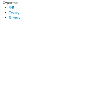
Сүрөттөр
Ч/Б
Түстүү
Өчүрүү