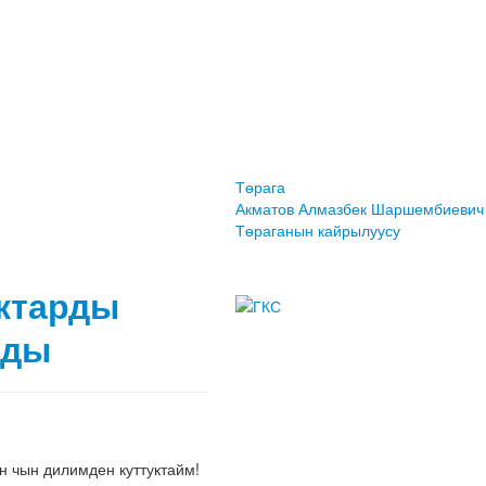
Төрага
Акматов Алмазбек Шаршембиевич
Төраганын кайрылуусу
ктарды
ады
 чын дилимден куттуктайм!