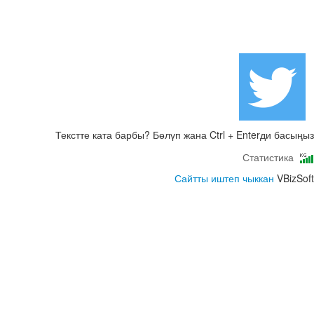
Текстте ката барбы? Бөлүп жана Ctrl + Enterди басыңыз
Статистика
Сайтты иштеп чыккан
VBizSoft