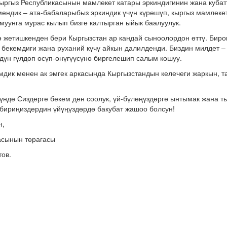
ыргыз Республикасынын мамлекет катары эркиндигинин жана кубат
мендик – ата-бабаларыбыз эркиндик үчүн күрөшүп, кыргыз мамлеке
 муунга мурас кылып бизге калтырган ыйык баалуулук.
 жетишкенден бери Кыргызстан ар кандай сыноолордон өттү. Бирок
бекемдиги жана руханий күчү айкын далилденди. Биздин милдет –
здүн гүлдөп өсүп-өнүгүүсүнө биргелешип салым кошуу.
дик менен ак эмгек аркасында Кыргызстандын келечеги жаркын, та
үндө Сиздерге бекем ден соолук, үй-бүлөңүздөргө ынтымак жана 
 бириңиздердин үйүңүздөрдө бакубат жашоо болсун!
н,
асынын төрагасы
ов.