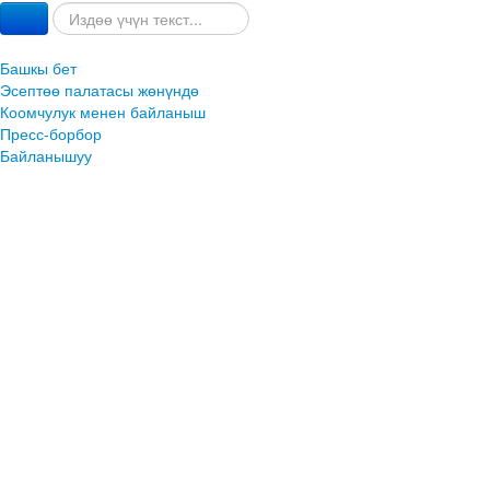
Башкы бет
Эсептөө палатасы жөнүндө
Коомчулук менен байланыш
Пресс-борбор
Байланышуу