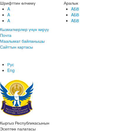
Шрифттин өлчөмү
Аралык
A
AБВ
A
AБВ
A
AБВ
Кызматкерлер үчүн кирүү
Почта
Маалымат байланышы
Сайттын картасы
Рус
Eng
Кыргыз Республикасынын
Эсептөө палатасы