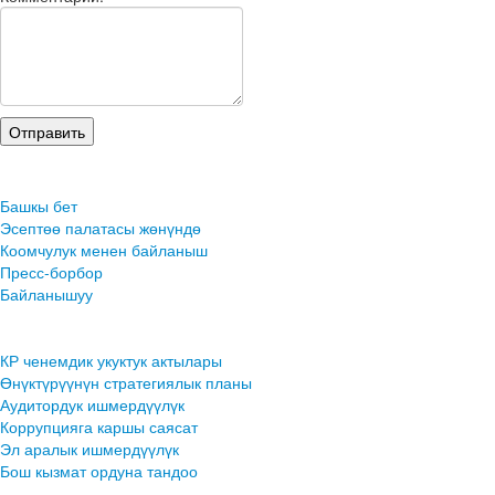
Башкы бет
Эсептөө палатасы жөнүндө
Коомчулук менен байланыш
Пресс-борбор
Байланышуу
КР ченемдик укуктук актылары
Өнүктүрүүнүн стратегиялык планы
Аудитордук ишмердүүлүк
Коррупцияга каршы саясат
Эл аралык ишмердүүлүк
Бош кызмат ордуна тандоо