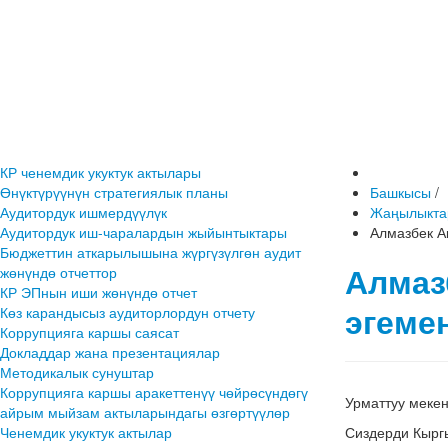
КР ченемдик укуктук актылары
Өнүктүрүүнүн стратегиялык планы
Башкысы
/
Аудитордук ишмердүүлүк
Жаңылыкта
Аудитордук иш-чаралардын жыйынтыктары
Алмазбек А
Бюджеттин аткарылышына жүргүзүлгөн аудит
Алмаз
жөнүндө отчеттор
КР ЭПнын иши жөнүндө отчет
эгеме
Көз карандысыз аудиторлордун отчету
Коррупцияга каршы саясат
Докладдар жана презентациялар
Методикалык сунуштар
Коррупцияга каршы аракеттенүү чөйрөсүндөгү
Урматтуу меке
айрым мыйзам актыларындагы өзгөртүүлөр
Ченемдик укуктук актылар
Сиздерди Кырг