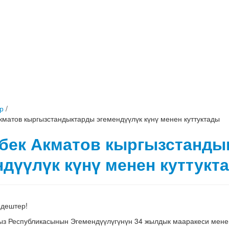
р
/
кматов кыргызстандыктарды эгемендүүлүк күнү менен куттуктады
бек Акматов кыргызстанды
ндүүлүк күнү менен куттукт
ндештер!
ыз Республикасынын Эгемендүүлүгүнүн 34 жылдык мааракеси менен