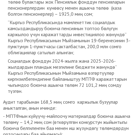
төлөө булактары жок Пенсиялык фонддун пенсияларын
пенсионерлердин күнөөсү менен ашыкча төлөө (каза
болгон пенсионерлер) – 1925,0 миң сом;
“Кыргыз Республикасында мамлекеттик социалдык
камсыздандыруу боюнча пенсиянын топтоо бөлүгүн
каржылоо үчүн каражаттарды инвестициялоо жөнүндө”
Кыргыз Республикасынын Мыйзамынын 19-беренесинин 3-
пунктунун 1-пунктчасы сакталбастан, 200,0 млн сомго
облигациялар сатылып алынган;
Социалдык фонддун 2024-жылга жана 2025-2026-
жылдардын пландык мезгилине бюджети жөнүндө”
Кыргыз Республикасынын Мыйзамына өзгөртүүлөр
киргизилбегендигине байланыштуу МПТФ каражаттарын
чыгымдоо боюнча ашыкча төлөм 72 101,2 миң сомду
түзгөн.
Аудит тарабынан 168,5 миң сомго каржылык бузуулар
аныкталган, анын ичинде:
- МПТФнын күйүүчү-майлоочу материалдар боюнча ашыкча
төлөмү – 14,2 миң сом (өткөрүлгөн конкурстун жыйынтыгы
боюнча белгиленген баа менен иш жүзүндөгү төлөмдөрдүн
ортосундагы баа айырмасы);