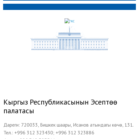
Кыргыз Республикасынын Эсептөө
палатасы
Дареги: 720033, Бишкек шаары, Исанов атындагы көчө, 131.
Тел.: +996 312 323430; +996 312 323886