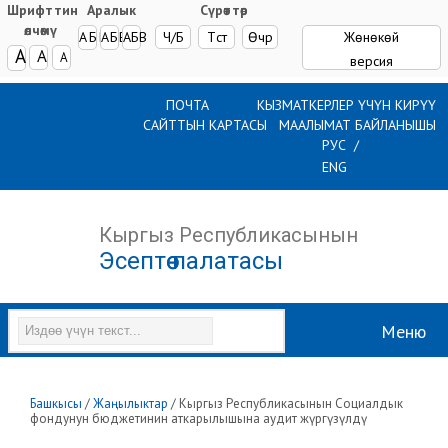
Шрифттин
Аралык
Сүрөттөр
өлчөмү
AБВ
AБВ
AБВ
Ч/Б
Түстүү
Өчүрүү
Жөнөкөй
A
A
A
версия
ПОЧТА
КЫЗМАТКЕРЛЕР ҮЧҮН КИРҮҮ
САЙТТЫН КАРТАСЫ
МААЛЫМАТ БАЙЛАНЫШЫ
РУС
ENG
Кыргыз Республикасынын
Эсептөө палатасы
Меню
Башкысы
/
Жаңылыктар
/
Кыргыз Республикасынын Социалдык
фондунун бюджетинин аткарылышына аудит жүргүзүлдү