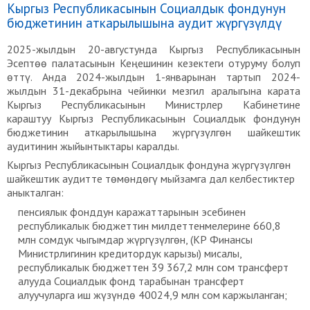
Кыргыз Республикасынын Социалдык фондунун
бюджетинин аткарылышына аудит жүргүзүлдү
2025-жылдын 20-августунда Кыргыз Республикасынын
Эсептөө палатасынын Кеңешинин кезектеги отуруму болуп
өттү. Анда 2024-жылдын 1-январынан тартып 2024-
жылдын 31-декабрына чейинки мезгил аралыгына карата
Кыргыз Республикасынын Министрлер Кабинетине
караштуу Кыргыз Республикасынын Социалдык фондунун
бюджетинин аткарылышына жүргүзүлгөн шайкештик
аудитинин жыйынтыктары каралды.
Кыргыз Республикасынын Социалдык фондуна жүргүзүлгөн
шайкештик аудитте төмөндөгү мыйзамга дал келбестиктер
аныкталган:
пенсиялык фонддун каражаттарынын эсебинен
республикалык бюджеттин милдеттенмелерине 660,8
млн сомдук чыгымдар жүргүзүлгөн, (КР Финансы
Министрлигинин кредитордук карызы) мисалы,
республикалык бюджеттен 39 367,2 млн сом трансферт
алууда Социалдык фонд тарабынан трансферт
алуучуларга иш жүзүндө 40024,9 млн сом каржыланган;