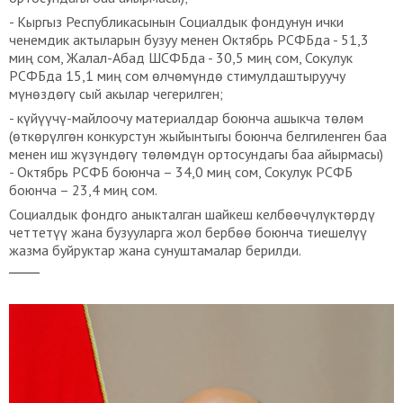
- Кыргыз Республикасынын Социалдык фондунун ички
ченемдик актыларын бузуу менен Октябрь РСФБда - 51,3
миң сом, Жалал-Абад ШСФБда - 30,5 миң сом, Сокулук
РСФБда 15,1 миң сом өлчөмүндө стимулдаштыруучу
мүнөздөгү сый акылар чегерилген;
- күйүүчү-майлоочу материалдар боюнча ашыкча төлөм
(өткөрүлгөн конкурстун жыйынтыгы боюнча белгиленген баа
менен иш жүзүндөгү төлөмдүн ортосундагы баа айырмасы)
- Октябрь РСФБ боюнча – 34,0 миң сом, Сокулук РСФБ
боюнча – 23,4 миң сом.
Социалдык фондго аныкталган шайкеш келбөөчүлүктөрдү
четтетүү жана бузууларга жол бербөө боюнча тиешелүү
жазма буйруктар жана сунуштамалар берилди.