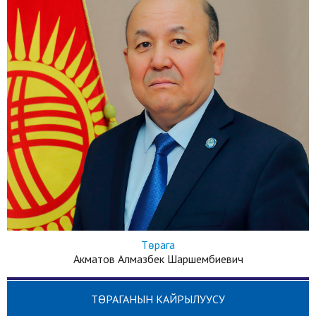
Төрага
Акматов Алмазбек Шаршембиевич
ТӨРАГАНЫН КАЙРЫЛУУСУ