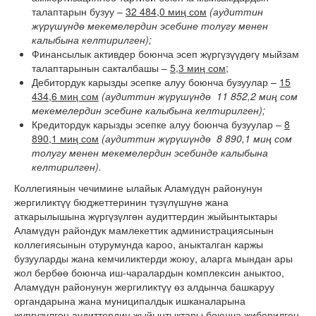
талаптарын бузуу –
32 484,0 миң сом
(аудиттин
жүрүшүндө мекемелердин эсебине толугу менен
калыбына келтирилген);
Финансылык активдер боюнча эсеп жүргүзүүдөгү мыйзам
талаптарынын сакталбашы –
5,3 миң сом;
Дебитордук карызды эсепке алуу боюнча бузуулар –
15
434,6 миң сом
(аудиттин жүрүшүндө 11 852,2 миң сом
мекемелердин эсебине калыбына келтирилген);
Кредитордук карызды эсепке алуу боюнча бузуулар –
8
890,1 миң сом
(аудиттин жүрүшүндө 8 890,1 миң сом
толугу менен мекемелердин эсебинде калыбына
келтирилген).
Коллегиянын чечимине ылайык Аламүдүн районунун
жергиликтүү бюджеттеринин түзүлүшүнө жана
аткарылышына жүргүзүлгөн аудиттердин жыйынтыктары
Аламүдүн райондук мамлекеттик администрациясынын
коллегиясынын отурумунда кароо, аныкталган каржы
бузууларды жана кемчиликтерди жоюу, аларга мындан ары
жол бербөө боюнча иш-чаралардын комплексин аныктоо,
Аламүдүн районунун жергиликтүү өз алдынча башкаруу
органдарына жана муниципалдык ишканаларына
жүргүзүлгөн аудиттердин жыйынтыктары боюнча жиберилген