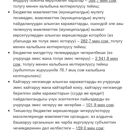
өндүрүү боюнча көрүлбөгөн чаралар –
588,7 миң сом
,
толугу менен калыбына келтирилүүсү тийиш;
Бюджетке мамлекеттик (муниципалдык) мүлктү
тескөөдөн, мамлекеттик (муниципалдык) мүлктү
пайдалануудан алынган каражаттарды, ошондой эле акы
төлөнүүчү мамлекеттик (муниципалдык) кызмат
көрсөтүүлөрдөн алынган кирешелерди которбоо (өз
убагында же толук эмес которуу) –
282,7 миң сом,
толугу
менен калыбына келтирилүүсү тийиш;
Бюджетке милдеттүү төлөмдөрдүн чегерилбеши (өз
учурунда эмес жана толук эмес чегерүү) –
2 541,8 миң
сом,
толугу менен калыбына келтирилүүсү тийиш
(аудиттин жүрүшүндө 76,1 миң сом калыбына
келтирилген);
Кайтаруу негизинде алынган каражаттарды өз учурунда
эмес кайтаруу жана кайтарбай коюу, кайтаруу негизинде
берилген займ каражаттарын (ссуда же кредит)
пайдалангандыгы үчүн эсептелген пайыздарды өз
учурунда эмес чегерүү же чегербөө –
101,9 миң сом;
Тиешелүү бюджетке кирешелерди чегерүү/которуу
маселелеринде мамлекеттик органдын, өз алдынча
башкаруу органынын же чарба жүргүзүүчү субъекттин
чечимдеринин дал келбестиги –
159,0 миң сом;