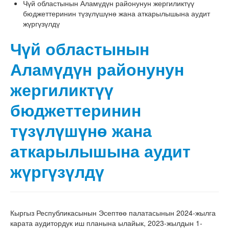
Чүй областынын Аламүдүн районунун жергиликтүү
бюджеттеринин түзүлүшүнө жана аткарылышына аудит
жүргүзүлдү
Чүй областынын
Аламүдүн районунун
жергиликтүү
бюджеттеринин
түзүлүшүнө жана
аткарылышына аудит
жүргүзүлдү
Кыргыз Республикасынын Эсептөө палатасынын 2024-жылга
карата аудитордук иш планына ылайык, 2023-жылдын 1-