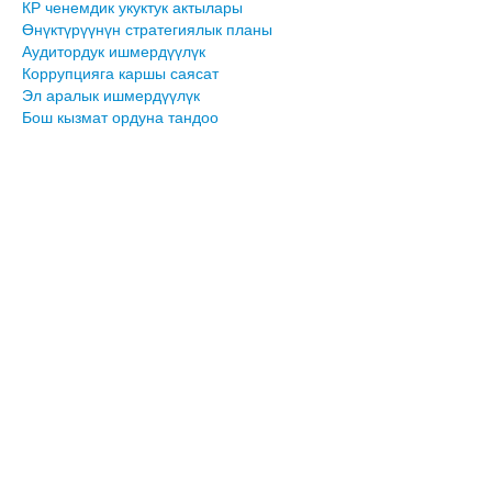
КР ченемдик укуктук актылары
Өнүктүрүүнүн стратегиялык планы
Аудитордук ишмердүүлүк
Коррупцияга каршы саясат
Эл аралык ишмердүүлүк
Бош кызмат ордуна тандоо