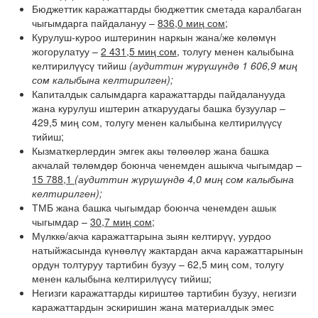
Бюджеттик каражаттарды бюджеттик сметада каралбаган
чыгымдарга пайдалануу –
836,0 миң сом;
Курулуш-куроо иштеринин наркын жана/же көлөмүн
жогорулатуу –
2 431,5 миң сом,
толугу менен калыбына
келтирилүүсү тийиш
(аудиттин жүрүшүндө 1 606,9 миң
сом калыбына келтирилген);
Капиталдык салымдарга каражаттарды пайдаланууда
жана курулуш иштерин аткаруудагы башка бузуулар –
429,5 миң сом, толугу менен калыбына келтирилүүсү
тийиш;
Кызматкерлердин эмгек акы төлөөлөр жана башка
акчалай төлөмдөр боюнча ченемден ашыкча чыгымдар –
15 788,1
(аудиттин жүрүшүндө 4,0 миң сом калыбына
келтирилген);
ТМБ жана башка чыгымдар боюнча ченемден ашык
чыгымдар –
30,7 миң сом;
Мүлккө/акча каражаттарына зыян келтирүү, уурдоо
натыйжасында күнөөлүү жактардан акча каражаттарынын
ордун толтуруу тартибин бузуу – 62,5 миң сом, толугу
менен калыбына келтирилүүсү тийиш;
Негизги каражаттарды кириштөө тартибин бузуу, негизги
каражаттардын эскиришин жана материалдык эмес