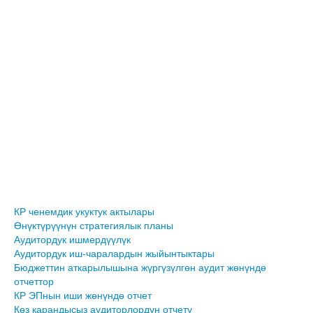
КР ченемдик укуктук актылары
Өнүктүрүүнүн стратегиялык планы
Аудитордук ишмердүүлүк
Аудитордук иш-чаралардын жыйынтыктары
Бюджеттин аткарылышына жүргүзүлгөн аудит жөнүндө
отчеттор
КР ЭПнын иши жөнүндө отчет
Көз карандысыз аудиторлордун отчету