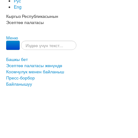
Рус
Eng
Кыргыз Республикасынын
Эсептөө палатасы
Меню
Башкы бет
Эсептөө палатасы жөнүндө
Коомчулук менен байланыш
Пресс-борбор
Байланышуу