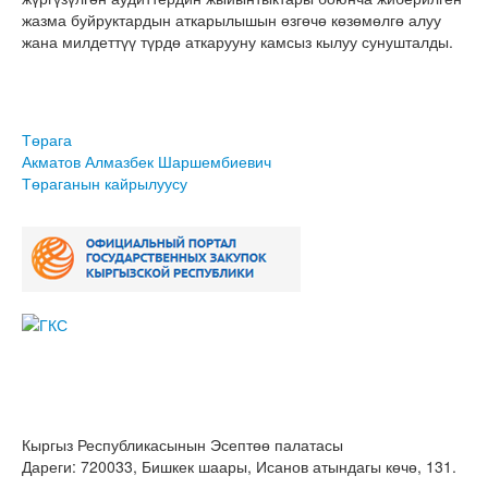
жазма буйруктардын аткарылышын өзгөчө көзөмөлгө алуу
жана милдеттүү түрдө аткарууну камсыз кылуу сунушталды.
Төрага
Акматов Алмазбек Шаршембиевич
Төраганын кайрылуусу
Кыргыз Республикасынын Эсептөө палатасы
Дареги: 720033, Бишкек шаары, Исанов атындагы көчө, 131.