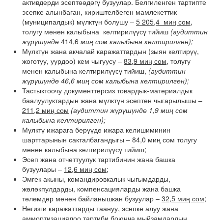
активдерди эсептөөдөгү бузуулар. Белгиленген тартипте
эсепке алынбаган, кириштелбеген мамлекеттик
(муниципалдык) мүлктүн болушу –
5 205,4 миң сом,
толугу менен калыбына келтирилүүсү тийиш
(аудиттин
жүрүшүндө
414,6
миң сом калыбына келтирилген);
Мүлктүн жана акчалай каражаттардын (зыян келтирүү,
жоготуу, уурдоо) кем чыгуусу –
83,9 миң сом,
толугу
менен калыбына келтирилүүсү тийиш
,
(аудиттин
жүрүшүндө 46,6 миң сом калыбына келтирилген);
Тастыктоочу документтерсиз товардык-материалдык
баалуулуктардын жана мүлктүн эсептен чыгарылышы –
211,2 миң сом
(аудиттин жүрүшүндө 1,9 миң сом
калыбына келтирилген);
Мүлктү ижарага берүүдө ижара келишиминин
шарттарынын сакталбагандыгы – 84,0 миң сом толугу
менен калыбына келтирилүүсү тийиш;
Эсеп жана отчеттуулук тартибинин жана башка
бузуулары –
12,6 миң сом
;
Эмгек акыны, командировкалык чыгымдарды,
жөлөкпулдарды, компенсацияларды жана башка
төлөмдөр менен байланышкан бузуулар –
32,5 миң сом;
Негизги каражаттарды таануу, эсепке алуу жана
аммортизациялоо тартиби боюнча мыйзамдардын