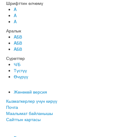
Шрифттин өлчөмү
A
A
A
Аралык
AБВ
AБВ
AБВ
Сүрөттөр
Ч/Б
Түстүү
Өчүрүү
Жөнөкөй версия
Кызматкерлер үчүн кирүү
Почта
Маалымат байланышы
Сайттын картасы