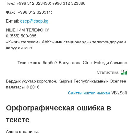
Тел.: +996 312 323430; +996 312 323886
Факс: +996 312 323511;
E-mail:
esep@esep.kg
;
ИШЕНИМ ТЕЛЕФОНУ
0 (555) 500-985
«Кыргызтелеком» ААКсынын стационардык телефондорунан
чалуу акысыз
Текстте ката барбы? Бөлүп жана Ctrl + Enterди басыңыз
Статистика
Бардык укуктар корголгон. Кыргыз Республикасынын Эсептөө
палатасы © 2018
Сайтты иштеп чыккан
VBizSoft
Орфографическая ошибка в
тексте
Адрес страницы: