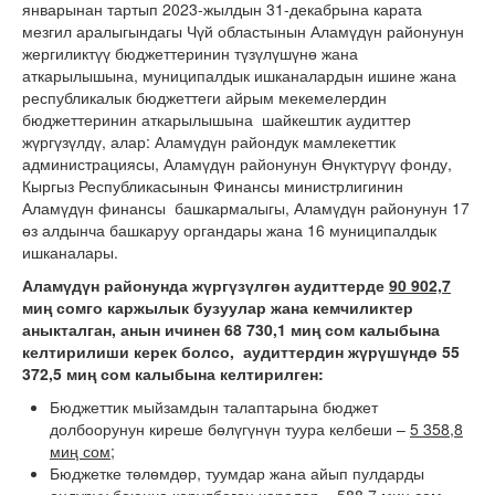
январынан тартып 2023-жылдын 31-декабрына карата
мезгил аралыгындагы Чүй областынын Аламүдүн районунун
жергиликтүү бюджеттеринин түзүлүшүнө жана
аткарылышына, муниципалдык ишканалардын ишине жана
республикалык бюджеттеги айрым мекемелердин
бюджеттеринин аткарылышына шайкештик аудиттер
жүргүзүлдү, алар: Аламүдүн райондук мамлекеттик
администрациясы, Аламүдүн районунун Өнүктүрүү фонду,
Кыргыз Республикасынын Финансы министрлигинин
Аламүдүн финансы башкармалыгы, Аламүдүн районунун 17
өз алдынча башкаруу органдары жана 16 муниципалдык
ишканалары.
Аламүдүн районунда жүргүзүлгөн аудиттерде
90 902,7
миң сомго каржылык бузуулар жана кемчиликтер
аныкталган, анын ичинен 68 730,1 миң сом калыбына
келтирилиши керек болсо, аудиттердин жүрүшүндө 55
372,5 миң сом калыбына келтирилген:
Бюджеттик мыйзамдын талаптарына бюджет
долбоорунун киреше бөлүгүнүн туура келбеши –
5 358,8
миң сом;
Бюджетке төлөмдөр, туумдар жана айып пулдарды