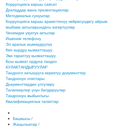
Коррупцияга каршы саясат
Докладдар жана презентациялар
Методикалык сунуштар
Коррупцияга каршы аракеттенүү чөйрөсүндөгү айрым
мыйзам актыларындагы өзгөртүүлөр
Ченемдик укуктук актылар
Ишеним телефону
Эл аралык ишмердүүлүк
Көп кырдуу кызматташуу
Эки тараптуу кызматташуу
Бош кызмат ордуна тандоо
КУЛАКТАНДЫРУУЛАР
Тандоого катышууга керектүү документтер
Тандоонун этаптары
Документтердин үлгүлөрү
Талапкерлер үчүн билдирүүлөр
Тандоонун жыйынтыгы
Квалификациялык талаптар
Башкысы
/
Жаңылыктар
/