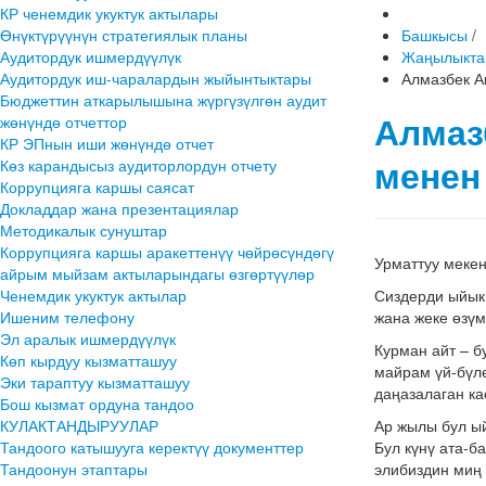
КР ченемдик укуктук актылары
Өнүктүрүүнүн стратегиялык планы
Башкысы
/
Аудитордук ишмердүүлүк
Жаңылыкта
Аудитордук иш-чаралардын жыйынтыктары
Алмазбек А
Бюджеттин аткарылышына жүргүзүлгөн аудит
Алмаз
жөнүндө отчеттор
КР ЭПнын иши жөнүндө отчет
менен
Көз карандысыз аудиторлордун отчету
Коррупцияга каршы саясат
Докладдар жана презентациялар
Методикалык сунуштар
Коррупцияга каршы аракеттенүү чөйрөсүндөгү
Урматтуу меке
айрым мыйзам актыларындагы өзгөртүүлөр
Ченемдик укуктук актылар
Сиздерди ыйык
Ишеним телефону
жана жеке өзүм
Эл аралык ишмердүүлүк
Курман айт – б
Көп кырдуу кызматташуу
майрам үй-бүл
Эки тараптуу кызматташуу
даңазалаган ка
Бош кызмат ордуна тандоо
КУЛАКТАНДЫРУУЛАР
Ар жылы бул ый
Тандоого катышууга керектүү документтер
Бул күнү ата-б
Тандоонун этаптары
элибиздин миң 