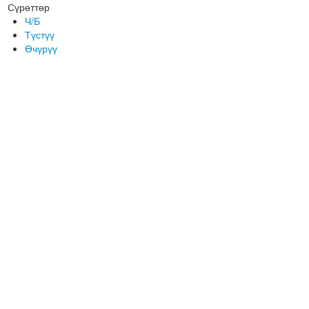
Сүрөттөр
Ч/Б
Түстүү
Өчүрүү