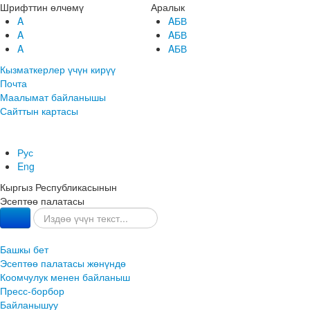
Шрифттин өлчөмү
Аралык
A
AБВ
A
AБВ
A
AБВ
Кызматкерлер үчүн кирүү
Почта
Маалымат байланышы
Сайттын картасы
Рус
Eng
Кыргыз Республикасынын
Эсептөө палатасы
Башкы бет
Эсептөө палатасы жөнүндө
Коомчулук менен байланыш
Пресс-борбор
Байланышуу