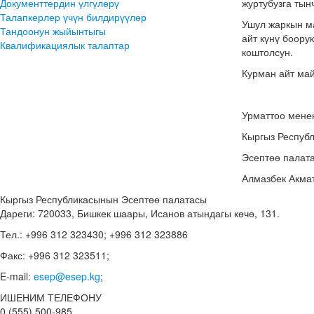
Документтердин үлгүлөрү
журтубузга тын
Талапкерлер үчүн билдирүүлөр
Ушул жаркын ма
Тандоонун жыйынтыгы
айт күнү боору
Квалификациялык талаптар
коштолсун.
Курман айт май
Урматтоо мене
Кыргыз Респуб
Эсептөө палат
Алмазбек Акма
Кыргыз Республикасынын Эсептөө палатасы
Дареги: 720033, Бишкек шаары, Исанов атындагы көчө, 131.
Тел.: +996 312 323430; +996 312 323886
Факс: +996 312 323511;
E-mail:
esep@esep.kg
;
ИШЕНИМ ТЕЛЕФОНУ
0 (555) 500-985