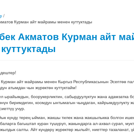
р
/
кматов Курман айт майрамы менен куттуктады
бек Акматов Курман айт м
 куттуктады
ндештер!
 Курман айт майрамы менен Кыргыз Республикасынын Эсептөө п
дүн атымдан чын жүрөктөн куттуктайм!
ул ырайымдын, боорукерликтин, сабырдуулуктун жана адамзатка бол
өнүн биримдигин, коомдун ынтымагын чыңдаган, кайрымдуулукту 
сиеттүү учур.
ык күндү терең ыйман, жакшы тилек жана жакшылыкка болгон ише
абаларга багыштап куран түшүрүп, жакындарга ал-ахвал сурап, мукт
жылдык салты. Айт күндөрү жүрөктөр жылыйт, ниеттер тазаланат, ү