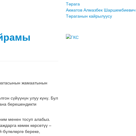
Төрага
Акматов Алмазбек Шаршембиевич
Төраганын кайрылуусу
айрамы
алатасынын жамаатынын
гон сүйүүнүн улуу күнү. Бул
жана берешендикти
ним менен тосуп алабыз.
аждарга көмөк көрсөтүү –
й-бүлөлөргө береке,