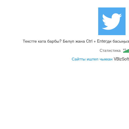
Текстте ката барбы? Бөлүп жана Ctrl + Enterди басыңыз
Статистика
Сайтты иштеп чыккан
VBizSoft