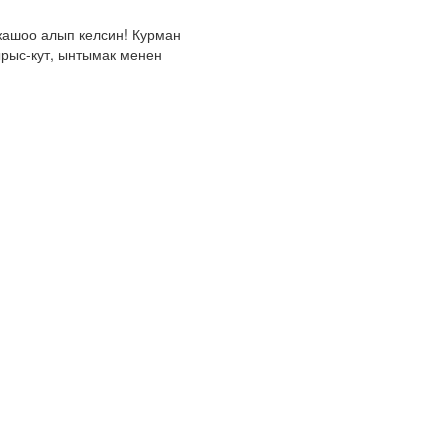
жашоо алып келсин! Курман
рыс-кут, ынтымак менен