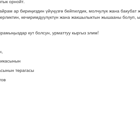
чтык орнойт.
йрам ар бириңиздин үйүңүзгө бейпилдик, молчулук жана бакубат 
керликтин, кечиримдүүлүктүн жана жакшылыктын жышааны болуп, ы
рамыңыздар кут болсун, урматтуу кыргыз элим!
н,
ликасынын
асынын төрагасы
тов