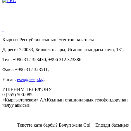
Кыргыз Республикасынын Эсептөө палатасы
Дареги: 720033, Бишкек шаары, Исанов атындагы көчө, 131.
Тел.: +996 312 323430; +996 312 323886
Факс: +996 312 323511;
E-mail:
esep@esep.kg
;
ИШЕНИМ ТЕЛЕФОНУ
0 (555) 500-985
«Кыргызтелеком» ААКсынын стационардык телефондорунан
чалуу акысыз
Текстте ката барбы? Бөлүп жана Ctrl + Enterди басыңыз