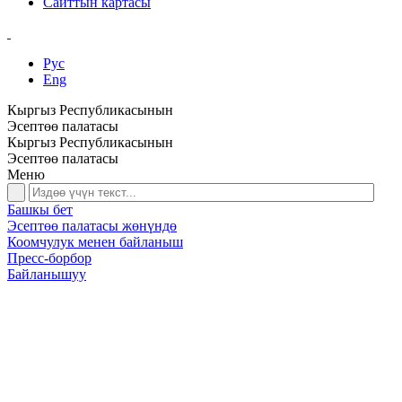
Сайттын картасы
Рус
Eng
Кыргыз Республикасынын
Эсептөө палатасы
Кыргыз Республикасынын
Эсептөө палатасы
Меню
Башкы бет
Эсептөө палатасы жөнүндө
Коомчулук менен байланыш
Пресс-борбор
Байланышуу