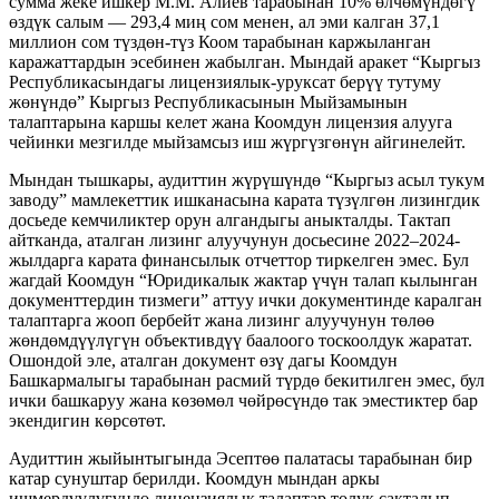
сумма жеке ишкер М.М. Алиев тарабынан 10% өлчөмүндөгү
өздүк салым — 293,4 миң сом менен, ал эми калган 37,1
миллион сом түздөн-түз Коом тарабынан каржыланган
каражаттардын эсебинен жабылган. Мындай аракет “Кыргыз
Республикасындагы лицензиялык-уруксат берүү тутуму
жөнүндө” Кыргыз Республикасынын Мыйзамынын
талаптарына каршы келет жана Коомдун лицензия алууга
чейинки мезгилде мыйзамсыз иш жүргүзгөнүн айгинелейт.
Мындан тышкары, аудиттин жүрүшүндө “Кыргыз асыл тукум
заводу” мамлекеттик ишканасына карата түзүлгөн лизингдик
досьеде кемчиликтер орун алгандыгы аныкталды. Тактап
айтканда, аталган лизинг алуучунун досьесине 2022–2024-
жылдарга карата финансылык отчеттор тиркелген эмес. Бул
жагдай Коомдун “Юридикалык жактар үчүн талап кылынган
документтердин тизмеги” аттуу ички документинде каралган
талаптарга жооп бербейт жана лизинг алуучунун төлөө
жөндөмдүүлүгүн объективдүү баалоого тоскоолдук жаратат.
Ошондой эле, аталган документ өзү дагы Коомдун
Башкармалыгы тарабынан расмий түрдө бекитилген эмес, бул
ички башкаруу жана көзөмөл чөйрөсүндө так эместиктер бар
экендигин көрсөтөт.
Аудиттин жыйынтыгында Эсептөө палатасы тарабынан бир
катар сунуштар берилди. Коомдун мындан аркы
ишмердүүлүгүндө лицензиялык талаптар толук сакталып,