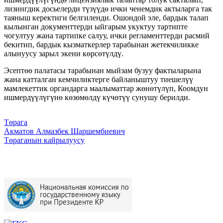
лизингдик досьелерди түзүүдө ички ченемдик актыларга так
таяныш керектиги белгиленди. Ошондой эле, бардык талап
кылынган документтерди ыйгарым укуктуу тартипте
чогултуу жана тартипке салуу, ички регламенттерди расмий
бекитип, бардык кызматкерлер тарабынан жетекчиликке
алынуусу зарыл экени көрсөтүлдү.
Эсептөө палатасы тарабынан мыйзам бузуу фактыларына
жана катталган кемчиликтерге байланыштуу тиешелүү
мамлекеттик органдарга маалыматтар жөнөтүлүп, Коомдун
ишмердүүлүгүнө көзөмөлдү күчөтүү сунушу берилди.
Төрага
Акматов Алмазбек Шаршембиевич
Төраганын кайрылуусу