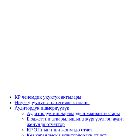
КР ченемдик укуктук актылары
Өнүктүрүүнүн стратегиялык планы
Аудитордук ишмердүүлүк
Аудитордук иш-чаралардын жыйынтыктары
Бюджеттин аткарылышына жүргүзүлгөн аудит
жөнүндө отчеттор
КР ЭПнын иши жөнүндө отчет
Көз карандысыз аудиторлордун отчету