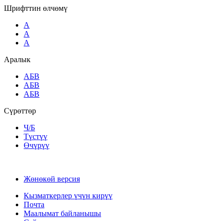
Шрифттин өлчөмү
A
A
A
Аралык
AБВ
AБВ
AБВ
Сүрөттөр
Ч/Б
Түстүү
Өчүрүү
Жөнөкөй версия
Кызматкерлер үчүн кирүү
Почта
Маалымат байланышы