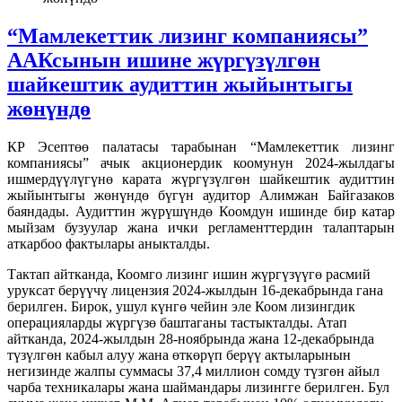
“Мамлекеттик лизинг компаниясы”
ААКсынын ишине жүргүзүлгөн
шайкештик аудиттин жыйынтыгы
жөнүндө
КР Эсептөө палатасы тарабынан “Мамлекеттик лизинг
компаниясы” ачык акционердик коомунун 2024-жылдагы
ишмердүүлүгүнө карата жүргүзүлгөн шайкештик аудиттин
жыйынтыгы жөнүндө бүгүн аудитор Алимжан Байгазаков
баяндады. Аудиттин жүрүшүндө Коомдун ишинде бир катар
мыйзам бузуулар жана ички регламенттердин талаптарын
аткарбоо фактылары аныкталды.
Тактап айтканда, Коомго лизинг ишин жүргүзүүгө расмий
уруксат берүүчү лицензия 2024-жылдын 16-декабрында гана
берилген. Бирок, ушул күнгө чейин эле Коом лизингдик
операцияларды жүргүзө баштаганы тастыкталды. Атап
айтканда, 2024-жылдын 28-ноябрында жана 12-декабрында
түзүлгөн кабыл алуу жана өткөрүп берүү актыларынын
негизинде жалпы суммасы 37,4 миллион сомду түзгөн айыл
чарба техникалары жана шаймандары лизингге берилген. Бул