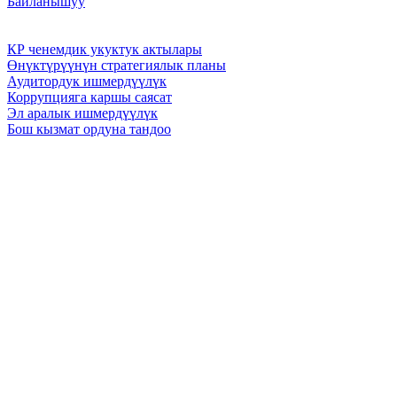
Байланышуу
КР ченемдик укуктук актылары
Өнүктүрүүнүн стратегиялык планы
Аудитордук ишмердүүлүк
Коррупцияга каршы саясат
Эл аралык ишмердүүлүк
Бош кызмат ордуна тандоо