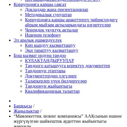
Коррупцияга каршы саясат
Докладдар жана презентациялар
Методикалык сунуштар
Коррупцияга каршы аракеттенүү чөйрөсүндөгү
айрым мыйзам актыларындагы өзгөртүүлөр
Ченемдик укуктук актылар
Ишеним телефону
Эл аралык ишмердүүлүк
Көп кырдуу кызматташуу
Эки тараптуу кызматташуу
Бош кызмат ордуна тандоо
КУЛАКТАНДЫРУУЛАР
Тандоого катышууга керектүү документтер
Тандоонун этаптары
Документтердин үлгүлөрү
Талапкерлер үчүн билдирүүлөр
Тандоонун жыйынтыгы
Квалификациялык талаптар
Башкысы
/
Жаңылыктар
/
“Мамлекеттик лизинг компаниясы” ААКсынын ишине
жүргүзүлгөн шайкештик аудиттин жыйынтыгы
жөнүндө