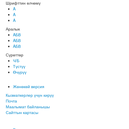
Шрифттин өлчөмү
A
A
A
Аралык
AБВ
AБВ
AБВ
Сүрөттөр
Ч/Б
Түстүү
Өчүрүү
Жөнөкөй версия
Кызматкерлер үчүн кирүү
Почта
Маалымат байланышы
Сайттын картасы