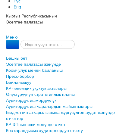
Рус
Eng
Кыргыз Республикасынын
Эсептөө палатасы
Меню
Башкы бет
Эсептөө палатасы жөнүндө
Коомчулук менен байланыш
Пресс-борбор
Байланышуу
КР ченемдик укуктук актылары
Өнүктүрүүнүн стратегиялык планы
Аудитордук ишмердүүлүк
Аудитордук иш-чаралардын жыйынтыктары
Бюджеттин аткарылышына жүргүзүлгөн аудит жөнүндө
отчеттор
КР ЭПнын иши жөнүндө отчет
Көз карандысыз аудиторлордун отчету