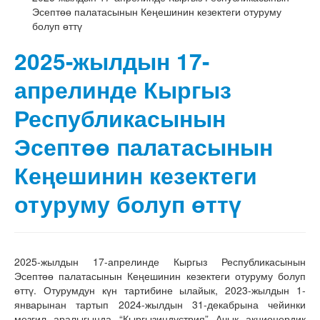
Эсептөө палатасынын Кеңешинин кезектеги отуруму
болуп өттү
2025-жылдын 17-
апрелинде Кыргыз
Республикасынын
Эсептөө палатасынын
Кеңешинин кезектеги
отуруму болуп өттү
2025-жылдын 17-апрелинде Кыргыз Республикасынын
Эсептөө палатасынын Кеңешинин кезектеги отуруму болуп
өттү. Отурумдун күн тартибине ылайык, 2023-жылдын 1-
январынан тартып 2024-жылдын 31-декабрына чейинки
мезгил аралыгында “Кыргызиндустрия” Ачык акционердик