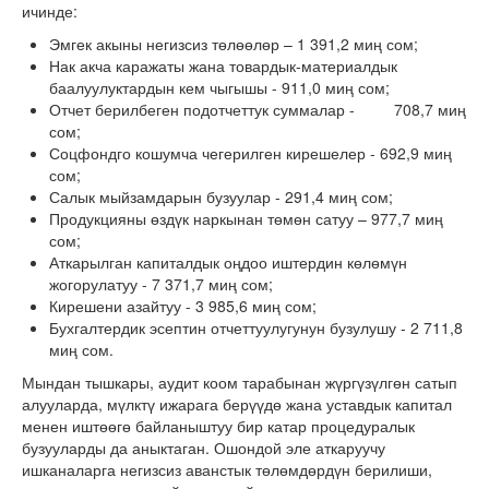
ичинде:
Эмгек акыны негизсиз төлөөлөр – 1 391,2 миң сом;
Нак акча каражаты жана товардык-материалдык
баалуулуктардын кем чыгышы - 911,0 миң сом;
Отчет берилбеген подотчеттук суммалар - 708,7 миң
сом;
Соцфондго кошумча чегерилген кирешелер - 692,9 миң
сом;
Салык мыйзамдарын бузуулар - 291,4 миң сом;
Продукцияны өздүк наркынан төмөн сатуу – 977,7 миң
сом;
Аткарылган капиталдык оңдоо иштердин көлөмүн
жогорулатуу - 7 371,7 миң сом;
Кирешени азайтуу - 3 985,6 миң сом;
Бухгалтердик эсептин отчеттуулугунун бузулушу - 2 711,8
миң сом.
Мындан тышкары, аудит коом тарабынан жүргүзүлгөн сатып
алууларда, мүлктү ижарага берүүдө жана уставдык капитал
менен иштөөгө байланыштуу бир катар процедуралык
бузууларды да аныктаган. Ошондой эле аткаруучу
ишканаларга негизсиз аванстык төлөмдөрдүн берилиши,