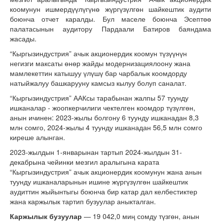
коомунун ишмердүүлүгүнө жүргүзүлгөн шайкештик аудити
боюнча отчет каралды. Бул маселе боюнча Эсептөө
палатасынын аудитору Пардаали Батиров баяндама
жасады.
“Кыргызиндустрия” ачык акционердик коомун түзүүнүн
негизги максаты өнөр жайды модернизациялоону жана
мамлекеттин катышуу үлүшү бар чарбалык коомдорду
натыйжалуу башкарууну камсыз кылуу болуп саналат.
“Кыргызиндустрия” ААКсы тарабынан жалпы 57 туунду
ишканалар - жоопкерчилиги чектелген коомдор түзүлгөн,
анын ичинен: 2023-жылы болгону 6 туунду ишканадан 8,3
млн сомго, 2024-жылы 4 туунду ишканадан 56,5 млн сомго
киреше алынган.
2023-жылдын 1-январынан тартып 2024-жылдын 31-
декабрына чейинки мезгил аралыгына карата
“Кыргызиндустрия” ачык акционердик коомунун жана анын
туунду ишканаларынын ишине жүргүзүлгөн шайкештик
аудиттин жыйынтыгы боюнча бир катар дал келбестиктер
жана каржылык тартип бузуулар аныкталган.
Каржылык бузуулар
— 19 042,0 миң сомду түзгөн, анын