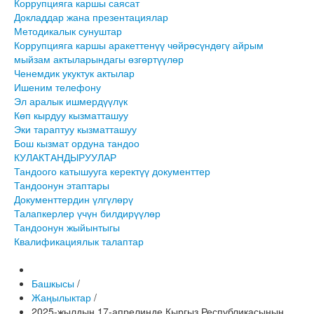
Коррупцияга каршы саясат
Докладдар жана презентациялар
Методикалык сунуштар
Коррупцияга каршы аракеттенүү чөйрөсүндөгү айрым
мыйзам актыларындагы өзгөртүүлөр
Ченемдик укуктук актылар
Ишеним телефону
Эл аралык ишмердүүлүк
Көп кырдуу кызматташуу
Эки тараптуу кызматташуу
Бош кызмат ордуна тандоо
КУЛАКТАНДЫРУУЛАР
Тандоого катышууга керектүү документтер
Тандоонун этаптары
Документтердин үлгүлөрү
Талапкерлер үчүн билдирүүлөр
Тандоонун жыйынтыгы
Квалификациялык талаптар
Башкысы
/
Жаңылыктар
/
2025-жылдын 17-апрелинде Кыргыз Республикасынын