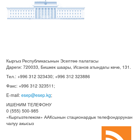
Кыргыз Республикасынын Эсептөө палатасы
Дареги: 720033, Бишкек шаары, Исанов атындагы көчө, 131.
Тел.: +996 312 323430; +996 312 323886
Факс: +996 312 323511;
E-mail:
esep@esep.kg
;
ИШЕНИМ ТЕЛЕФОНУ
0 (555) 500-985
«Кыргызтелеком» ААКсынын стационардык телефондорунан
чалуу акысыз