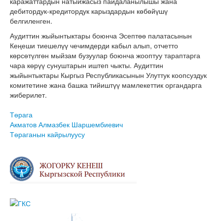
каражаттардын натыйжасыз пайдаланылышы жана
дебитордук-кредитордук карыздардын көбөйүшү
белгиленген.
Аудиттин жыйынтыктары боюнча Эсептөө палатасынын
Кеңеши тиешелүү чечимдерди кабыл алып, отчетто
көрсөтүлгөн мыйзам бузуулар боюнча жооптуу тараптарга
чара көрүү сунуштарын иштеп чыкты. Аудиттин
жыйынтыктары Кыргыз Республикасынын Улуттук коопсуздук
комитетине жана башка тийиштүү мамлекеттик органдарга
жиберилет.
Төрага
Акматов Алмазбек Шаршембиевич
Төраганын кайрылуусу