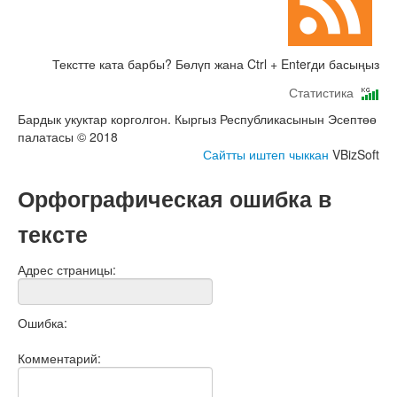
Текстте ката барбы? Бөлүп жана Ctrl + Enterди басыңыз
Статистика
Бардык укуктар корголгон. Кыргыз Республикасынын Эсептөө
палатасы © 2018
Сайтты иштеп чыккан
VBizSoft
Орфографическая ошибка в
тексте
Адрес страницы:
Ошибка:
Комментарий: