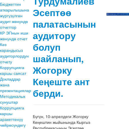
Турдумалиев
Бюджеттин
Эсептөө
аткарылышына
жүргүзүлгөн
палатасынын
аудит жөнүндө
отчеттор
аудитору
КР ЭПнын иши
жөнүндө отчет
болуп
Көз
карандысыз
шайланып,
аудиторлордун
отчету
Жогорку
Коррупцияга
каршы саясат
Кеңеште ант
Докладдар
жана
берди.
презентациялар
Методикалык
сунуштар
Коррупцияга
каршы
Бүгүн, 10-апрелдеги Жогорку
аракеттенүү
Кеңештин жыйынында Кыргыз
чөйрөсүндөгү
Республикасынын Эсептөө