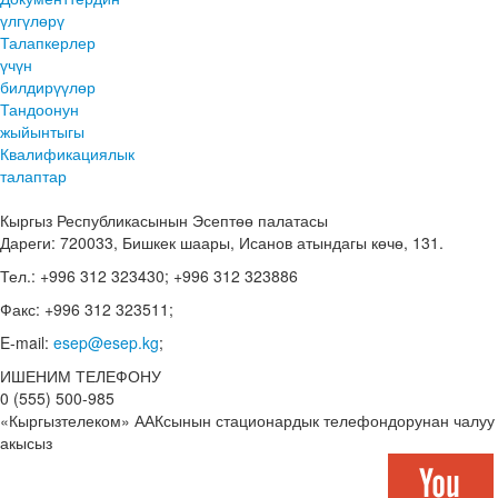
үлгүлөрү
Талапкерлер
үчүн
билдирүүлөр
Тандоонун
жыйынтыгы
Квалификациялык
талаптар
Кыргыз Республикасынын Эсептөө палатасы
Дареги: 720033, Бишкек шаары, Исанов атындагы көчө, 131.
Тел.: +996 312 323430; +996 312 323886
Факс: +996 312 323511;
E-mail:
esep@esep.kg
;
ИШЕНИМ ТЕЛЕФОНУ
0 (555) 500-985
«Кыргызтелеком» ААКсынын стационардык телефондорунан чалуу
акысыз