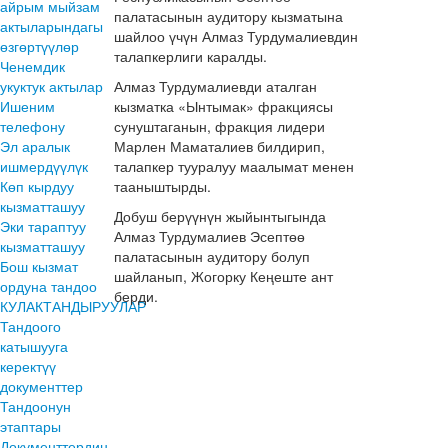
айрым мыйзам
палатасынын аудитору кызматына
актыларындагы
шайлоо үчүн Алмаз Турдумалиевдин
өзгөртүүлөр
талапкерлиги каралды.
Ченемдик
укуктук актылар
Алмаз Турдумалиевди аталган
Ишеним
кызматка «Ынтымак» фракциясы
телефону
сунуштаганын, фракция лидери
Эл аралык
Марлен Маматалиев билдирип,
ишмердүүлүк
талапкер тууралуу маалымат менен
Көп кырдуу
тааныштырды.
кызматташуу
Добуш берүүнүн жыйынтыгында
Эки тараптуу
Алмаз Турдумалиев Эсептөө
кызматташуу
палатасынын аудитору болуп
Бош кызмат
шайланып, Жогорку Кеңеште ант
ордуна тандоо
берди.
КУЛАКТАНДЫРУУЛАР
Тандоого
катышууга
керектүү
документтер
Тандоонун
этаптары
Документтердин