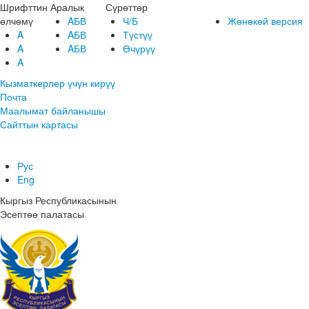
Шрифттин
Аралык
Сүрөттөр
өлчөмү
AБВ
Ч/Б
Жөнөкөй версия
A
AБВ
Түстүү
A
AБВ
Өчүрүү
A
Кызматкерлер үчүн кирүү
Почта
Маалымат байланышы
Сайттын картасы
Рус
Eng
Кыргыз Республикасынын
Эсептөө палатасы