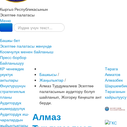
Кыргыз Республикасынын
Эсептөө палатасы
Меню
Башкы бет
Эсептөө палатасы жөнүндө
Коомчулук менен байланыш
Пресс-борбор
Байланышуу
КР ченемдик
Төрага
укуктук
Башкысы
/
Акматов
актылары
Жаңылыктар
/
Алмазбек
Өнүктүрүүнүн
Алмаз Турдумалиев Эсептөө
Шаршембие
стратегиялык
палатасынын аудитору болуп
Төраганын
планы
шайланып, Жогорку Кеңеште ант
кайрылуусу
Аудитордук
берди.
ишмердүүлүк
Алмаз
Аудитордук иш-
чаралардын
жыйынтыктары