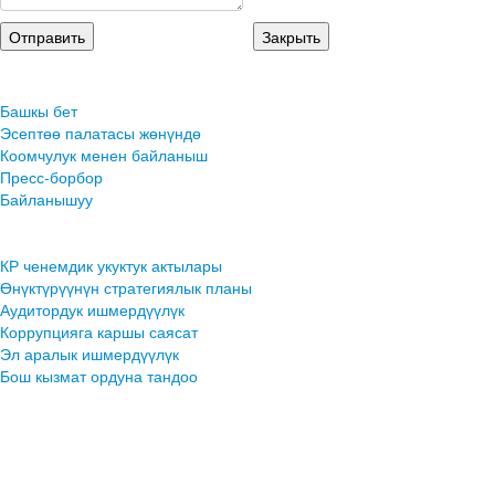
Башкы бет
Эсептөө палатасы жөнүндө
Коомчулук менен байланыш
Пресс-борбор
Байланышуу
КР ченемдик укуктук актылары
Өнүктүрүүнүн стратегиялык планы
Аудитордук ишмердүүлүк
Коррупцияга каршы саясат
Эл аралык ишмердүүлүк
Бош кызмат ордуна тандоо