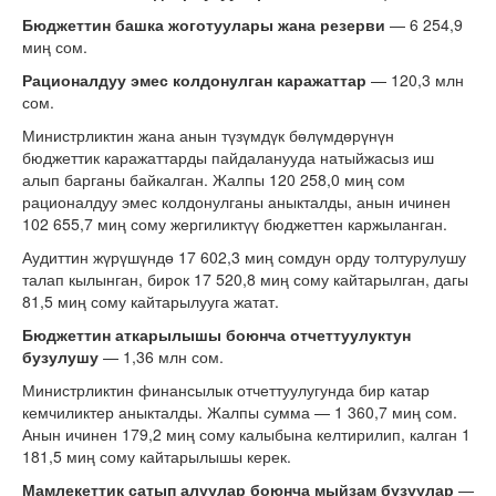
Бюджеттин башка жоготуулары жана резерви
— 6 254,9
миң сом.
Рационалдуу эмес колдонулган каражаттар
— 120,3 млн
сом.
Министрликтин жана анын түзүмдүк бөлүмдөрүнүн
бюджеттик каражаттарды пайдаланууда натыйжасыз иш
алып барганы байкалган. Жалпы 120 258,0 миң сом
рационалдуу эмес колдонулганы аныкталды, анын ичинен
102 655,7 миң сому жергиликтүү бюджеттен каржыланган.
Аудиттин жүрүшүндө 17 602,3 миң сомдун орду толтурулушу
талап кылынган, бирок 17 520,8 миң сому кайтарылган, дагы
81,5 миң сому кайтарылууга жатат.
Бюджеттин аткарылышы боюнча отчеттуулуктун
бузулушу
— 1,36 млн сом.
Министрликтин финансылык отчеттуулугунда бир катар
кемчиликтер аныкталды. Жалпы сумма — 1 360,7 миң сом.
Анын ичинен 179,2 миң сому калыбына келтирилип, калган 1
181,5 миң сому кайтарылышы керек.
Мамлекеттик сатып алуулар боюнча мыйзам бузуулар
—