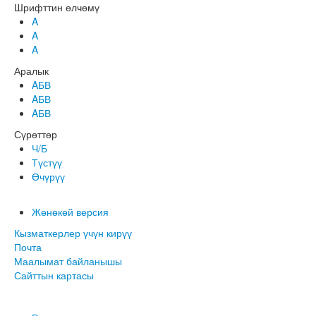
Шрифттин өлчөмү
A
A
A
Аралык
AБВ
AБВ
AБВ
Сүрөттөр
Ч/Б
Түстүү
Өчүрүү
Жөнөкөй версия
Кызматкерлер үчүн кирүү
Почта
Маалымат байланышы
Сайттын картасы