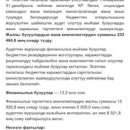
31-декабрына чейинки мезгилде КР Эмгек, социалдык
камсыздоо жана миграция министрлигинде жана анын
түзүмдүк бөлүмдөрүндө бюджеттин аткарылышына
жүргүзүлгөн шайкештик аудит олуттуу мыйзам бузууларды
жана каржылык тартиптеги кемчиликтерди ашкереледи.
Жалпы бузуулардын жана кемчиликтердин суммасы 233
464,6 миң сомду түздү.
Аудиттин жүрүшүндө финансылык мыйзам бузуулар,
бюджеттин резервдеринин жоготуулары, каражаттарды
рационалдуу пайдаланбоо жана мамлекеттик сатып алуулар
тармагындагы мыйзам бузуулар катталган. Эсептөө
палатасы бюджеттик каражаттардын сарпталышы
министрликтин ишмердүүлүгүндө олуттуу көйгөйлөр бар
экенин белгилейт.
Финансылык бузуулар
— 13,3 млн сом.
Финансылык тартиптеги кемчиликтердин жалпы суммасы 13
326,8 миң сомду түздү, анын ичинен 5 005,0 миң сому
аудиттин жүрүшүндө калыбына келтирилген, ал эми 8 321,8
миң сому кайтарылууга жатат.
Негизги фактылар: