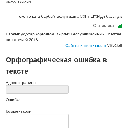
чалуу акысыз
Текстте ката барбы? Бөлүп жана Ctrl + Enterди басыңыз
Статистика
Бардык укуктар корголгон. Кыргыз Республикасынын Эсептөө
палатасы © 2018
Сайтты иштеп чыккан
VBizSoft
Орфографическая ошибка в
тексте
Адрес страницы:
Ошибка:
Комментарий: