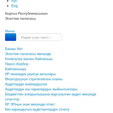
Рус
Eng
Кыргыз Республикасынын
Эсептөө палатасы
Меню
Башкы бет
Эсептөө палатасы жөнүндө
Коомчулук менен байланыш
Пресс-борбор
Байланышуу
КР ченемдик укуктук актылары
Өнүктүрүүнүн стратегиялык планы
Аудитордук ишмердүүлүк
Аудитордук иш-чаралардын жыйынтыктары
Бюджеттин аткарылышына жүргүзүлгөн аудит жөнүндө
отчеттор
КР ЭПнын иши жөнүндө отчет
Көз карандысыз аудиторлордун отчету