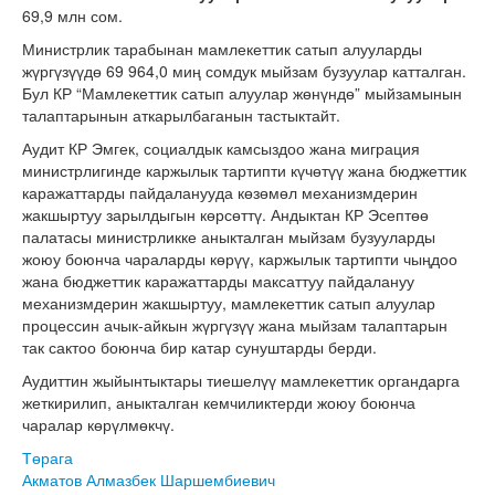
69,9 млн сом.
Министрлик тарабынан мамлекеттик сатып алууларды
жүргүзүүдө 69 964,0 миң сомдук мыйзам бузуулар катталган.
Бул КР “Мамлекеттик сатып алуулар жөнүндө” мыйзамынын
талаптарынын аткарылбаганын тастыктайт.
Аудит КР Эмгек, социалдык камсыздоо жана миграция
министрлигинде каржылык тартипти күчөтүү жана бюджеттик
каражаттарды пайдаланууда көзөмөл механизмдерин
жакшыртуу зарылдыгын көрсөттү. Андыктан КР Эсептөө
палатасы министрликке аныкталган мыйзам бузууларды
жоюу боюнча чараларды көрүү, каржылык тартипти чыңдоо
жана бюджеттик каражаттарды максаттуу пайдалануу
механизмдерин жакшыртуу, мамлекеттик сатып алуулар
процессин ачык-айкын жүргүзүү жана мыйзам талаптарын
так сактоо боюнча бир катар сунуштарды берди.
Аудиттин жыйынтыктары тиешелүү мамлекеттик органдарга
жеткирилип, аныкталган кемчиликтерди жоюу боюнча
чаралар көрүлмөкчү.
Төрага
Акматов Алмазбек Шаршембиевич