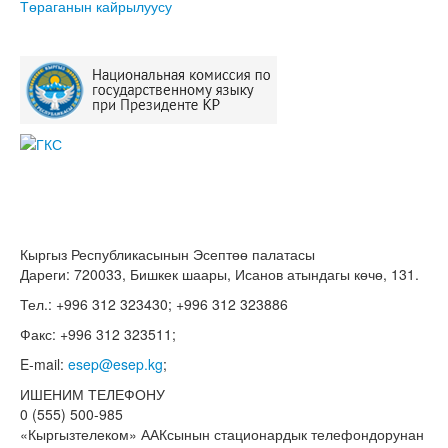
Төраганын кайрылуусу
Кыргыз Республикасынын Эсептөө палатасы
Дареги: 720033, Бишкек шаары, Исанов атындагы көчө, 131.
Тел.: +996 312 323430; +996 312 323886
Факс: +996 312 323511;
E-mail:
esep@esep.kg
;
ИШЕНИМ ТЕЛЕФОНУ
0 (555) 500-985
«Кыргызтелеком» ААКсынын стационардык телефондорунан