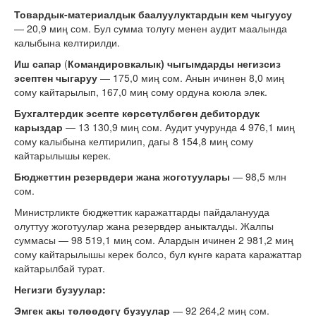
Товардык-материалдык баалуулуктардын кем чыгуусу
— 20,9 миң сом. Бул сумма толугу менен аудит маалында
калыбына келтирилди.
Иш сапар
(
Командировкалык
) чыгымдарды негизсиз
эсептен чыгаруу
— 175,0 миң сом. Анын ичинен 8,0 миң
сому кайтарылып, 167,0 миң сому ордуна коюла элек.
Бухгалтердик эсепте көрсөтүлбөгөн дебитордук
карыздар
— 13 130,9 миң сом. Аудит учурунда 4 976,1 миң
сому калыбына келтирилип, дагы 8 154,8 миң сому
кайтарылышы керек.
Бюджеттин резервдери жана жоготуулары
— 98,5 млн
сом.
Министрликте бюджеттик каражаттарды пайдаланууда
олуттуу жоготуулар жана резервдер аныкталды. Жалпы
суммасы — 98 519,1 миң сом. Алардын ичинен 2 981,2 миң
сому кайтарылышы керек болсо, бул күнгө карата каражаттар
кайтарылбай турат.
Негизги бузуулар:
Эмгек акы төлөөдөгү бузуулар
— 92 264,2 миң сом.