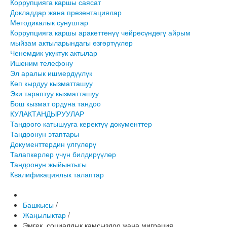
Коррупцияга каршы саясат
Докладдар жана презентациялар
Методикалык сунуштар
Коррупцияга каршы аракеттенүү чөйрөсүндөгү айрым
мыйзам актыларындагы өзгөртүүлөр
Ченемдик укуктук актылар
Ишеним телефону
Эл аралык ишмердүүлүк
Көп кырдуу кызматташуу
Эки тараптуу кызматташуу
Бош кызмат ордуна тандоо
КУЛАКТАНДЫРУУЛАР
Тандоого катышууга керектүү документтер
Тандоонун этаптары
Документтердин үлгүлөрү
Талапкерлер үчүн билдирүүлөр
Тандоонун жыйынтыгы
Квалификациялык талаптар
Башкысы
/
Жаңылыктар
/
Эмгек, социалдык камсыздоо жана миграция