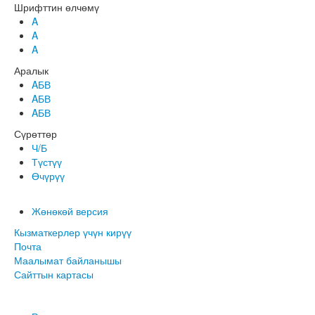
Шрифттин өлчөмү
A
A
A
Аралык
AБВ
AБВ
AБВ
Сүрөттөр
Ч/Б
Түстүү
Өчүрүү
Жөнөкөй версия
Кызматкерлер үчүн кирүү
Почта
Маалымат байланышы
Сайттын картасы