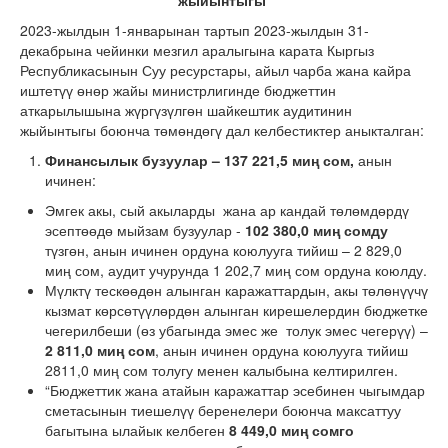
жыйынтыгы
2023-жылдын 1-январынан тартып 2023-жылдын 31-
декабрына чейинки мезгил аралыгына карата Кыргыз
Республикасынын Суу ресурстары, айыл чарба жана кайра
иштетүү өнөр жайы министрлигинде бюджеттин
аткарылышына жүргүзүлгөн шайкештик аудитинин
жыйынтыгы боюнча төмөндөгү дал келбестиктер аныкталган:
Финансылык бузуулар
–
137
221,5
миң сом,
анын
ичинен:
Эмгек акы, сый акыларды жана ар кандай төлөмдөрдү
эсептөөдө мыйзам бузуулар -
102 380,0 миң сомду
түзгөн, анын ичинен ордуна коюлууга тийиш – 2 829,0
миң сом, аудит учурунда 1 202,7 миң сом ордуна коюлду.
Мүлктү тескөөдөн алынган каражаттардын, акы төлөнүүчү
кызмат көрсөтүүлөрдөн алынган кирешелердин бюджетке
чегерилбеши (өз убагында эмес же толук эмес чегерүү) –
2 811,0 миң сом
, анын ичинен ордуна коюлууга тийиш
2811,0 миң сом толугу менен калыбына келтирилген.
“Бюджеттик жана атайын каражаттар эсебинен чыгымдар
сметасынын тиешелүү беренелери боюнча максаттуу
багытына ылайык келбеген
8 449,0 миң сомго