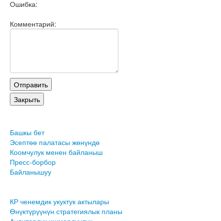
Ошибка:
Комментарий:
Башкы бет
Эсептөө палатасы жөнүндө
Коомчулук менен байланыш
Пресс-борбор
Байланышуу
КР ченемдик укуктук актылары
Өнүктүрүүнүн стратегиялык планы