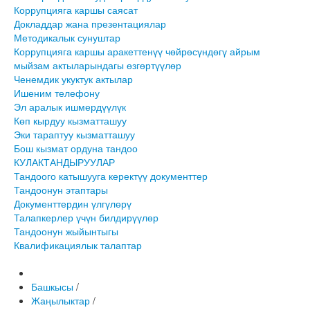
Коррупцияга каршы саясат
Докладдар жана презентациялар
Методикалык сунуштар
Коррупцияга каршы аракеттенүү чөйрөсүндөгү айрым
мыйзам актыларындагы өзгөртүүлөр
Ченемдик укуктук актылар
Ишеним телефону
Эл аралык ишмердүүлүк
Көп кырдуу кызматташуу
Эки тараптуу кызматташуу
Бош кызмат ордуна тандоо
КУЛАКТАНДЫРУУЛАР
Тандоого катышууга керектүү документтер
Тандоонун этаптары
Документтердин үлгүлөрү
Талапкерлер үчүн билдирүүлөр
Тандоонун жыйынтыгы
Квалификациялык талаптар
Башкысы
/
Жаңылыктар
/