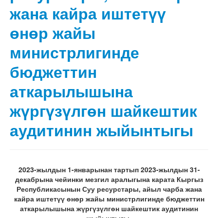
жана кайра иштетүү
өнөр жайы
министрлигинде
бюджеттин
аткарылышына
жүргүзүлгөн шайкештик
аудитинин жыйынтыгы
2023-жылдын 1-январынан тартып 2023-жылдын 31-
декабрына чейинки мезгил аралыгына карата Кыргыз
Республикасынын Суу ресурстары, айыл чарба жана
кайра иштетүү өнөр жайы министрлигинде
бюджеттин
аткарылышына жүргүзүлгөн шайкештик аудитинин