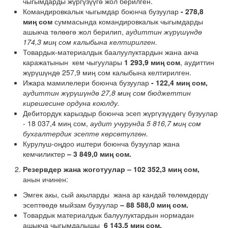
чыгымдарды жүргүзүүгө жол берилген.
Командировкалык чыгымдар боюнча бузуулар
- 278,8
миң сом
суммасында командировкалык чыгымдарды
ашыкча төлөөгө жол берилип,
аудиттин жүрүшүндө
174,3 миң сом калыбына келтирилген.
Товардык-материалдык баалуулуктардын жана акча
каражатынын кем чыгуулары
1 293,9 миң сом
, аудиттин
жүрүшүндө 257,9 миң сом калыбына келтирилген.
Ижара мамилелери боюнча бузуулар
-
122,4 миң сом,
а
удиттин жүрүшүндө 27,8 миң сом бюджеттин
кирешесине ордуна коюлду.
Дебитордук карыздыр боюнча эсеп жүргүзүүдөгү бузуулар
- 18 037,4 миң сом,
аудит учурунда 5 816,7 миң сом
бухгалтердик эсепте көрсөтүлгөн.
Курулуш-оңдоо иштери боюнча бузуулар жана
кемчиликтер
– 3 849,0
миң сом.
Р
езервдер жана жоготуулар
– 102 352,3 миң сом,
анын ичинен:
Эмгек акы, сый акыларды жана ар кандай төлөмдөрдү
эсептөөдө мыйзам бузуулар
– 88 588,0 миң сом.
Товардык материалдык балуулуктардын нормадан
ашыкча чыгымдалышы
6 143,5
миң сом.