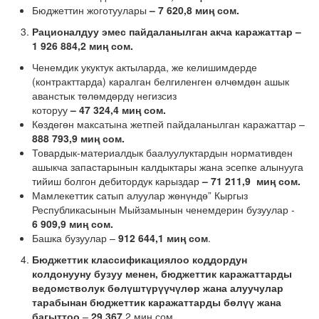
Бюджеттин жоготуулары
– 7 620,8 миң сом.
Рационалдуу эмес пайдаланылган акча каражаттар –
1 926 884,2 миң сом.
Ченемдик укуктук актыларда, же келишимдерде
(контракттарда) каралган белгиленген өлчөмдөн ашык
аванстык төлөмдөрдү негизсиз
которуу
– 47 324,4 миң сом.
Көздөгөн максатына жетпей пайдаланылган каражаттар –
888 793,9 миң сом.
Товардык-материалдык баалуулуктардын нормативден
ашыкча запастарынын калдыктары жана эсепке алынууга
тийиш болгон дебитордук карыздар
– 71 211,9 миң сом.
Мамлекеттик сатып алуулар жөнүндө” Кыргыз
Республикасынын Мыйзамынын ченемдерин бузуулар -
6 909,9
миң сом.
Башка бузуулар –
912 644,1 миң сом
.
Бюджеттик классификациялоо коддордун
колдонууну бузуу менен, бюджеттик каражаттарды
ведомстволук бөлүштүрүүчүлөр жана алуучулар
тарабынан бюджеттик каражаттарды бөлүү жана
багыттоо
–
29 367,
2 миң сом.