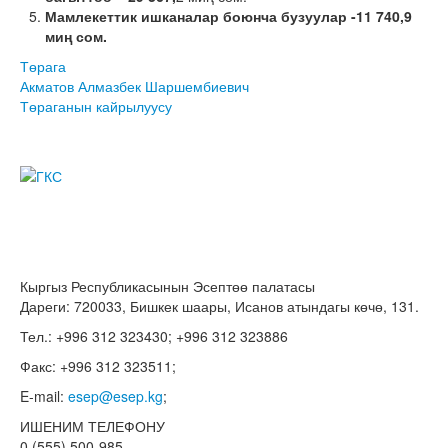
Мамлекеттик ишканалар боюнча бузуулар -11 740,9
миң сом.
Төрага
Акматов Алмазбек Шаршембиевич
Төраганын кайрылуусу
Кыргыз Республикасынын Эсептөө палатасы
Дареги: 720033, Бишкек шаары, Исанов атындагы көчө, 131.
Тел.: +996 312 323430; +996 312 323886
Факс: +996 312 323511;
E-mail:
esep@esep.kg
;
ИШЕНИМ ТЕЛЕФОНУ
0 (555) 500-985