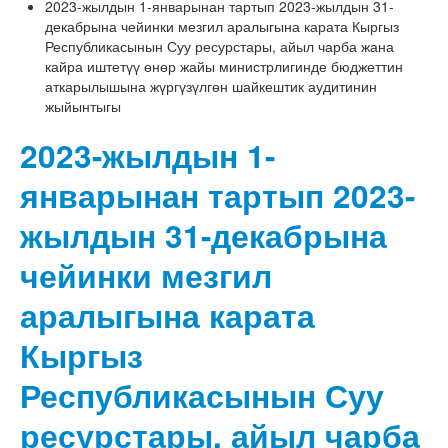
2023-жылдын 1-январынан тартып 2023-жылдын 31-
декабрына чейинки мезгил аралыгына карата Кыргыз
Республикасынын Суу ресурстары, айыл чарба жана
кайра иштетүү өнөр жайы министрлигинде бюджеттин
аткарылышына жүргүзүлгөн шайкештик аудитинин
жыйынтыгы
2023-жылдын 1-
январынан тартып 2023-
жылдын 31-декабрына
чейинки мезгил
аралыгына карата
Кыргыз
Республикасынын Суу
ресурстары, айыл чарба