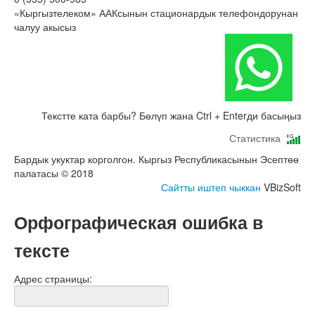
«Кыргызтелеком» ААКсынын стационардык телефондорунан
чалуу акысыз
Текстте ката барбы? Бөлүп жана Ctrl + Enterди басыңыз
Статистика
Бардык укуктар корголгон. Кыргыз Республикасынын Эсептөө
палатасы © 2018
Сайтты иштеп чыккан
VBizSoft
Орфографическая ошибка в
тексте
Адрес страницы: