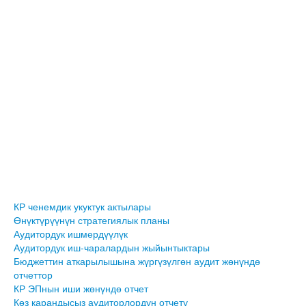
КР ченемдик укуктук актылары
Өнүктүрүүнүн стратегиялык планы
Аудитордук ишмердүүлүк
Аудитордук иш-чаралардын жыйынтыктары
Бюджеттин аткарылышына жүргүзүлгөн аудит жөнүндө
отчеттор
КР ЭПнын иши жөнүндө отчет
Көз карандысыз аудиторлордун отчету