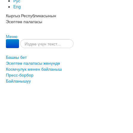
Рус
Eng
Кыргыз Республикасынын
Эсептөө палатасы
Меню
Башкы бет
Эсептөө палатасы жөнүндө
Коомчулук менен байланыш
Пресс-борбор
Байланышуу