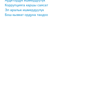
Аудитордук ишмердүүлүк
Коррупцияга каршы саясат
Эл аралык ишмердүүлүк
Бош кызмат ордуна тандоо