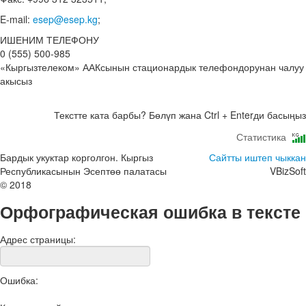
E-mail:
esep@esep.kg
;
ИШЕНИМ ТЕЛЕФОНУ
0 (555) 500-985
«Кыргызтелеком» ААКсынын стационардык телефондорунан чалуу
акысыз
Текстте ката барбы? Бөлүп жана Ctrl + Enterди басыңыз
Статистика
Бардык укуктар корголгон. Кыргыз
Сайтты иштеп чыккан
Республикасынын Эсептөө палатасы
VBizSoft
© 2018
Орфографическая ошибка в тексте
Адрес страницы:
Ошибка: