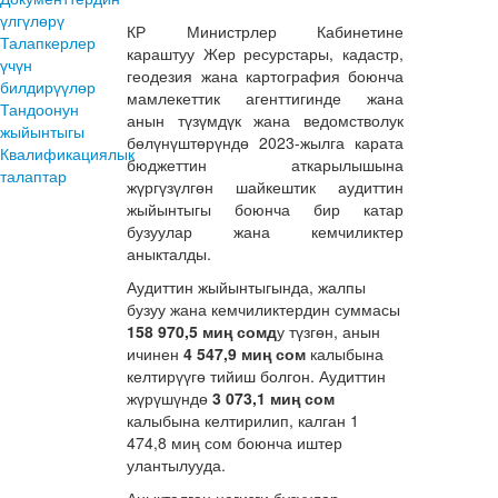
үлгүлөрү
КР Министрлер Кабинетине
Талапкерлер
караштуу Жер ресурстары, кадастр,
үчүн
геодезия жана картография боюнча
билдирүүлөр
мамлекеттик агенттигинде жана
Тандоонун
анын түзүмдүк жана ведомстволук
жыйынтыгы
бөлүнүштөрүндө 2023-жылга карата
Квалификациялык
бюджеттин аткарылышына
талаптар
жүргүзүлгөн шайкештик аудиттин
жыйынтыгы боюнча бир катар
бузуулар жана кемчиликтер
аныкталды.
Аудиттин жыйынтыгында, жалпы
бузуу жана кемчиликтердин суммасы
158 970,5 миң сомд
у түзгөн, анын
ичинен
4 547,9 миң сом
калыбына
келтирүүгө тийиш болгон. Аудиттин
жүрүшүндө
3 073,1 миң сом
калыбына келтирилип, калган 1
474,8 миң сом боюнча иштер
улантылууда.