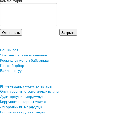
Комментарий:
Башкы бет
Эсептөө палатасы жөнүндө
Коомчулук менен байланыш
Пресс-борбор
Байланышуу
КР ченемдик укуктук актылары
Өнүктүрүүнүн стратегиялык планы
Аудитордук ишмердүүлүк
Коррупцияга каршы саясат
Эл аралык ишмердүүлүк
Бош кызмат ордуна тандоо