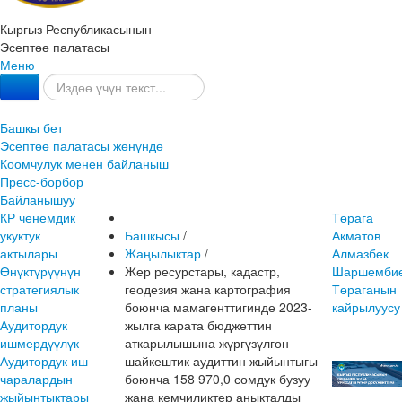
Кыргыз Республикасынын
Эсептөө палатасы
Меню
Башкы бет
Эсептөө палатасы жөнүндө
Коомчулук менен байланыш
Пресс-борбор
Байланышуу
КР ченемдик
Төрага
укуктук
Башкысы
/
Акматов
актылары
Жаңылыктар
/
Алмазбек
Өнүктүрүүнүн
Жер ресурстары, кадастр,
Шаршембие
стратегиялык
геодезия жана картография
Төраганын
планы
боюнча мамагенттигинде 2023-
кайрылуусу
Аудитордук
жылга карата бюджеттин
ишмердүүлүк
аткарылышына жүргүзүлгөн
Аудитордук иш-
шайкештик аудиттин жыйынтыгы
чаралардын
боюнча 158 970,0 сомдук бузуу
жыйынтыктары
жана кемчиликтер аныкталды