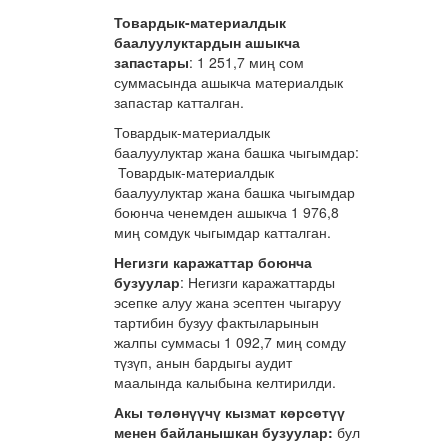
Товардык-м
атериалдык
баалуулуктардын ашыкча
запастары
: 1 251,7 миң сом
суммасында ашыкча материалдык
запастар катталган.
Товардык-материалдык
баалуулуктар жана башка чыгымдар:
Товардык-материалдык
баалуулуктар жана башка чыгымдар
боюнча ченемден ашыкча 1 976,8
миң сомдук чыгымдар катталган.
Негизги каражаттар боюнча
бузуулар
: Негизги каражаттарды
эсепке алуу жана эсептен чыгаруу
тартибин бузуу фактыларынын
жалпы суммасы 1 092,7 миң сомду
түзүп, анын бардыгы аудит
маалында калыбына келтирилди.
Акы төлөнүүчү кызмат көрсөтүү
менен байланышкан бузуулар:
бул