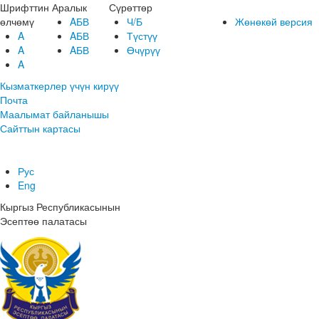
Шрифттин
Аралык
Сүрөттөр
өлчөмү
AБВ
Ч/Б
Жөнөкөй версия
A
AБВ
Түстүү
A
AБВ
Өчүрүү
A
Кызматкерлер үчүн кирүү
Почта
Маалымат байланышы
Сайттын картасы
Рус
Eng
Кыргыз Республикасынын
Эсептөө палатасы