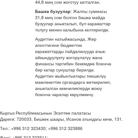
44,8 миң сом жоготуу катталган.
Башка бузуулар
: Жалпы суммасы
31,8 миң сом болгон башка майда
бузуулар аныкталып, бул каражаттар
толугу менен калыбына келтирилди.
Аудиттин натыйжасында, Жер
агенттигине бюджеттик
каражаттарды пайдаланууда ачык-
айкындуулукту жогорулатуу жана
финансы тартибин бекемдөө боюнча
бир катар сунуштар берилди.
Аудиттин жыйынтыктары тиешелүү
мамлекеттик органдарга жеткирилип,
аныкталган кемчиликтерди жоюу
боюнча чаралар көрүлмөкчү.
Кыргыз Республикасынын Эсептөө палатасы
Дареги: 720033, Бишкек шаары, Исанов атындагы көчө, 131.
Тел.: +996 312 323430; +996 312 323886
Факс: +996 312 323511;