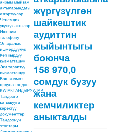
айрым мыйзам
жүргүзүлгөн
актыларындагы
өзгөртүүлөр
шайкештик
Ченемдик
укуктук актылар
аудиттин
Ишеним
телефону
жыйынтыгы
Эл аралык
ишмердүүлүк
боюнча
Көп кырдуу
кызматташуу
158 970,0
Эки тараптуу
кызматташуу
сомдук бузуу
Бош кызмат
ордуна тандоо
жана
КУЛАКТАНДЫРУУЛАР
Тандоого
кемчиликтер
катышууга
керектүү
аныкталды
документтер
Тандоонун
этаптары
Документтердин