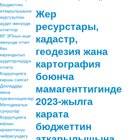
Бюджеттин
Жер
аткарылышына
жүргүзүлгөн
ресурстары,
аудит жөнүндө
отчеттор
кадастр,
КР ЭПнын иши
жөнүндө отчет
геодезия жана
Көз
карандысыз
картография
аудиторлордун
отчету
боюнча
Коррупцияга
каршы саясат
мамагенттигинде
Докладдар
жана
2023-жылга
презентациялар
Методикалык
карата
сунуштар
Коррупцияга
бюджеттин
каршы
аракеттенүү
аткарылышына
чөйрөсүндөгү