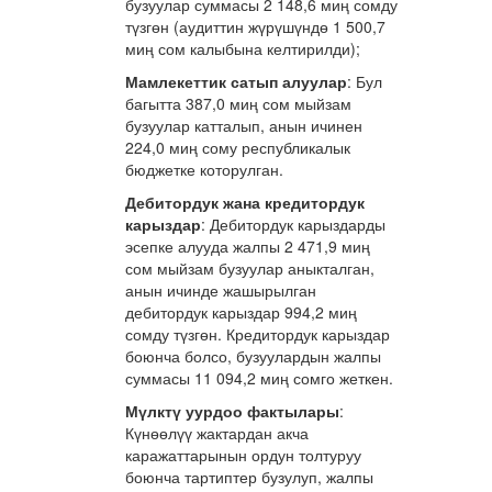
бузуулар суммасы 2 148,6 миң сомду
түзгөн (аудиттин жүрүшүндө 1 500,7
миң сом калыбына келтирилди);
Мамлекеттик сатып алуулар
: Бул
багытта 387,0 миң сом мыйзам
бузуулар катталып, анын ичинен
224,0 миң сому республикалык
бюджетке которулган.
Дебитордук жана кредитордук
карыздар
: Дебитордук карыздарды
эсепке алууда жалпы 2 471,9 миң
сом мыйзам бузуулар аныкталган,
анын ичинде жашырылган
дебитордук карыздар 994,2 миң
сомду түзгөн. Кредитордук карыздар
боюнча болсо, бузуулардын жалпы
суммасы 11 094,2 миң сомго жеткен.
Мүлктү уурдоо фактылары
:
Күнөөлүү жактардан акча
каражаттарынын ордун толтуруу
боюнча тартиптер бузулуп, жалпы