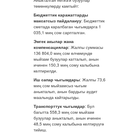
Аныкталган негизги бузуулар
төмөнкүлөрдү камтыйт:
Бюджеттик каражаттарды
максатсыз пайдалануу
: Бюджеттик
сметада каралбаган чыгымдарга 1
035,1 миң сом сарпталган.
Эмгек акылар жана
компенсациялар
: Жалпы суммасы
136 804,0 миң сом өлчөмүндө
мыйзам бузуулар катталып, анын
ичинен 150,3 миң сому калыбына
келтирилди.
Иш сапар чыгымдары
: Жалпы 73,6
миң сом мыйзамсыз чыгым
аныкталып, анын бардыгы аудит
маалында кайтарылды.
Транспорттук чыгымдар
: Бул
багытта 558,3 миң сом мыйзам
бузуулар аныкталып, анын ичинен
48,5 миң сому калыбына келтирүүгө
тийиш.