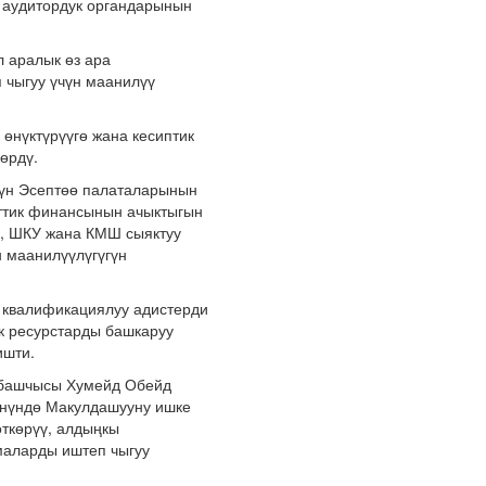
у аудитордук органдарынын
л аралык өз ара
 чыгуу үчүн маанилүү
өнүктүрүүгө жана кесиптик
өрдү.
нүн Эсептөө палаталарынын
еттик финансынын ачыктыгын
Б, ШКУ жана КМШ сыяктуу
 маанилүүлүгүгүн
а квалификациялуу адистерди
к ресурстарды башкаруу
ишти.
 башчысы Хумейд Обейд
өнүндө Макулдашууну ишке
ткөрүү, алдыңкы
маларды иштеп чыгуу