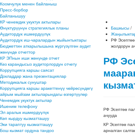
Коомчулук менен байланыш
Пресс-борбор
Байланышуу
КР ченемдик укуктук актылары
Өнүктүрүүнүн стратегиялык планы
Башкысы
/
Аудитордук ишмердүүлүк
Жаңылыкта
Аудитордук иш-чаралардын жыйынтыктары
РФ Эсептөө
Бюджеттин аткарылышына жүргүзүлгөн аудит
жолдорун а
жөнүндө отчеттор
РФ Эс
КР ЭПнын иши жөнүндө отчет
Көз карандысыз аудиторлордун отчету
маара
Коррупцияга каршы саясат
Докладдар жана презентациялар
кызма
Методикалык сунуштар
Коррупцияга каршы аракеттенүү чөйрөсүндөгү
айрым мыйзам актыларындагы өзгөртүүлөр
Ченемдик укуктук актылар
Ишеним телефону
РФ Эсептөө па
Эл аралык ишмердүүлүк
ачууда
Көп кырдуу кызматташуу
Эки тараптуу кызматташуу
КР Эсептөө па
Бош кызмат ордуна тандоо
арналган салта