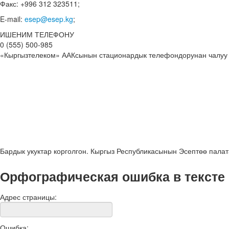
Факс: +996 312 323511;
E-mail:
esep@esep.kg
;
ИШЕНИМ ТЕЛЕФОНУ
0 (555) 500-985
«Кыргызтелеком» ААКсынын стационардык телефондорунан чалуу
Бардык укуктар корголгон. Кыргыз Республикасынын Эсептөө пала
Орфографическая ошибка в тексте
Адрес страницы:
Ошибка: