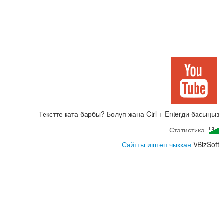
Текстте ката барбы? Бөлүп жана Ctrl + Enterди басыңыз
Статистика
Сайтты иштеп чыккан
VBizSoft