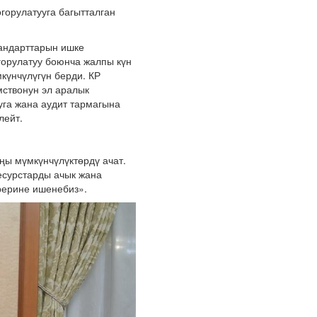
горулатууга багытталган
андарттарын ишке
горулатуу боюнча жалпы күн
күнчүлүгүн берди. КР
ствонун эл аралык
уга жана аудит тармагына
лейт.
ңы мүмкүнчүлүктөрдү ачат.
есурстарды ачык жана
рерине ишенебиз».