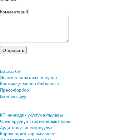
Комментарий:
Башкы бет
Эсептөө палатасы жөнүндө
Коомчулук менен байланыш
Пресс-борбор
Байланышуу
КР ченемдик укуктук актылары
Өнүктүрүүнүн стратегиялык планы
Аудитордук ишмердүүлүк
Коррупцияга каршы саясат
Эл аралык ишмердүүлүк