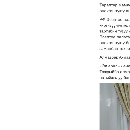
Тараптар мамле
өнөктөштүктү а
РФ Эсептөө пал
киргизүүнүн ке
тартибин түзүү
Эсептөө палата
өнөктөштүктү б
заманбап техно
Алмазбек Акмат
«Эл аралык өнө
Тажрыйба алма
натыйжалуу ба