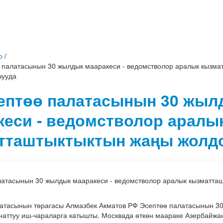
р
/
 палатасынын 30 жылдык мааракеси - ведомстволор аралык кызма
чууда
ептөө палатасынын 30 жыл
кеси - ведомстволор аралы
тташтыктыктын жаңы жолдо
латасынын 30 жылдык мааракеси - ведомстволор аралык кызматта
латасынын төрагасы Алмазбек Акматов РФ Эсептөө палатасынын 3
наттуу иш-чараларга катышты. Москвада өткөн маараке Азербайжан