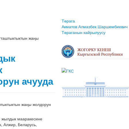
Төрага
Акматов Алмазбек Шаршембиевич
Төраганын кайрылуусу
тташтыктыктын жаңы
дык
к
рун ачууда
штыктыктын жаңы жолдорун
0 жылдык мааракесине
, Алжир, Беларусь,