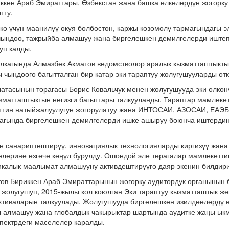
иккен Араб Эмираттары, Өзбекстан жана башка өлкөлөрдүн жогорк
тту.
лкө үчүн маанилүү окуя болбостон, каржы көзөмөлү тармагындагы э
чыңдоо, тажрыйба алмашуу жана биргелешкен демилгелерди иштеп
уп калды.
лкагында Алмазбек Акматов ведомстволор аралык кызматташтыкты 
чыңдоого багытталган бир катар эки тараптуу жолугушууларды өтк
атасынын төрагасы Борис Ковальчук менен жолугушууда эки өлкө
зматташтыктын негизги багыттары талкууланды. Тараптар мамлек
иттин натыйжалуулугун жогорулатуу жана ИНТОСАИ, АЗОСАИ, ЕАЭ
агында биргелешкен демилгелерди ишке ашыруу боюнча иштердин
н санариптештирүү, инновациялык технологияларды киргизүү жан
лерине өзгөчө көңүл бурулду. Ошондой эле төрагалар мамлекетти
икалык маалымат алмашууну активдештирүүгө даяр экенин билдир
тов Бириккен Араб Эмираттарынын жогорку аудитордук органынын
жолугушуп, 2015-жылы кол коюлган Эки тараптуу кызматташтык ж
тиваларын талкуулады. Жолугушууда биргелешкен изилдөөлөрдү ө
 алмашуу жана глобалдык чакырыктар шартында аудитке жаңы ык
спектрдеги маселелер каралды.