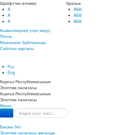
Шрифттин өлчөмү
Аралык
A
AБВ
A
AБВ
A
AБВ
Кызматкерлер үчүн кирүү
Почта
Маалымат байланышы
Сайттын картасы
Рус
Eng
Кыргыз Республикасынын
Эсептөө палатасы
Кыргыз Республикасынын
Эсептөө палатасы
Меню
Башкы бет
Эсептөө палатасы жөнүндө