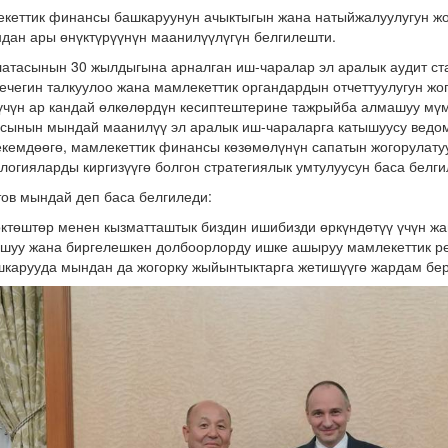
кеттик финансы башкаруунун ачыктыгын жана натыйжалуулугун жо
ндан ары өнүктүрүүнүн маанилүүлүгүн белгилешти.
атасынын 30 жылдыгына арналган иш-чаралар эл аралык аудит ст
лечегин талкуулоо жана мамлекеттик органдардын отчеттуулугун жо
 үчүн ар кандай өлкөлөрдүн кесиптештерине тажрыйба алмашуу мүм
сынын мындай маанилүү эл аралык иш-чараларга катышуусу ведом
екемдөөгө, мамлекеттик финансы көзөмөлүнүн сапатын жогорулату
логияларды киргизүүгө болгон стратегиялык умтулуусун баса белги
ов мындай деп баса белгиледи:
ктөштөр менен кызматташтык биздин ишибизди өркүндөтүү үчүн жа
шуу жана биргелешкен долбоорлорду ишке ашыруу мамлекеттик р
шкарууда мындан да жогорку жыйынтыктарга жетишүүгө жардам бе