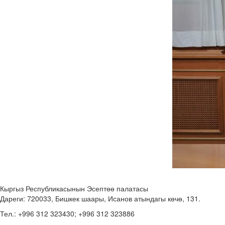
Кыргыз Республикасынын Эсептөө палатасы
Дареги: 720033, Бишкек шаары, Исанов атындагы көчө, 131.
Тел.: +996 312 323430; +996 312 323886