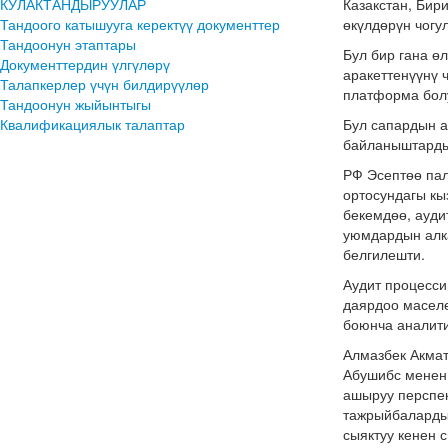
КУЛАКТАНДЫРУУЛАР
Казакстан, Бир
Тандоого катышууга керектүү документтер
өкүлдөрүн чогул
Тандоонун этаптары
Бул бир гана ө
Документтердин үлгүлөрү
аракеттенүүнү 
Талапкерлер үчүн билдирүүлөр
платформа бол
Тандоонун жыйынтыгы
Квалификациялык талаптар
Бул сапардын а
байланыштарды 
РФ Эсептөө пал
ортосундагы кы
бекемдөө, ауд
уюмдардын алк
белгилешти.
Аудит процесси
даярдоо маселе
боюнча аналит
Алмазбек Акма
Абушибс менен 
ашыруу перспек
тажрыйбаларды
сыяктуу кенен 