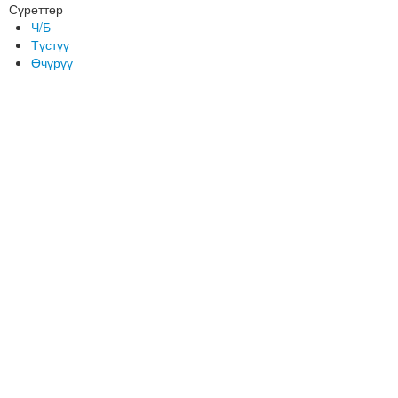
Сүрөттөр
Ч/Б
Түстүү
Өчүрүү