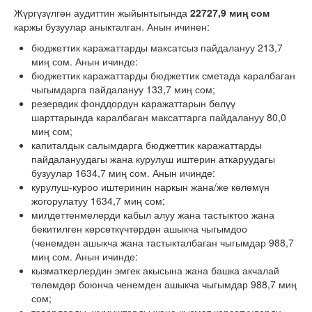
Жүргүзүлгөн аудиттин жыйынтыгында
22727,9
миң сом
каржы бузуулар аныкталган.
Анын ичинен:
бюджеттик каражаттарды максатсыз пайдалануу 213,7
миң сом. Анын ичинде:
бюджеттик каражаттарды бюджеттик сметада каралбаган
чыгымдарга пайдалануу 133,7 миң сом;
резервдик фонддордун каражаттарын бөлүү
шарттарында каралбаган максаттарга пайдалануу 80,0
миң сом;
капиталдык салымдарга бюджеттик каражаттарды
пайдалануудагы жана курулуш иштерин аткаруудагы
бузуулар 1634,7 миң сом. Анын ичинде:
курулуш-куроо иштеринин наркын жана/же көлөмүн
жогорулатуу 1634,7 миң сом;
милдеттенмелерди кабыл алуу жана тастыктоо жана
бекитилген көрсөткүчтөрдөн ашыкча чыгымдоо
(ченемден ашыкча жана тастыкталбаган чыгымдар 988,7
миң сом. Анын ичинде:
кызматкерлердин эмгек акысына жана башка акчалай
төлөмдөр боюнча ченемден ашыкча чыгымдар 988,7 миң
сом;