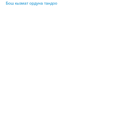
Бош кызмат ордуна тандоо