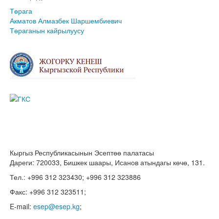
Төрага
Акматов Алмазбек Шаршембиевич
Төраганын кайрылуусу
Кыргыз Республикасынын Эсептөө палатасы
Дареги: 720033, Бишкек шаары, Исанов атындагы көчө, 131.
Тел.: +996 312 323430; +996 312 323886
Факс: +996 312 323511;
E-mail:
esep@esep.kg
;