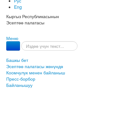
Рус
Eng
Кыргыз Республикасынын
Эсептөө палатасы
Меню
Башкы бет
Эсептөө палатасы жөнүндө
Коомчулук менен байланыш
Пресс-борбор
Байланышуу