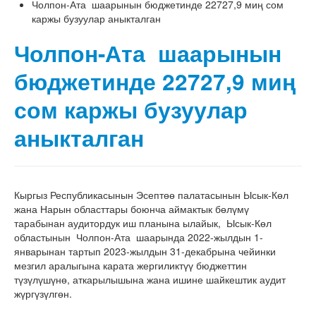
Чолпон-Ата шаарынын бюджетинде 22727,9 миң сом
каржы бузуулар аныкталган
Чолпон-Ата шаарынын
бюджетинде 22727,9 миң
сом каржы бузуулар
аныкталган
Кыргыз Республикасынын Эсептөө палатасынын Ысык-Көл
жана Нарын областтары боюнча аймактык бөлүмү
тарабынан аудитордук иш планына ылайык, Ысык-Көл
областынын Чолпон-Ата шаарында 2022-жылдын 1-
январынан тартып 2023-жылдын 31-декабрына чейинки
мезгил аралыгына карата жергиликтүү бюджеттин
түзүлүшүнө, аткарылышына жана ишине шайкештик аудит
жүргүзүлгөн.