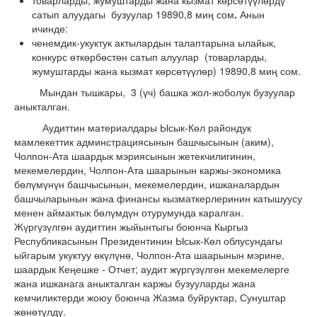
товарларды, жумуштарды жана кызмат көрсөтүүлөрдү
сатып алуудагы бузуулар 19890,8 миң сом
.
Анын
ичинде:
ченемдик-укуктук актылардын талаптарына ылайык,
конкурс өткөрбөстөн сатып алуулар (товарларды,
жумуштарды жана кызмат көрсөтүүлөр)
19890,8 миң сом.
Мындан тышкары, 3 (үч) башка жол-жоболук бузуулар
аныкталган.
Аудиттин материалдары Ысык-Көл райондук
мамлекеттик админстрациясынын башчысынын (аким),
Чолпон-Ата шаардык мэриясынын жетекчилигинин,
мекемелердин, Чолпон-Ата шаарынын каржы-экономика
бөлүмүнүн башчысынын, мекемелердин, ишканалардын
башчыларынын жана финансы кызматкерлеринин катышуусу
менен аймактык бөлүмдүн отурумунда каралган.
Жүргүзүлгөн аудиттин жыйынтыгы боюнча Кыргыз
Республикасынын Президентинин Ысык-Көл облусундагы
ыйгарым укуктуу өкүлүнө, Чолпон-Ата шаарынын мэрине,
шаардык Кеңешке - Отчет; аудит жүргүзүлгөн мекемелерге
жана ишканага аныкталган каржы бузууларды жана
кемчиликтерди жоюу боюнча Жазма буйруктар, Сунуштар
жөнөтүлдү.