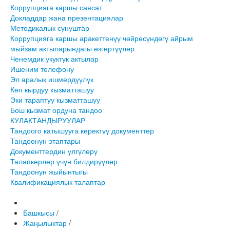
Коррупцияга каршы саясат
Докладдар жана презентациялар
Методикалык сунуштар
Коррупцияга каршы аракеттенүү чөйрөсүндөгү айрым
мыйзам актыларындагы өзгөртүүлөр
Ченемдик укуктук актылар
Ишеним телефону
Эл аралык ишмердүүлүк
Көп кырдуу кызматташуу
Эки тараптуу кызматташуу
Бош кызмат ордуна тандоо
КУЛАКТАНДЫРУУЛАР
Тандоого катышууга керектүү документтер
Тандоонун этаптары
Документтердин үлгүлөрү
Талапкерлер үчүн билдирүүлөр
Тандоонун жыйынтыгы
Квалификациялык талаптар
Башкысы
/
Жаңылыктар
/