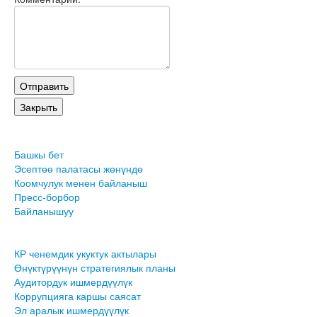
Башкы бет
Эсептөө палатасы жөнүндө
Коомчулук менен байланыш
Пресс-борбор
Байланышуу
КР ченемдик укуктук актылары
Өнүктүрүүнүн стратегиялык планы
Аудитордук ишмердүүлүк
Коррупцияга каршы саясат
Эл аралык ишмердүүлүк