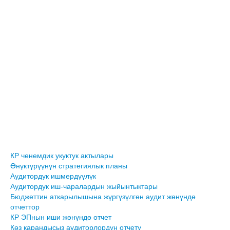
КР ченемдик укуктук актылары
Өнүктүрүүнүн стратегиялык планы
Аудитордук ишмердүүлүк
Аудитордук иш-чаралардын жыйынтыктары
Бюджеттин аткарылышына жүргүзүлгөн аудит жөнүндө
отчеттор
КР ЭПнын иши жөнүндө отчет
Көз карандысыз аудиторлордун отчету