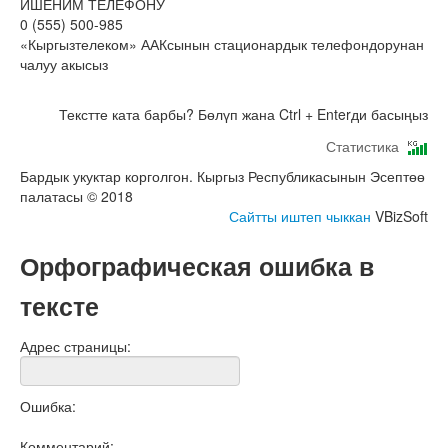
ИШЕНИМ ТЕЛЕФОНУ
0 (555) 500-985
«Кыргызтелеком» ААКсынын стационардык телефондорунан
чалуу акысыз
Текстте ката барбы? Бөлүп жана Ctrl + Enterди басыңыз
Статистика
Бардык укуктар корголгон. Кыргыз Республикасынын Эсептөө
палатасы © 2018
Сайтты иштеп чыккан
VBizSoft
Орфографическая ошибка в
тексте
Адрес страницы:
Ошибка:
Комментарий: