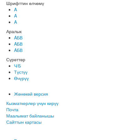
Шрифттин өлчөмү
A
A
A
Аралык
AБВ
AБВ
AБВ
Сүрөттөр
Ч/Б
Түстүү
Өчүрүү
Жөнөкөй версия
Кызматкерлер үчүн кирүү
Почта
Маалымат байланышы
Сайттын картасы