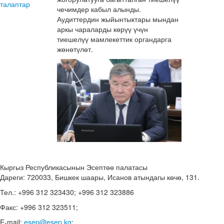
талаптар
чечимдер кабыл алынды.
Аудиттердин жыйынтыктары мындан
аркы чараларды көрүү үчүн
тиешелүү мамлекеттик органдарга
жөнөтүлөт.
Кыргыз Республикасынын Эсептөө палатасы
Дареги: 720033, Бишкек шаары, Исанов атындагы көчө, 131.
Тел.: +996 312 323430; +996 312 323886
Факс: +996 312 323511;
E-mail:
esep@esep.kg
;