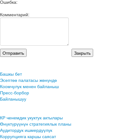
Ошибка:
Комментарий:
Башкы бет
Эсептөө палатасы жөнүндө
Коомчулук менен байланыш
Пресс-борбор
Байланышуу
КР ченемдик укуктук актылары
Өнүктүрүүнүн стратегиялык планы
Аудитордук ишмердүүлүк
Коррупцияга каршы саясат