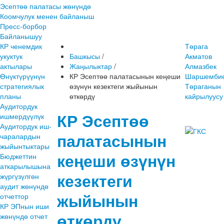
Эсептөө палатасы жөнүндө
Коомчулук менен байланыш
Пресс-борбор
Байланышуу
КР ченемдик
Төрага
укуктук
Башкысы
/
Акматов
актылары
Жаңылыктар
/
Алмазбек
Өнүктүрүүнүн
КР Эсептөө палатасынын кеңеши
Шаршембие
стратегиялык
өзүнүн кезектеги жыйынын
Төраганын
планы
өткөрдү
кайрылуусу
Аудитордук
КР Эсептөө
ишмердүүлүк
Аудитордук иш-
палатасынын
чаралардын
жыйынтыктары
кеңеши өзүнүн
Бюджеттин
аткарылышына
кезектеги
жүргүзүлгөн
аудит жөнүндө
жыйынын
отчеттор
КР ЭПнын иши
өткөрдү
жөнүндө отчет