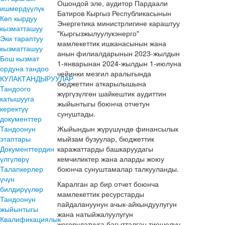
Ошондой эле, аудитор Пардаали
ишмердүүлүк
Батиров Кыргыз Республикасынын
Көп кырдуу
Энергетика министрлигине караштуу
кызматташуу
"Кыргызжылуулукэнерго"
Эки тараптуу
мамлекеттик ишканасынын жана
кызматташуу
анын филиалдарынын 2023-жылдын
Бош кызмат
1-январынан 2024-жылдын 1-июлуна
ордуна тандоо
чейинки мезгил аралыгында
КУЛАКТАНДЫРУУЛАР
бюджеттин аткарылышына
Тандоого
жүргүзүлгөн шайкештик аудиттин
катышууга
жыйынтыгы боюнча отчетун
керектүү
сунуштады.
документтер
Тандоонун
Жыйындын жүрүшүндө финансылык
этаптары
мыйзам бузуулар, бюджеттик
Документтердин
каражаттарды башкаруудагы
үлгүлөрү
кемчиликтер жана аларды жоюу
Талапкерлер
боюнча сунуштамалар талкууланды.
үчүн
Каралган ар бир отчет боюнча
билдирүүлөр
мамлекеттик ресурстарды
Тандоонун
пайдалануунун ачык-айкындуулугун
жыйынтыгы
жана натыйжалуулугун
Квалификациялык
жогорулатууга багытталган тиешелүү