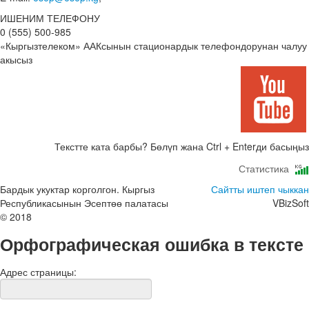
ИШЕНИМ ТЕЛЕФОНУ
0 (555) 500-985
«Кыргызтелеком» ААКсынын стационардык телефондорунан чалуу
акысыз
Текстте ката барбы? Бөлүп жана Ctrl + Enterди басыңыз
Статистика
Бардык укуктар корголгон. Кыргыз
Сайтты иштеп чыккан
Республикасынын Эсептөө палатасы
VBizSoft
© 2018
Орфографическая ошибка в тексте
Адрес страницы: