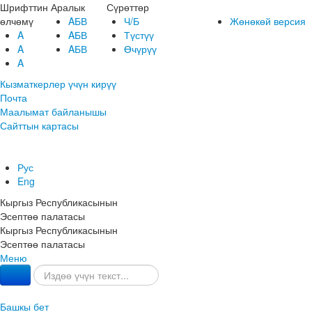
Шрифттин
Аралык
Сүрөттөр
өлчөмү
AБВ
Ч/Б
Жөнөкөй версия
A
AБВ
Түстүү
A
AБВ
Өчүрүү
A
Кызматкерлер үчүн кирүү
Почта
Маалымат байланышы
Сайттын картасы
Рус
Eng
Кыргыз Республикасынын
Эсептөө палатасы
Кыргыз Республикасынын
Эсептөө палатасы
Меню
Башкы бет