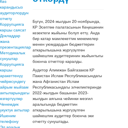
Көз
карандысыз
аудиторлордун
отчету
Бүгүн, 2024-жылдын 20-ноябрында,
Коррупцияга
КР Эсептөө палатасынын Кеңешинин
каршы саясат
кезектеги жыйыны болуп өттү. Анда
Докладдар
бир катар мамлекеттик мекемелер
жана
менен уюмдардын бюджеттерин
презентациялар
аткарылышына жүргүзүлгөн
Методикалык
шайкештик аудиттеринин жыйынтыгы
сунуштар
боюнча отчеттор каралды.
Коррупцияга
каршы
Аудитор Алимжан Байгазаков КР
аракеттенүү
Пакистан Ислам Республикасындагы
чөйрөсүндөгү
жана Афганистан Ислам
айрым мыйзам
Республикасындагы элчиликтеринде
актыларындагы
2022-жылдын башынан 2023-
өзгөртүүлөр
жылдын аягына чейинки мезгил
Ченемдик
аралыгында бюджеттин
укуктук актылар
аткарылышына жүргүзүлгөн
Ишеним
шайкештик аудиттер боюнча эки
телефону
отчетту сунуштады.
Эл аралык