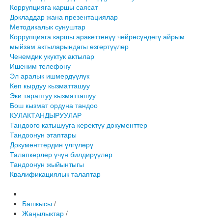
Коррупцияга каршы саясат
Докладдар жана презентациялар
Методикалык сунуштар
Коррупцияга каршы аракеттенүү чөйрөсүндөгү айрым
мыйзам актыларындагы өзгөртүүлөр
Ченемдик укуктук актылар
Ишеним телефону
Эл аралык ишмердүүлүк
Көп кырдуу кызматташуу
Эки тараптуу кызматташуу
Бош кызмат ордуна тандоо
КУЛАКТАНДЫРУУЛАР
Тандоого катышууга керектүү документтер
Тандоонун этаптары
Документтердин үлгүлөрү
Талапкерлер үчүн билдирүүлөр
Тандоонун жыйынтыгы
Квалификациялык талаптар
Башкысы
/
Жаңылыктар
/