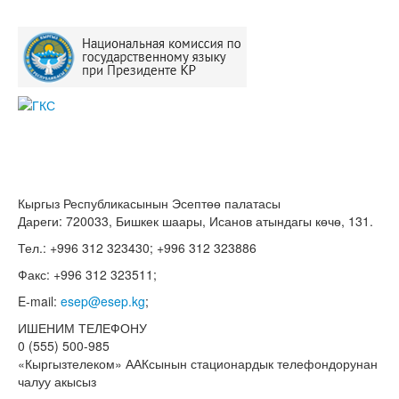
Кыргыз Республикасынын Эсептөө палатасы
Дареги: 720033, Бишкек шаары, Исанов атындагы көчө, 131.
Тел.: +996 312 323430; +996 312 323886
Факс: +996 312 323511;
E-mail:
esep@esep.kg
;
ИШЕНИМ ТЕЛЕФОНУ
0 (555) 500-985
«Кыргызтелеком» ААКсынын стационардык телефондорунан
чалуу акысыз