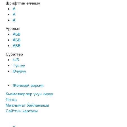
Шрифттин өлчөмү
A
A
A
Аралык
AБВ
AБВ
AБВ
Сүрөттөр
Ч/Б
Түстүү
Өчүрүү
Жөнөкөй версия
Кызматкерлер үчүн кирүү
Почта
Маалымат байланышы
Сайттын картасы