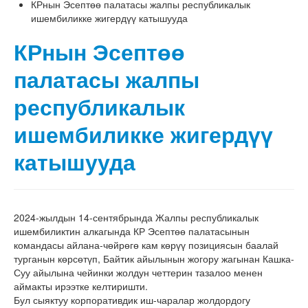
КРнын Эсептөө палатасы жалпы республикалык
ишембиликке жигердүү катышууда
КРнын Эсептөө
палатасы жалпы
республикалык
ишембиликке жигердүү
катышууда
2024-жылдын 14-сентябрында Жалпы республикалык
ишембиликтин алкагында КР Эсептөө палатасынын
командасы айлана-чөйрөгө кам көрүү позициясын баалай
турганын көрсөтүп, Байтик айылынын жогору жагынан Кашка-
Суу айылына чейинки жолдун четтерин тазалоо менен
аймакты ирээтке келтиришти.
Бул сыяктуу корпоративдик иш-чаралар жолдордогу