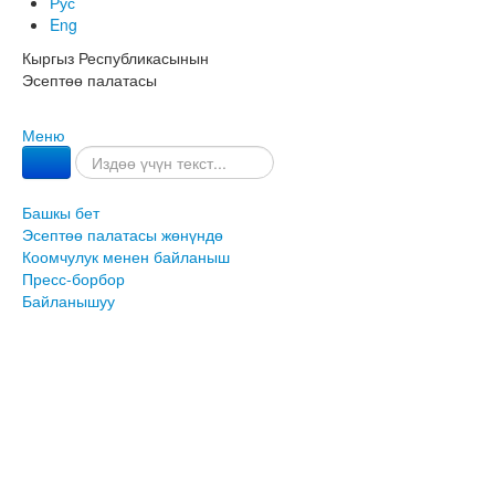
Рус
Eng
Кыргыз Республикасынын
Эсептөө палатасы
Меню
Башкы бет
Эсептөө палатасы жөнүндө
Коомчулук менен байланыш
Пресс-борбор
Байланышуу