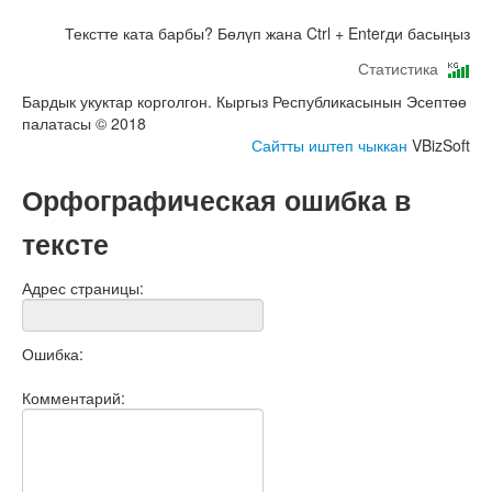
Текстте ката барбы? Бөлүп жана Ctrl + Enterди басыңыз
Статистика
Бардык укуктар корголгон. Кыргыз Республикасынын Эсептөө
палатасы © 2018
Сайтты иштеп чыккан
VBizSoft
Орфографическая ошибка в
тексте
Адрес страницы:
Ошибка:
Комментарий: