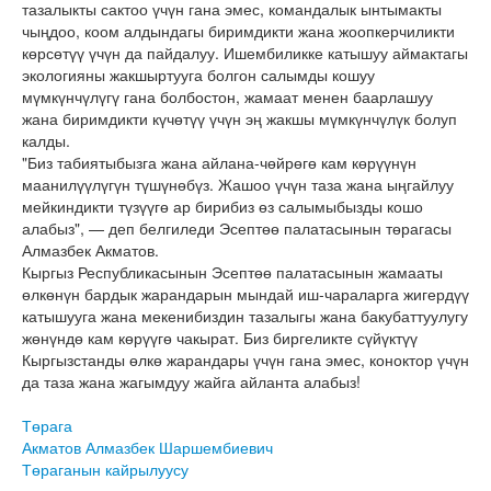
тазалыкты сактоо үчүн гана эмес, командалык ынтымакты
чыңдоо, коом алдындагы биримдикти жана жоопкерчиликти
көрсөтүү үчүн да пайдалуу. Ишембиликке катышуу аймактагы
экологияны жакшыртууга болгон салымды кошуу
мүмкүнчүлүгү гана болбостон, жамаат менен баарлашуу
жана биримдикти күчөтүү үчүн эң жакшы мүмкүнчүлүк болуп
калды.
"Биз табиятыбызга жана айлана-чөйрөгө кам көрүүнүн
маанилүүлүгүн түшүнөбүз. Жашоо үчүн таза жана ыңгайлуу
мейкиндикти түзүүгө ар бирибиз өз салымыбызды кошо
алабыз", — деп белгиледи Эсептөө палатасынын төрагасы
Алмазбек Акматов.
Кыргыз Республикасынын Эсептөө палатасынын жамааты
өлкөнүн бардык жарандарын мындай иш-чараларга жигердүү
катышууга жана мекенибиздин тазалыгы жана бакубаттуулугу
жөнүндө кам көрүүгө чакырат. Биз биргеликте сүйүктүү
Кыргызстанды өлкө жарандары үчүн гана эмес, коноктор үчүн
да таза жана жагымдуу жайга айланта алабыз!
Төрага
Акматов Алмазбек Шаршембиевич
Төраганын кайрылуусу