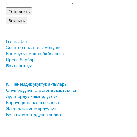
Башкы бет
Эсептөө палатасы жөнүндө
Коомчулук менен байланыш
Пресс-борбор
Байланышуу
КР ченемдик укуктук актылары
Өнүктүрүүнүн стратегиялык планы
Аудитордук ишмердүүлүк
Коррупцияга каршы саясат
Эл аралык ишмердүүлүк
Бош кызмат ордуна тандоо