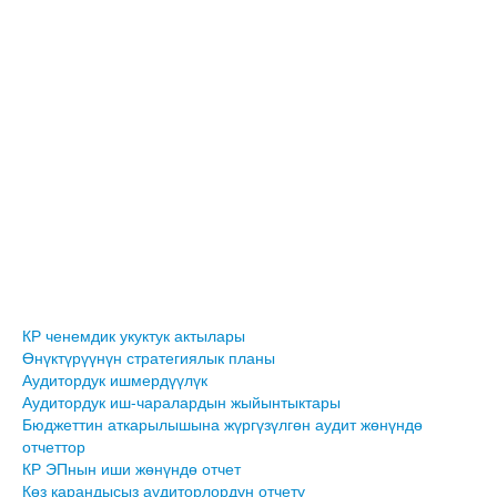
КР ченемдик укуктук актылары
Өнүктүрүүнүн стратегиялык планы
Аудитордук ишмердүүлүк
Аудитордук иш-чаралардын жыйынтыктары
Бюджеттин аткарылышына жүргүзүлгөн аудит жөнүндө
отчеттор
КР ЭПнын иши жөнүндө отчет
Көз карандысыз аудиторлордун отчету