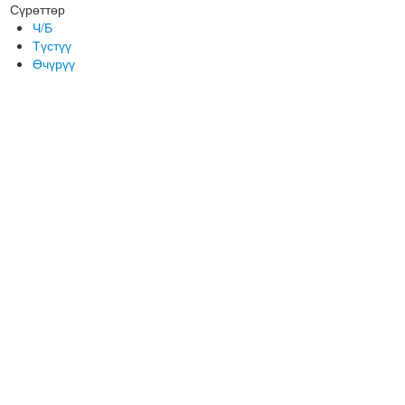
Сүрөттөр
Ч/Б
Түстүү
Өчүрүү