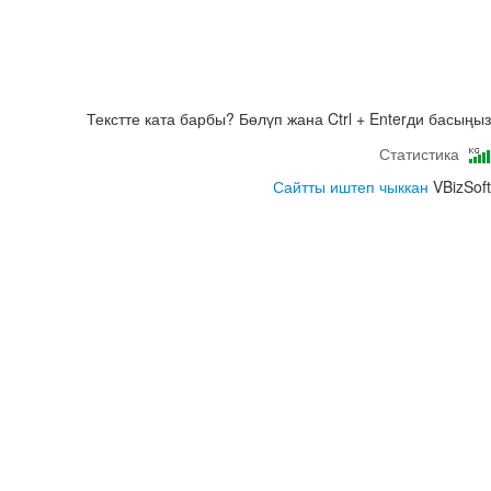
Текстте ката барбы? Бөлүп жана Ctrl + Enterди басыңыз
Статистика
Сайтты иштеп чыккан
VBizSoft