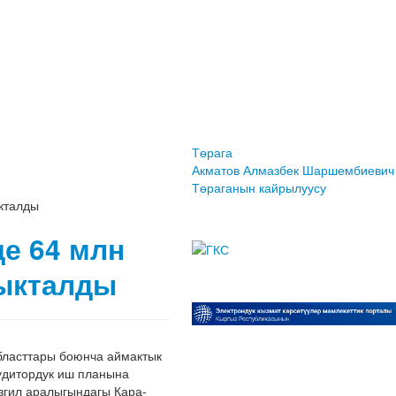
Төрага
Акматов Алмазбек Шаршембиевич
Төраганын кайрылуусу
кталды
е 64 млн
ныкталды
бласттары боюнча аймактык
удитордук иш планына
згил аралыгындагы Кара-