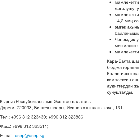
мамлекетти
жоголушу, 
мамлекетти
14,2 миң со
эмгек акын
байланышка
Ченемдик-у
мезгилдин 
мамлекетти
Кара-Балта ша
бюджеттеринин
Коллегиясында
комплексин аны
аудиттердин ж
сунушталды.
Кыргыз Республикасынын Эсептөө палатасы
Дареги: 720033, Бишкек шаары, Исанов атындагы көчө, 131.
Тел.: +996 312 323430; +996 312 323886
Факс: +996 312 323511;
E-mail:
esep@esep.kg
;