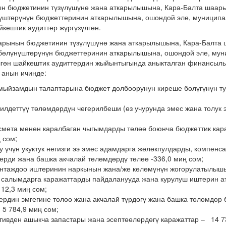
н бюджетинин түзүлүшүнө жана аткарылышына, Кара-Балта шаар
нүштөрүнүн бюджеттеринин аткарылышына, ошондой эле, муницип
йкештик аудиттер жүргүзүлгөн.
арынын бюджетинин түзүлүшүнө жана аткарылышына, Кара-Балта
 бөлүнүштөрүнүн бюджеттеринин аткарылышына, ошондой эле, му
лгөн шайкештик аудиттердин жыйынтыгында аныкталган финансылык
анын ичинде:
мыйзамдын талаптарына бюджет долбоорунун киреше бөлүгүнүн ту
илдеттүү төлөмдөрдүн чегерилбеши (өз учурунда эмес жана толук 
смета менен каралбаган чыгымдарды төлөө боюнча бюджеттик кар
 сом;
у үчүн укуктук негизги ээ эмес адамдарга жөлөкпулдарды, компенс
ерди жана башка акчалай төлөмдөрдү төлөө -336,0 миң сом;
нтаждоо иштеринин наркынын жана/же көлөмүнүн жогорулатылышы 
 салымдарга каражаттарды пайдаланууда жана курулуш иштерин а
112,3 миң сом;
ердин эмгегине төлөө жана акчалай түрдөгү жана башка төлөмдөр
 5 784,9 миң сом;
ивден ашыкча запастары жана эсептөөлөрдөгү каражаттар – 14 73