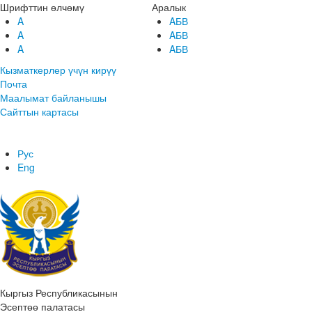
Шрифттин өлчөмү
Аралык
A
AБВ
A
AБВ
A
AБВ
Кызматкерлер үчүн кирүү
Почта
Маалымат байланышы
Сайттын картасы
Рус
Eng
Кыргыз Республикасынын
Эсептөө палатасы