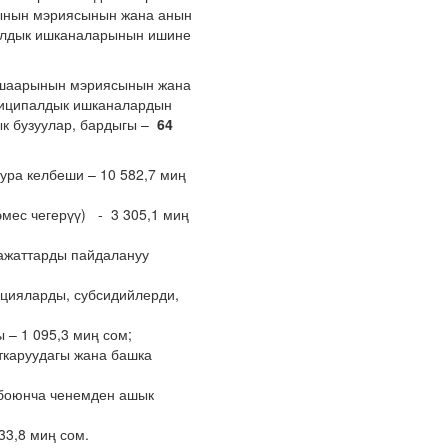
ынын мэриясынын жана анын
алдык ишканаларынын ишине
 шаарынын мэриясынын жана
ниципалдык ишканалардын
 бузуулар, бардыгы –
64
ура келбеши – 10 582,7 миң
эмес чегерүү) - 3 305,1 миң
ажаттарды пайдалануу
ацияларды, субсидийлерди,
– 1 095,3 миң сом;
ткаруудагы жана башка
 боюнча ченемден ашык
3,8 миң сом.