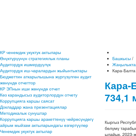
КР ченемдик укуктук актылары
Өнүктүрүүнүн стратегиялык планы
Башкысы
/
Аудитордук ишмердүүлүк
Жаңылыкта
Аудитордук иш-чаралардын жыйынтыктары
Кара-Балта
Бюджеттин аткарылышына жүргүзүлгөн аудит
Кара-
жөнүндө отчеттор
КР ЭПнын иши жөнүндө отчет
734,1
Көз карандысыз аудиторлордун отчету
Коррупцияга каршы саясат
Докладдар жана презентациялар
Методикалык сунуштар
Коррупцияга каршы аракеттенүү чөйрөсүндөгү
Кыргыз Респуб
айрым мыйзам актыларындагы өзгөртүүлөр
бөлүмү тарабы
Ченемдик укуктук актылар
ылайык, 2023-