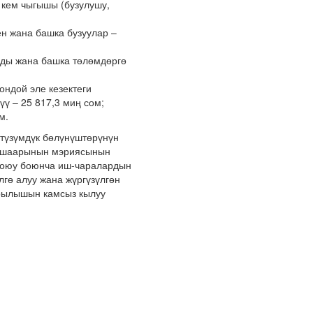
 кем чыгышы (бузулушу,
ен жана башка бузуулар –
рды жана башка төлөмдөргө
ондой эле кезектеги
ү – 25 817,3 миң сом;
м.
түзүмдүк бөлүнүштөрүнүн
а шаарынын мэриясынын
жоюу боюнча иш-чаралардын
гө алуу жана жүргүзүлгөн
рылышын камсыз кылуу