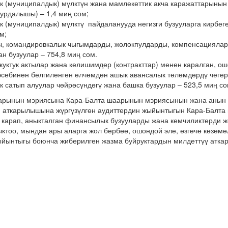
к (муниципалдык) мүлктүн жана мамлекеттик акча каражаттарынын
уурдалышы) – 1,4 миң сом;
к (муниципалдык) мүлктү пайдаланууда негизги бузууларга кирбег
м;
ы, командировкалык чыгымдарды, жөлөкпулдарды, компенсацияла
н бузуулар – 754,8 миң сом.
куктук актылар жана келишимдер (контракттар) менен каралган, ош
эсебинен белгиленген өлчөмдөн ашык авансалык төлөмдөрдү чегерү
к сатып алуулар чөйрөсүндөгү жана башка бузуулар – 523,5 миң со
арынын мэриясына Кара-Балта шаарынын мэриясынын жана анын 
 аткарылышына жүргүзүлгөн аудиттердин жыйынтыгын Кара-Балт
 карап, аныкталган финансылык бузууларды жана кемчиликтерди 
ктоо, мындан ары аларга жол бербөө, ошондой эле, өзгөчө көзөмөл
ыйынтыгы боюнча жиберилген жазма буйруктардын милдеттүү атка