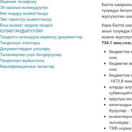
Ишеним телефону
Балта шаарыны
Эл аралык ишмердүүлүк
түзүмдүк бөлү
Көп кырдуу кызматташуу
жүргүзүлгөн ша
Эки тараптуу кызматташуу
Бош кызмат ордуна тандоо
Кара-Балта ша
КУЛАКТАНДЫРУУЛАР
анын түзүмдүк
Тандоого катышууга керектүү документтер
ишине жүргүзү
Тандоонун этаптары
734,1 миң сом,
Документтердин үлгүлөрү
бюджеттик 
Талапкерлер үчүн билдирүүлөр
сом;
Тандоонун жыйынтыгы
бюджетке м
Квалификациялык талаптар
сом;
бюджеттик 
-1672,8 миң
аларды алу
субвенцийл
курулуш-мо
капиталдык
бузуулар - 
кызматкерл
чыгымдар -
ТМБ нормат