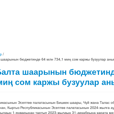
р
/
 шаарынын бюджетинде 64 млн 734,1 миң сом каржы бузуулар аны
Балта шаарынын бюджетинд
 миң сом каржы бузуулар а
ликасынын Эсептөө палатасынын Бишкек шаары, Чүй жана Талас о
нан, Кыргыз Республикасынын Эсептөө палатасынын 2024-жылга а
жылдын 1-январынан тартып 2023-жылдын 31-декабрына карата ме