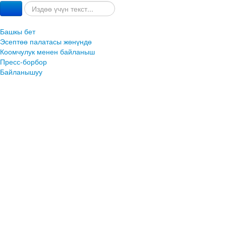
Башкы бет
Эсептөө палатасы жөнүндө
Коомчулук менен байланыш
Пресс-борбор
Байланышуу