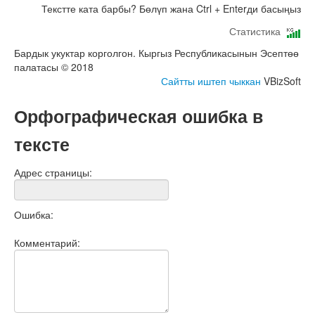
Текстте ката барбы? Бөлүп жана Ctrl + Enterди басыңыз
Статистика
Бардык укуктар корголгон. Кыргыз Республикасынын Эсептөө
палатасы © 2018
Сайтты иштеп чыккан
VBizSoft
Орфографическая ошибка в
тексте
Адрес страницы:
Ошибка:
Комментарий: