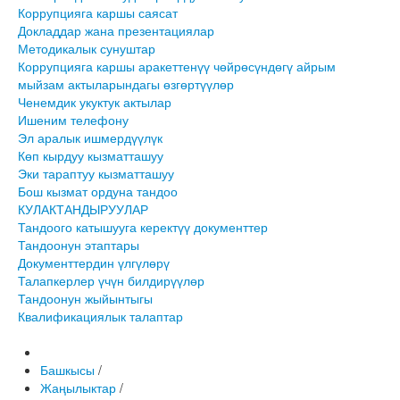
Коррупцияга каршы саясат
Докладдар жана презентациялар
Методикалык сунуштар
Коррупцияга каршы аракеттенүү чөйрөсүндөгү айрым
мыйзам актыларындагы өзгөртүүлөр
Ченемдик укуктук актылар
Ишеним телефону
Эл аралык ишмердүүлүк
Көп кырдуу кызматташуу
Эки тараптуу кызматташуу
Бош кызмат ордуна тандоо
КУЛАКТАНДЫРУУЛАР
Тандоого катышууга керектүү документтер
Тандоонун этаптары
Документтердин үлгүлөрү
Талапкерлер үчүн билдирүүлөр
Тандоонун жыйынтыгы
Квалификациялык талаптар
Башкысы
/
Жаңылыктар
/