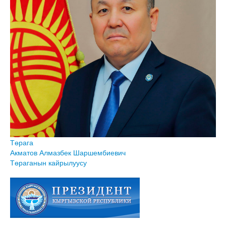
Төрага
Акматов Алмазбек Шаршембиевич
Төраганын кайрылуусу