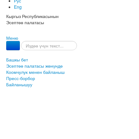
Рус
Eng
Кыргыз Республикасынын
Эсептөө палатасы
Меню
Башкы бет
Эсептөө палатасы жөнүндө
Коомчулук менен байланыш
Пресс-борбор
Байланышуу