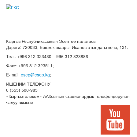
Кыргыз Республикасынын Эсептөө палатасы
Дареги: 720033, Бишкек шаары, Исанов атындагы көчө, 131.
Тел.: +996 312 323430; +996 312 323886
Факс: +996 312 323511;
E-mail:
esep@esep.kg
;
ИШЕНИМ ТЕЛЕФОНУ
0 (555) 500-985
«Кыргызтелеком» ААКсынын стационардык телефондорунан
чалуу акысыз