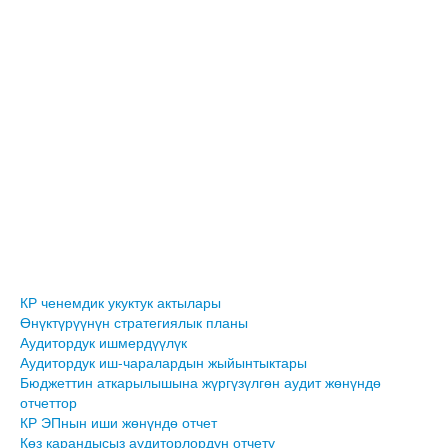
КР ченемдик укуктук актылары
Өнүктүрүүнүн стратегиялык планы
Аудитордук ишмердүүлүк
Аудитордук иш-чаралардын жыйынтыктары
Бюджеттин аткарылышына жүргүзүлгөн аудит жөнүндө
отчеттор
КР ЭПнын иши жөнүндө отчет
Көз карандысыз аудиторлордун отчету