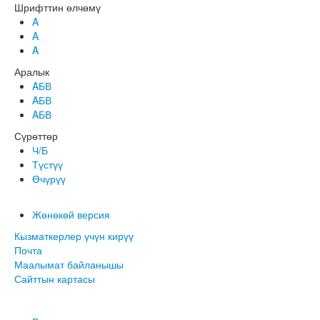
Шрифттин өлчөмү
A
A
A
Аралык
AБВ
AБВ
AБВ
Сүрөттөр
Ч/Б
Түстүү
Өчүрүү
Жөнөкөй версия
Кызматкерлер үчүн кирүү
Почта
Маалымат байланышы
Сайттын картасы