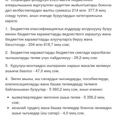
аткарылышына жүргүзүлгөн аудиттин жыйынтыктары боюнча
дал келбестиктердин жалпы суммасы 214 млн 377,9 миң
сомду түзгөн, анын ичинде бузуулардын категориясына
карата:
1. Бюджеттик классификациялык коддорду колдонууну бузуу
менен бюджеттик каражаттарды ведомствого караштуу жана
бюджеттик каражаттарды алуучуларга берүү жана
багыттоодо - 204 млн 618,7 миң сом;
2. Бюджеттик каражаттарды бюджеттик сметада каралбаган
чыгашаларды төлөө үчүн пайдалануу - 29,2 миң сом.
3. Курулуш-монтаждоо иштеринин наркын жана/же көлөмүн
ашыкча баалоо - 47,0 миң сом.
4. Эмгек акыны, иш сапардык чыгымдарды, пособиелерди,
компенсацияларды жана башка төлөмдөрдү төлөөгө
байланышкан бузуулар - 5 360,2 миң сом, анын ичинен:
кызматкерлердин эмгегине ашык төлөө - 5 356,2 миң
сом;
акчалай түрдөгү жана башка төлөмдөр боюнча ченемден
ашык чыгымдар (иш сапар) - 4,0 миң сом.