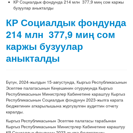
КР Социалдык фондунда 214 млн 377,9 миң сом каржы
бузуулар аныкталды
КР Социалдык фондунда
214 млн 377,9 миң сом
каржы бузуулар
аныкталды
Бүгүн, 2024-жылдын 15-августунда, Кыргыз Республикасынын
Эсептөө палатасынын Кеңешинин отурумунда Кыргыз
Республикасынын Министрлер Кабинетине караштуу Кыргыз
Республикасынын Социалдык фондунун 2023-жылга карата
бюджетинин аткарылышына жүргүзүлгөн аудиттин отчету
каралды.
Кыргыз Республикасынын Эсептөө палатасы тарабынан
Кыргыз Республикасынын Министрлер Кабинетине караштуу
КР Социалдык фондунун 2023-жылга бюджетинин