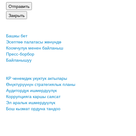
Башкы бет
Эсептөө палатасы жөнүндө
Коомчулук менен байланыш
Пресс-борбор
Байланышуу
КР ченемдик укуктук актылары
Өнүктүрүүнүн стратегиялык планы
Аудитордук ишмердүүлүк
Коррупцияга каршы саясат
Эл аралык ишмердүүлүк
Бош кызмат ордуна тандоо