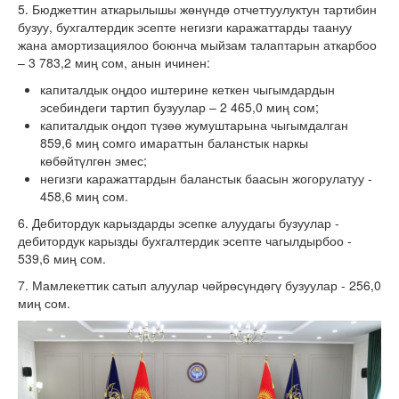
5. Бюджеттин аткарылышы жөнүндө отчеттуулуктун тартибин
бузуу, бухгалтердик эсепте негизги каражаттарды таануу
жана амортизациялоо боюнча мыйзам талаптарын аткарбоо
– 3 783,2 миң сом, анын ичинен:
капиталдык оңдоо иштерине кеткен чыгымдардын
эсебиндеги тартип бузуулар – 2 465,0 миң сом;
капиталдык оңдоп түзөө жумуштарына чыгымдалган
859,6 миң сомго имараттын баланстык наркы
көбөйтүлгөн эмес;
негизги каражаттардын баланстык баасын жогорулатуу -
458,6 миң сом.
6. Дебитордук карыздарды эсепке алуудагы бузуулар -
дебитордук карызды бухгалтердик эсепте чагылдырбоо -
539,6 миң сом.
7. Мамлекеттик сатып алуулар чөйрөсүндөгү бузуулар - 256,0
миң сом.