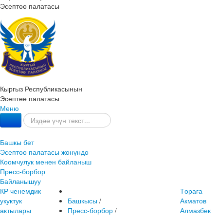
Эсептөө палатасы
Кыргыз Республикасынын
Эсептөө палатасы
Меню
Башкы бет
Эсептөө палатасы жөнүндө
Коомчулук менен байланыш
Пресс-борбор
Байланышуу
КР ченемдик
Төрага
укуктук
Башкысы
/
Акматов
актылары
Пресс-борбор
/
Алмазбек