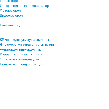
Пресс-борбор
Интервьюлар жана макалалар
Фотогалерея
Видеогалерея
Байланышуу
КР ченемдик укуктук актылары
Өнүктүрүүнүн стратегиялык планы
Аудитордук ишмердүүлүк
Коррупцияга каршы саясат
Эл аралык ишмердүүлүк
Бош кызмат ордуна тандоо