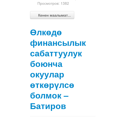
Просмотров: 1382
Кенен маалымат...
Өлкөдө
финансылык
сабаттуулук
боюнча
окуулар
өткөрүлсө
болмок –
Батиров