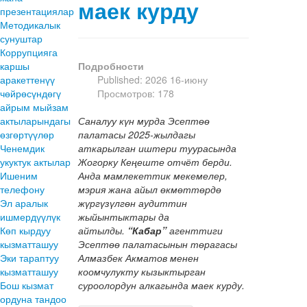
маек курду
презентациялар
Методикалык
сунуштар
Коррупцияга
каршы
Подробности
аракеттенүү
Published: 2026 16-июну
чөйрөсүндөгү
Просмотров: 178
айрым мыйзам
актыларындагы
Саналуу күн мурда Эсептөө
өзгөртүүлөр
палатасы 2025-жылдагы
Ченемдик
аткарылган иштери туурасында
укуктук актылар
Жогорку Кеңеште отчёт берди.
Ишеним
Анда мамлекеттик мекемелер,
телефону
мэрия жана айыл өкмөттөрдө
Эл аралык
жүргүзүлгөн аудиттин
ишмердүүлүк
жыйынтыктары да
Көп кырдуу
айтылды.
“Кабар”
агенттиги
кызматташуу
Эсептөө палатасынын төрагасы
Эки тараптуу
Алмазбек Акматов менен
кызматташуу
коомчулукту кызыктырган
Бош кызмат
суроолордун алкагында маек курду.
ордуна тандоо