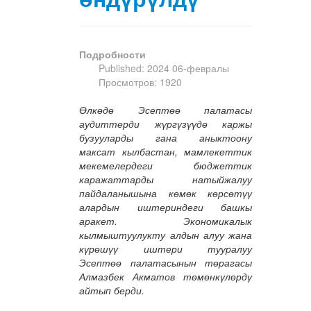
Подробности
Published: 2024 06-февралы
Просмотров: 1920
Өлкөдө Эсептөө палатасы
аудиттерди жүргүзүүдө каржы
бузууларды гана аныктоону
максат кылбастан, мамлекеттик
мекемелердеги бюджеттик
каражаттарды натыйжалуу
пайдаланышына көмөк көрсөтүү
алардын иштериндеги башкы
аракет. Экономикалык
кылмыштуулукту алдын алуу жана
күрөшүү иштери тууралуу
Эсептөө палатасынын төрагасы
Алмазбек Акматов төмөнкүлөрдү
айтып берди.