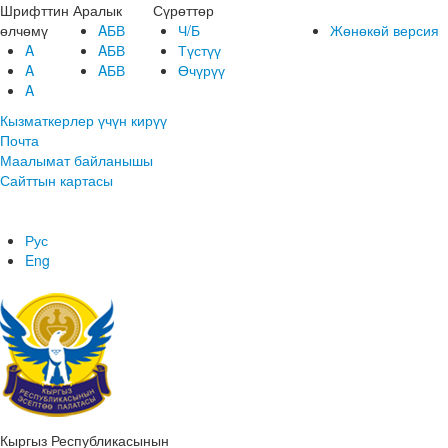
Шрифттин
Аралык
Сүрөттөр
өлчөмү
AБВ
Ч/Б
Жөнөкөй версия
A
AБВ
Түстүү
A
AБВ
Өчүрүү
A
Кызматкерлер үчүн кирүү
Почта
Маалымат байланышы
Сайттын картасы
Рус
Eng
Кыргыз Республикасынын