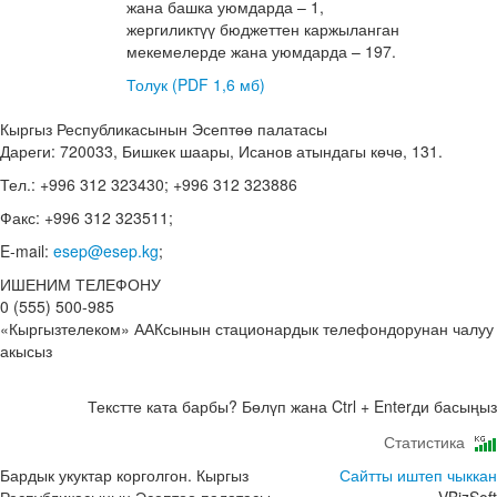
жана башка уюмдарда – 1,
жергиликтүү бюджеттен каржыланган
мекемелерде жана уюмдарда – 197.
Толук (PDF 1,6 мб)
Кыргыз Республикасынын Эсептөө палатасы
Дареги: 720033, Бишкек шаары, Исанов атындагы көчө, 131.
Тел.: +996 312 323430; +996 312 323886
Факс: +996 312 323511;
E-mail:
esep@esep.kg
;
ИШЕНИМ ТЕЛЕФОНУ
0 (555) 500-985
«Кыргызтелеком» ААКсынын стационардык телефондорунан чалуу
акысыз
Текстте ката барбы? Бөлүп жана Ctrl + Enterди басыңыз
Статистика
Бардык укуктар корголгон. Кыргыз
Сайтты иштеп чыккан