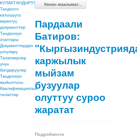
КУЛАКТАНДЫРУУЛАР
Кенен маалымат...
Тандоого
катышууга
Пардаали
керектүү
документтер
Батиров:
Тандоонун
этаптары
"Кыргызиндустрияд
Документтердин
үлгүлөрү
каржылык
Талапкерлер
үчүн
мыйзам
билдирүүлөр
Тандоонун
бузуулар
жыйынтыгы
Квалификациялык
олуттуу суроо
талаптар
жаратат
Подробности