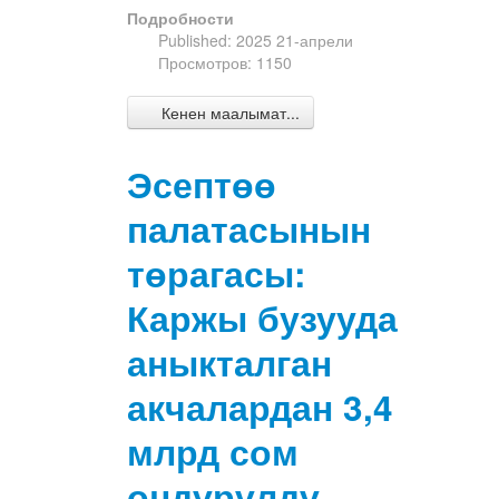
Подробности
Published: 2025 21-апрели
Просмотров: 1150
Кенен маалымат...
Эсептөө
палатасынын
төрагасы:
Каржы бузууда
аныкталган
акчалардан 3,4
млрд сом
өндүрүлдү