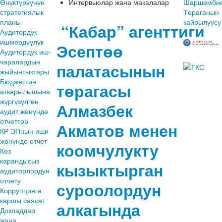
Өнүктүрүүнүн
Интервьюлар жана макалалар
Шаршембие
стратегиялык
Төраганын
планы
кайрылуусу
“Кабар” агенттиги
Аудитордук
ишмердүүлүк
Эсептөө
Аудитордук иш-
чаралардын
палатасынын
жыйынтыктары
Бюджеттин
төрагасы
аткарылышына
жүргүзүлгөн
Алмазбек
аудит жөнүндө
отчеттор
Акматов менен
КР ЭПнын иши
жөнүндө отчет
коомчулукту
Көз
карандысыз
кызыктырган
аудиторлордун
отчету
суроолордун
Коррупцияга
каршы саясат
алкагында
Докладдар
жана