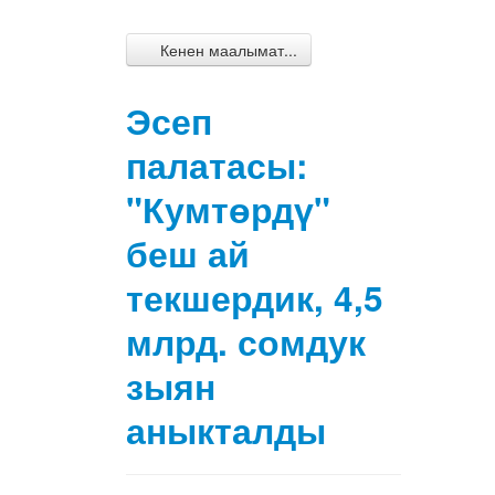
Кенен маалымат...
Эсеп
палатасы:
"Кумтөрдү"
беш ай
текшердик, 4,5
млрд. сомдук
зыян
аныкталды