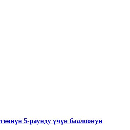
өөнүн 5-раунду үчүн баалоонун