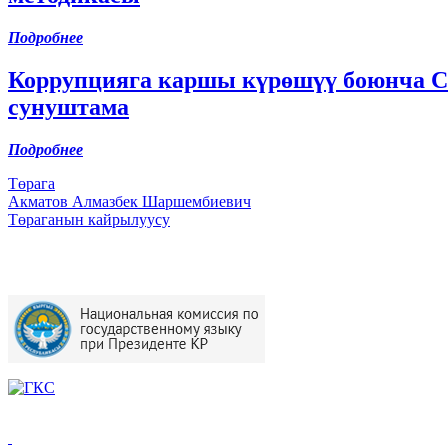
Подробнее
Коррупцияга каршы күрөшүү боюнча Ст
сунуштама
Подробнее
Төрага
Акматов Алмазбек Шаршембиевич
Төраганын кайрылуусу