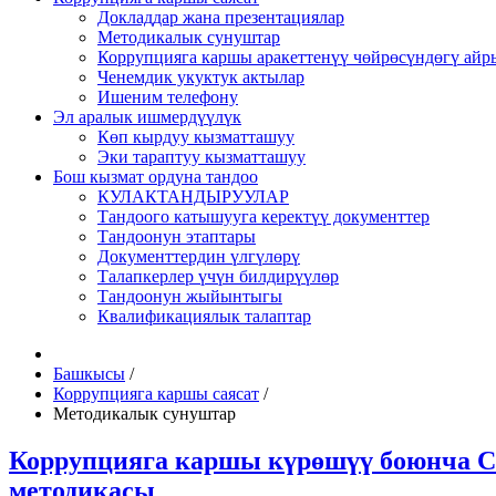
Докладдар жана презентациялар
Методикалык сунуштар
Коррупцияга каршы аракеттенүү чөйрөсүндөгү ай
Ченемдик укуктук актылар
Ишеним телефону
Эл аралык ишмердүүлүк
Көп кырдуу кызматташуу
Эки тараптуу кызматташуу
Бош кызмат ордуна тандоо
КУЛАКТАНДЫРУУЛАР
Тандоого катышууга керектүү документтер
Тандоонун этаптары
Документтердин үлгүлөрү
Талапкерлер үчүн билдирүүлөр
Тандоонун жыйынтыгы
Квалификациялык талаптар
Башкысы
/
Коррупцияга каршы саясат
/
Методикалык сунуштар
Коррупцияга каршы күрөшүү боюнча Ст
методикасы