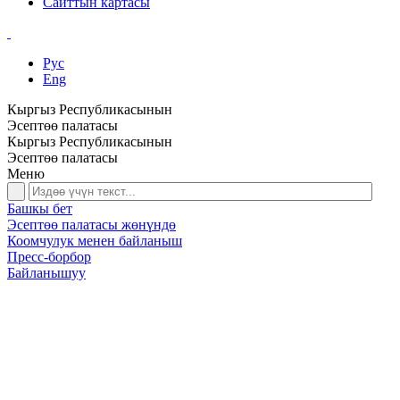
Сайттын картасы
Рус
Eng
Кыргыз Республикасынын
Эсептөө палатасы
Кыргыз Республикасынын
Эсептөө палатасы
Меню
Башкы бет
Эсептөө палатасы жөнүндө
Коомчулук менен байланыш
Пресс-борбор
Байланышуу