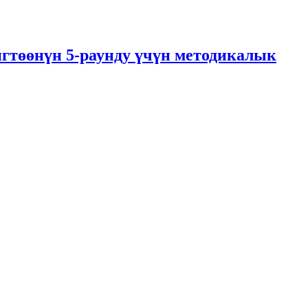
гтөөнүн 5-раунду үчүн методикалык