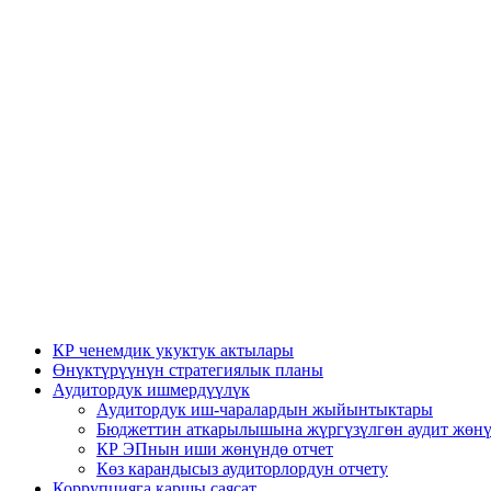
КР ченемдик укуктук актылары
Өнүктүрүүнүн стратегиялык планы
Аудитордук ишмердүүлүк
Аудитордук иш-чаралардын жыйынтыктары
Бюджеттин аткарылышына жүргүзүлгөн аудит жөнү
КР ЭПнын иши жөнүндө отчет
Көз карандысыз аудиторлордун отчету
Коррупцияга каршы саясат