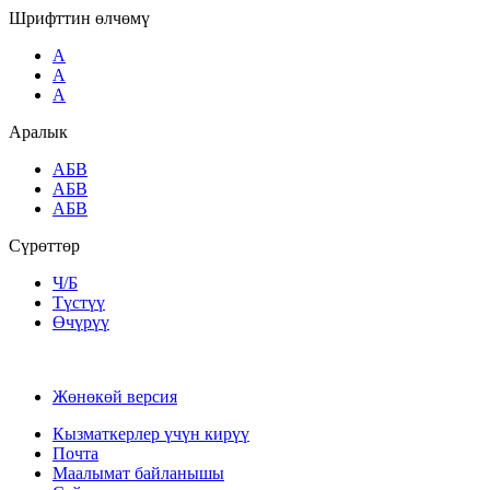
Шрифттин өлчөмү
A
A
A
Аралык
AБВ
AБВ
AБВ
Сүрөттөр
Ч/Б
Түстүү
Өчүрүү
Жөнөкөй версия
Кызматкерлер үчүн кирүү
Почта
Маалымат байланышы