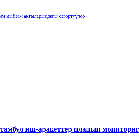
рым мыйзам актыларындагы өзгөртүүлөр
амбул иш-аракеттер планын мониторигт