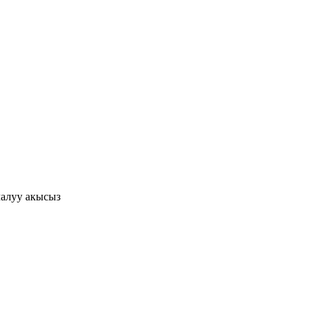
алуу акысыз