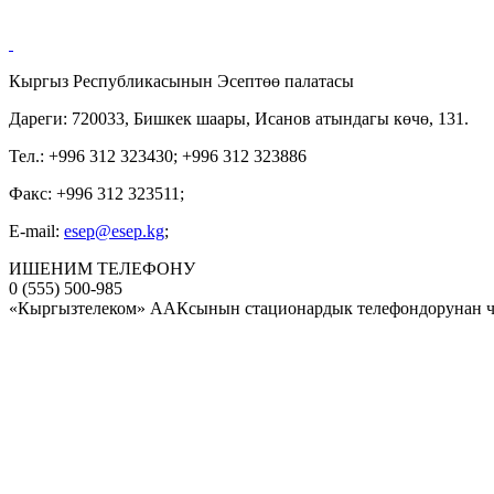
Кыргыз Республикасынын Эсептөө палатасы
Дареги: 720033, Бишкек шаары, Исанов атындагы көчө, 131.
Тел.: +996 312 323430; +996 312 323886
Факс: +996 312 323511;
E-mail:
esep@esep.kg
;
ИШЕНИМ ТЕЛЕФОНУ
0 (555) 500-985
«Кыргызтелеком» ААКсынын стационардык телефондорунан ч