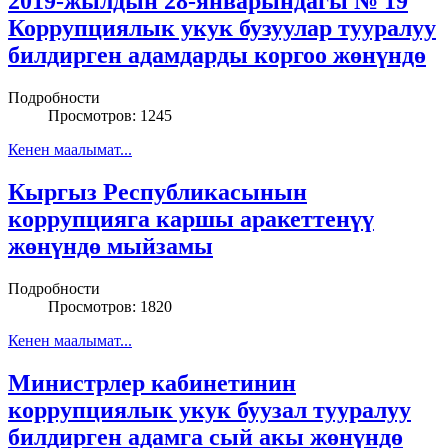
2019-жылдын 28-январындагы № 19
Коррупциялык укук бузуулар тууралуу
билдирген адамдарды коргоо жөнүндө
Подробности
Просмотров: 1245
Кенен маалымат...
Кыргыз Республикасынын
коррупцияга каршы аракеттенүү
жөнүндө мыйзамы
Подробности
Просмотров: 1820
Кенен маалымат...
Министрлер кабинетинин
коррупциялык укук буузал тууралуу
билдирген адамга сый акы жөнүндө