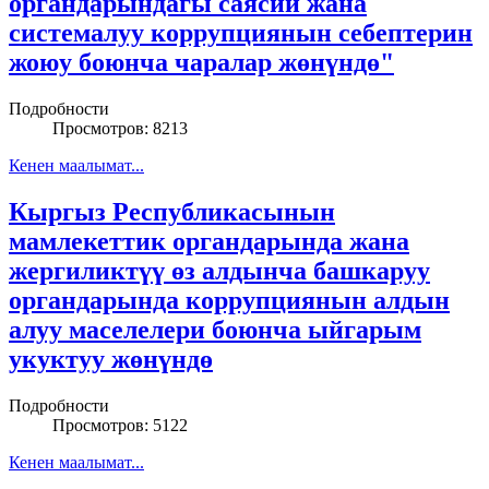
органдарындагы саясий жана
системалуу коррупциянын себептерин
жоюу боюнча чаралар жөнүндө"
Подробности
Просмотров: 8213
Кенен маалымат...
Кыргыз Республикасынын
мамлекеттик органдарында жана
жергиликтүү өз алдынча башкаруу
органдарында коррупциянын алдын
алуу маселелери боюнча ыйгарым
укуктуу жөнүндө
Подробности
Просмотров: 5122
Кенен маалымат...