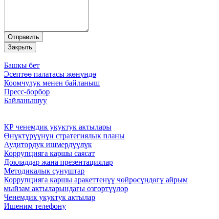
Башкы бет
Эсептөө палатасы жөнүндө
Коомчулук менен байланыш
Пресс-борбор
Байланышуу
КР ченемдик укуктук актылары
Өнүктүрүүнүн стратегиялык планы
Аудитордук ишмердүүлүк
Коррупцияга каршы саясат
Докладдар жана презентациялар
Методикалык сунуштар
Коррупцияга каршы аракеттенүү чөйрөсүндөгү айрым
мыйзам актыларындагы өзгөртүүлөр
Ченемдик укуктук актылар
Ишеним телефону