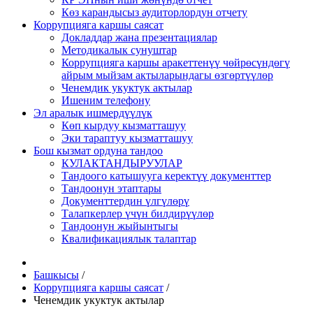
Көз карандысыз аудиторлордун отчету
Коррупцияга каршы саясат
Докладдар жана презентациялар
Методикалык сунуштар
Коррупцияга каршы аракеттенүү чөйрөсүндөгү
айрым мыйзам актыларындагы өзгөртүүлөр
Ченемдик укуктук актылар
Ишеним телефону
Эл аралык ишмердүүлүк
Көп кырдуу кызматташуу
Эки тараптуу кызматташуу
Бош кызмат ордуна тандоо
КУЛАКТАНДЫРУУЛАР
Тандоого катышууга керектүү документтер
Тандоонун этаптары
Документтердин үлгүлөрү
Талапкерлер үчүн билдирүүлөр
Тандоонун жыйынтыгы
Квалификациялык талаптар
Башкысы
/
Коррупцияга каршы саясат
/
Ченемдик укуктук актылар