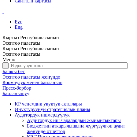
Сайттын картасы
Рус
Eng
Кыргыз Республикасынын
Эсептөө палатасы
Кыргыз Республикасынын
Эсептөө палатасы
Меню
Башкы бет
Эсептөө палатасы жөнүндө
Коомчулук менен байланыш
Пресс-борбор
Байланышуу
КР ченемдик укуктук актылары
Өнүктүрүүнүн стратегиялык планы
Аудитордук ишмердүүлүк
Аудитордук иш-чаралардын жыйынтыктары
Бюджеттин аткарылышына жүргүзүлгөн аудит
жөнүндө отчеттор
КР ЭПнын иши жөнүндө отчет