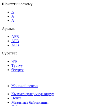
Шрифттин өлчөмү
A
A
A
Аралык
AБВ
AБВ
AБВ
Сүрөттөр
Ч/Б
Түстүү
Өчүрүү
Жөнөкөй версия
Кызматкерлер үчүн кирүү
Почта
Маалымат байланышы