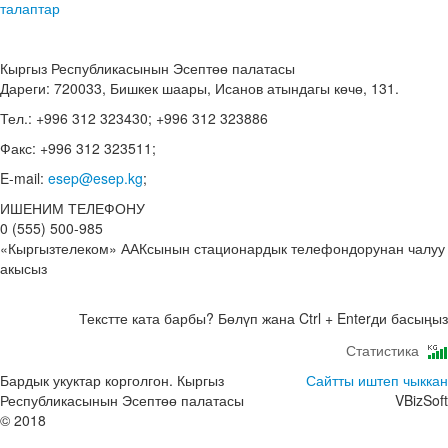
талаптар
Кыргыз Республикасынын Эсептөө палатасы
Дареги: 720033, Бишкек шаары, Исанов атындагы көчө, 131.
Тел.: +996 312 323430; +996 312 323886
Факс: +996 312 323511;
E-mail:
esep@esep.kg
;
ИШЕНИМ ТЕЛЕФОНУ
0 (555) 500-985
«Кыргызтелеком» ААКсынын стационардык телефондорунан чалуу
акысыз
Текстте ката барбы? Бөлүп жана Ctrl + Enterди басыңыз
Статистика
Бардык укуктар корголгон. Кыргыз
Сайтты иштеп чыккан
Республикасынын Эсептөө палатасы
VBizSoft
© 2018