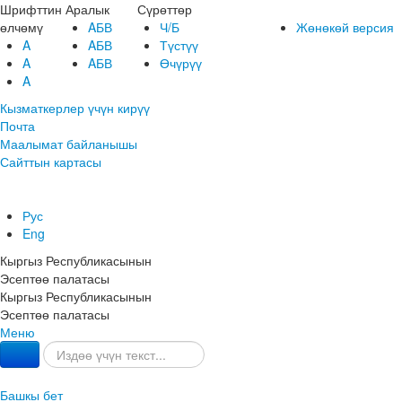
Шрифттин
Аралык
Сүрөттөр
өлчөмү
AБВ
Ч/Б
Жөнөкөй версия
A
AБВ
Түстүү
A
AБВ
Өчүрүү
A
Кызматкерлер үчүн кирүү
Почта
Маалымат байланышы
Сайттын картасы
Рус
Eng
Кыргыз Республикасынын
Эсептөө палатасы
Кыргыз Республикасынын
Эсептөө палатасы
Меню
Башкы бет