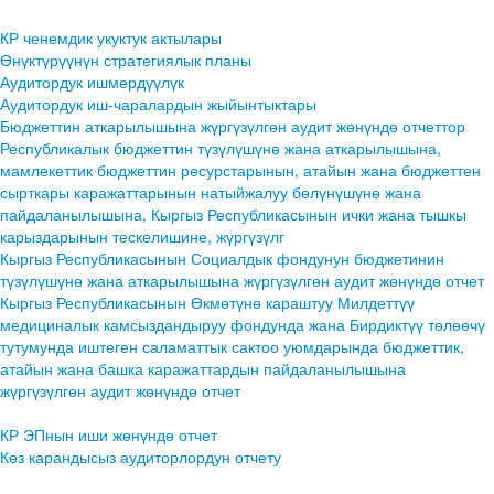
КР ченемдик укуктук актылары
Өнүктүрүүнүн стратегиялык планы
Аудитордук ишмердүүлүк
Аудитордук иш-чаралардын жыйынтыктары
Бюджеттин аткарылышына жүргүзүлгөн аудит жөнүндө отчеттор
Республикалык бюджеттин түзүлүшүнө жана аткарылышына,
мамлекеттик бюджеттин ресурстарынын, атайын жана бюджеттен
сырткары каражаттарынын натыйжалуу бөлүнүшүнө жана
пайдаланылышына, Кыргыз Республикасынын ички жана тышкы
карыздарынын тескелишине, жүргүзүлг
Кыргыз Республикасынын Социалдык фондунун бюджетинин
түзүлүшүнө жана аткарылышына жүргүзүлгөн аудит жөнүндө отчет
Кыргыз Республикасынын Өкмөтүнө караштуу Милдеттүү
медициналык камсыздандыруу фондунда жана Бирдиктүү төлөөчү
тутумунда иштеген саламаттык сактоо уюмдарында бюджеттик,
атайын жана башка каражаттардын пайдаланылышына
жүргүзүлгөн аудит жөнүндө отчет
КР ЭПнын иши жөнүндө отчет
Көз карандысыз аудиторлордун отчету