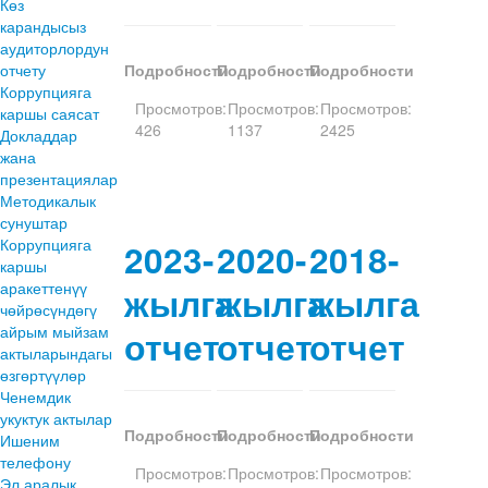
Көз
карандысыз
аудиторлордун
отчету
Подробности
Подробности
Подробности
Коррупцияга
Просмотров:
Просмотров:
Просмотров:
каршы саясат
426
1137
2425
Докладдар
жана
презентациялар
Методикалык
сунуштар
Коррупцияга
2023-
2020-
2018-
каршы
аракеттенүү
жылга
жылга
жылга
чөйрөсүндөгү
айрым мыйзам
отчет
отчет
отчет
актыларындагы
өзгөртүүлөр
Ченемдик
укуктук актылар
Подробности
Подробности
Подробности
Ишеним
телефону
Просмотров:
Просмотров:
Просмотров:
Эл аралык