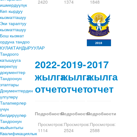
2420
1374
1848
ишмердүүлүк
Көп кырдуу
кызматташуу
Эки тараптуу
кызматташуу
Бош кызмат
ордуна тандоо
КУЛАКТАНДЫРУУЛАР
Тандоого
катышууга
2022-
2019-
2017
керектүү
документтер
жылга
жылга
жылга
Тандоонун
этаптары
отчет
отчет
отчет
Документтердин
үлгүлөрү
Талапкерлер
үчүн
Подробности
Подробности
Подробности
билдирүүлөр
Тандоонун
Просмотров:
Просмотров:
Просмотров:
жыйынтыгы
1114
2524
2588
Квалификациялык