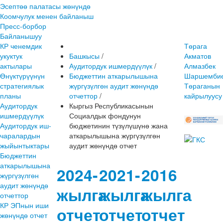
Эсептөө палатасы жөнүндө
Коомчулук менен байланыш
Пресс-борбор
Байланышуу
КР ченемдик
Төрага
укуктук
Башкысы
/
Акматов
актылары
Аудитордук ишмердүүлүк
/
Алмазбек
Өнүктүрүүнүн
Бюджеттин аткарылышына
Шаршембие
стратегиялык
жүргүзүлгөн аудит жөнүндө
Төраганын
планы
отчеттор
/
кайрылуусу
Аудитордук
Кыргыз Республикасынын
ишмердүүлүк
Социалдык фондунун
Аудитордук иш-
бюджетинин түзүлүшүнө жана
чаралардын
аткарылышына жүргүзүлгөн
жыйынтыктары
аудит жөнүндө отчет
Бюджеттин
аткарылышына
2024-
2021-
2016
жүргүзүлгөн
аудит жөнүндө
жылга
жылга
жылга
отчеттор
КР ЭПнын иши
отчет
отчет
отчет
жөнүндө отчет