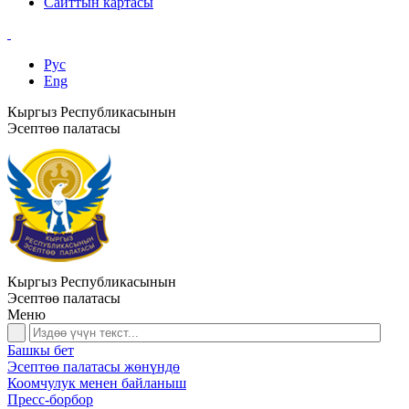
Сайттын картасы
Рус
Eng
Кыргыз Республикасынын
Эсептөө палатасы
Кыргыз Республикасынын
Эсептөө палатасы
Меню
Башкы бет
Эсептөө палатасы жөнүндө
Коомчулук менен байланыш
Пресс-борбор