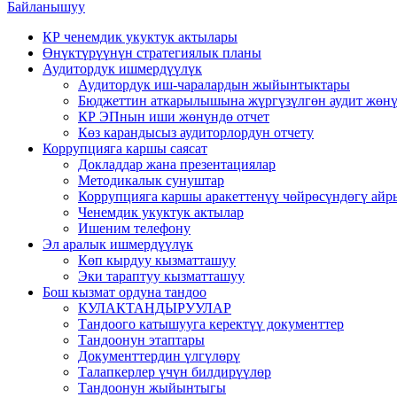
Байланышуу
КР ченемдик укуктук актылары
Өнүктүрүүнүн стратегиялык планы
Аудитордук ишмердүүлүк
Аудитордук иш-чаралардын жыйынтыктары
Бюджеттин аткарылышына жүргүзүлгөн аудит жөнү
КР ЭПнын иши жөнүндө отчет
Көз карандысыз аудиторлордун отчету
Коррупцияга каршы саясат
Докладдар жана презентациялар
Методикалык сунуштар
Коррупцияга каршы аракеттенүү чөйрөсүндөгү ай
Ченемдик укуктук актылар
Ишеним телефону
Эл аралык ишмердүүлүк
Көп кырдуу кызматташуу
Эки тараптуу кызматташуу
Бош кызмат ордуна тандоо
КУЛАКТАНДЫРУУЛАР
Тандоого катышууга керектүү документтер
Тандоонун этаптары
Документтердин үлгүлөрү
Талапкерлер үчүн билдирүүлөр
Тандоонун жыйынтыгы