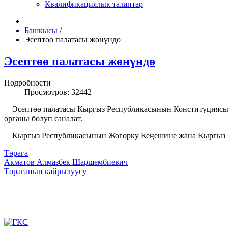
Квалификациялык талаптар
Башкысы
/
Эсептөө палатасы жөнүндө
Эсептөө палатасы жөнүндө
Подробности
Просмотров: 32442
Эсептөө палатасы Кыргыз Республикасынын Конституциясынд
органы болуп саналат.
Кыргыз Республикасынын Жогорку Кеңешине жана Кыргыз Ре
Төрага
Акматов Алмазбек Шаршембиевич
Төраганын кайрылуусу