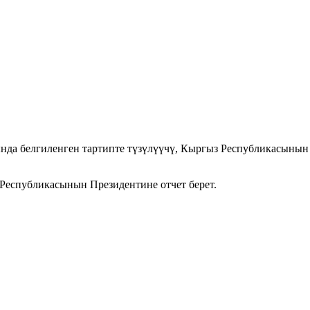
а белгиленген тартипте түзүлүүчү, Кыргыз Республикасынын 
спубликасынын Президентине отчет берет.