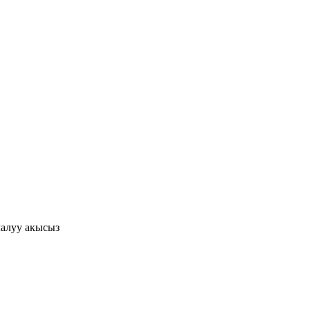
алуу акысыз