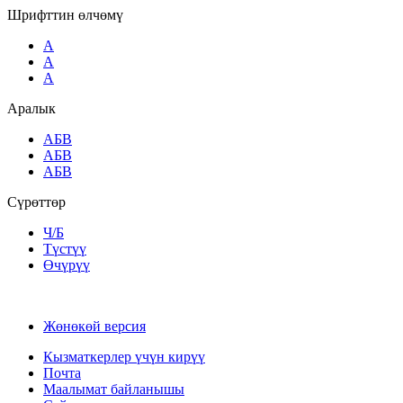
Шрифттин өлчөмү
A
A
A
Аралык
AБВ
AБВ
AБВ
Сүрөттөр
Ч/Б
Түстүү
Өчүрүү
Жөнөкөй версия
Кызматкерлер үчүн кирүү
Почта
Маалымат байланышы