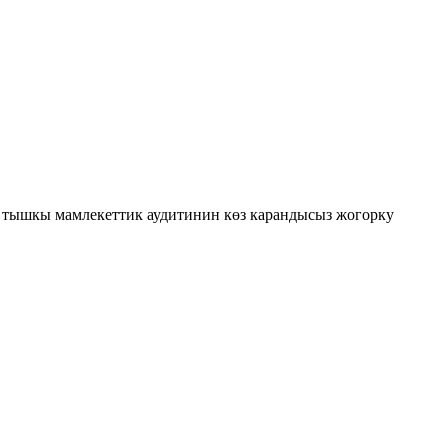
тышкы мамлекеттик аудитинин көз карандысыз жогорку