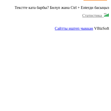
Текстте ката барбы? Бөлүп жана Ctrl + Enterди басыңыз
Статистика
Сайтты иштеп чыккан
VBizSoft