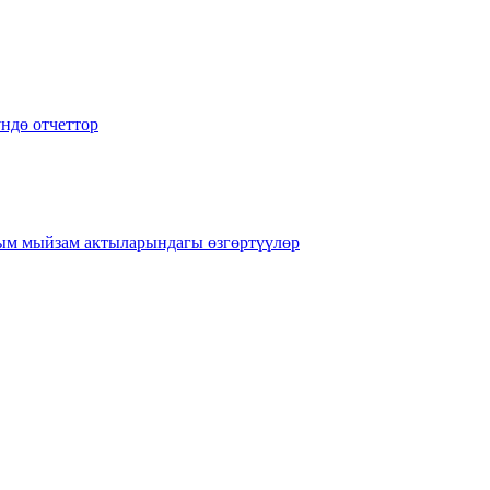
ндө отчеттор
рым мыйзам актыларындагы өзгөртүүлөр