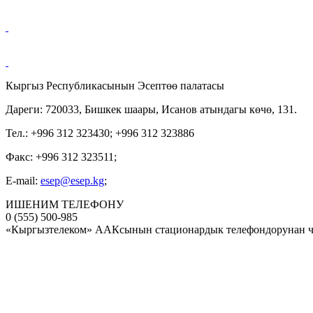
Кыргыз Республикасынын Эсептөө палатасы
Дареги: 720033, Бишкек шаары, Исанов атындагы көчө, 131.
Тел.: +996 312 323430; +996 312 323886
Факс: +996 312 323511;
E-mail:
esep@esep.kg
;
ИШЕНИМ ТЕЛЕФОНУ
0 (555) 500-985
«Кыргызтелеком» ААКсынын стационардык телефондорунан ч