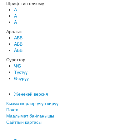
Шрифттин өлчөмү
A
A
A
Аралык
AБВ
AБВ
AБВ
Сүрөттөр
Ч/Б
Түстүү
Өчүрүү
Жөнөкөй версия
Кызматкерлер үчүн кирүү
Почта
Маалымат байланышы
Сайттын картасы