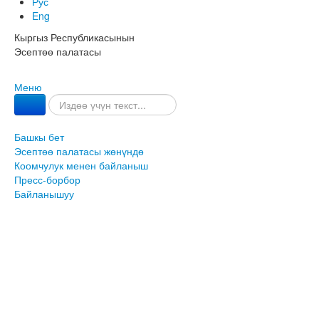
Рус
Eng
Кыргыз Республикасынын
Эсептөө палатасы
Меню
Башкы бет
Эсептөө палатасы жөнүндө
Коомчулук менен байланыш
Пресс-борбор
Байланышуу