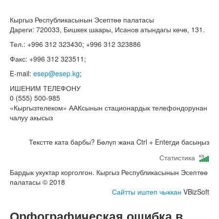
Кыргыз Республикасынын Эсептөө палатасы
Дареги: 720033, Бишкек шаары, Исанов атындагы көчө, 131.
Тел.: +996 312 323430; +996 312 323886
Факс: +996 312 323511;
E-mail:
esep@esep.kg
;
ИШЕНИМ ТЕЛЕФОНУ
0 (555) 500-985
«Кыргызтелеком» ААКсынын стационардык телефондорунан
чалуу акысыз
Текстте ката барбы? Бөлүп жана Ctrl + Enterди басыңыз
Статистика
Бардык укуктар корголгон. Кыргыз Республикасынын Эсептөө
палатасы © 2018
Сайтты иштеп чыккан
VBizSoft
Орфографическая ошибка в