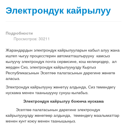
Электрондук кайрылуу
Подробности
Просмотров: 30211
Жарандардын электрондук кайрылууларын кабыл алуу жана
иштеп чыгуу процесстерин автоматташтырууну камсыз
кылуучу электрондук почта сервисине, кош келиңиздер, ал
жерден Сиз, электрондук кайрылууңузду Кыргыз
Республикасынын Эсептөө палатасынын дарегине жөнөтө
аласыз.
Электрондук кайрылууну жөнөтүү алдында, Сиз төмөндөгү
нускама менен таанышууну сунуш кылабыз.
Электрондук кайрылуу боюнча нускама
Эсептөө палатасынын дарегине электрондук
кайрылууңузду жөнөтөөр алдында, төмөндөгү маалыматтар
менен кунт коюу менен таанышыңыз.