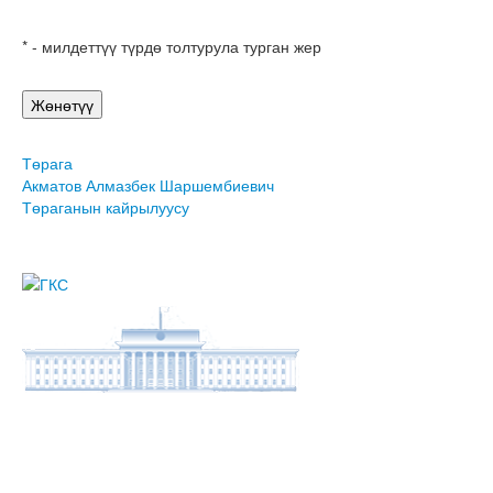
* - милдеттүү түрдө толтурула турган жер
Төрага
Акматов Алмазбек Шаршембиевич
Төраганын кайрылуусу