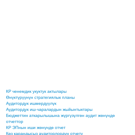
КР ченемдик укуктук актылары
Өнүктүрүүнүн стратегиялык планы
Аудитордук ишмердүүлүк
Аудитордук иш-чаралардын жыйынтыктары
Бюджеттин аткарылышына жүргүзүлгөн аудит жөнүндө
отчеттор
КР ЭПнын иши жөнүндө отчет
Көз карандысыз аудиторлордун отчету