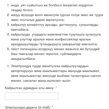
анда уят-сыйытсыз же болбосо мазактап кордогон
сөздөр болсо;
жазуу жүзүндө жооп жөнөтүлө турган толук эмес же туура
эмес почталык дарек көрсөтүлсө;
кайрылуу конкреттүү арызды, даттанууну, сунуштарды
камтыбаса;
кайрылууда учурдагы мамлекеттик түзүлүштү кулатууга
жана улуттар аралык жана конфессиялар аралык
араздашууларды тутандырууга чакырыктар камтылса;
текст латинцаны колдонуу менен жазылса же бүтүндөй
баш тамгалар менен терилсе, сүйлөмдөргө
ажыратылбаса.
Электрондук түрдө жөнөтүлгөн кайрылуулардын
авторлорунун жеке маалыматтары жөнүндө маалымат,
жеке маалыматтар жөнүндө мыйзам талаптарын сактоо
менен, сакталат жана иштелип чыгат.
Кайрылган адамдын аты-жөнү: *
Электрондук дареги (e-mail): *