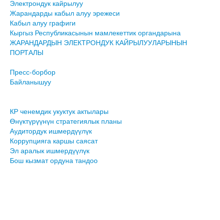
Электрондук кайрылуу
Жарандарды кабыл алуу эрежеси
Кабыл алуу графиги
Кыргыз Республикасынын мамлекеттик органдарына
ЖАРАНДАРДЫН ЭЛЕКТРОНДУК КАЙРЫЛУУЛАРЫНЫН
ПОРТАЛЫ
Пресс-борбор
Байланышуу
КР ченемдик укуктук актылары
Өнүктүрүүнүн стратегиялык планы
Аудитордук ишмердүүлүк
Коррупцияга каршы саясат
Эл аралык ишмердүүлүк
Бош кызмат ордуна тандоо