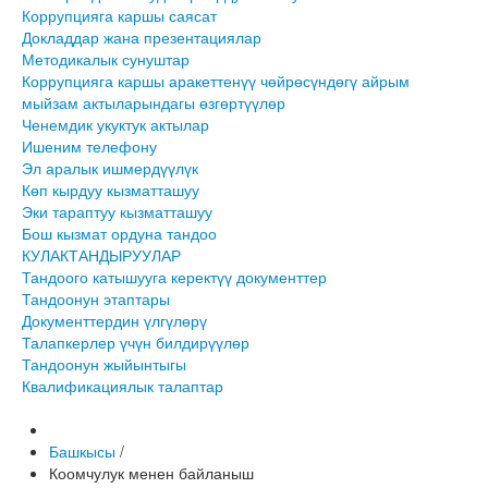
Коррупцияга каршы саясат
Докладдар жана презентациялар
Методикалык сунуштар
Коррупцияга каршы аракеттенүү чөйрөсүндөгү айрым
мыйзам актыларындагы өзгөртүүлөр
Ченемдик укуктук актылар
Ишеним телефону
Эл аралык ишмердүүлүк
Көп кырдуу кызматташуу
Эки тараптуу кызматташуу
Бош кызмат ордуна тандоо
КУЛАКТАНДЫРУУЛАР
Тандоого катышууга керектүү документтер
Тандоонун этаптары
Документтердин үлгүлөрү
Талапкерлер үчүн билдирүүлөр
Тандоонун жыйынтыгы
Квалификациялык талаптар
Башкысы
/
Коомчулук менен байланыш