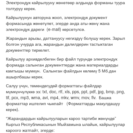
Электрондук кайрылууну жөнөтөөр алдында форманы туура
толтуруу керек.
Кайрылуунун авторуна жооп, электрондук документ
формасында жөнөтүлөт, эгерде анда аты-жөнү жана
электрондук дареги (e-mail) көрсөтүлсө.
Жарандын арызы, даттануусу негиздүү болушу керек. Зарыл
болгон учурда ага, жарандын далилдерин тастыктаган
документтер тиркелет.
Кайрылуу архивделбеген бир файл түрүндө электрондук
формада салынган документтерди жана материалдарды
камтышы мүмкүн. Салынган файлдын көлөмү 5 Мб.дан
ашырлбашы керек.
Салуу үчүн, төмөндөгүдөй форматтагы файлдар
мүмкүнчүлүккө ээ: txt, doc, rtf, xls, pps, ppt, pdf, jpg, bmp, png,
tif, pcx, mp3, wma, avi, mp4, mkv, wmv, mov, flv. Башка
форматтар иштелип чыкпайт (Форматтарды макулдашуу
керек).
“Жарандардын кайрылууларын кароо тартиби жөнүндө”
Кыргыз Республикасынын Мыйзамына ылайык, кайрылуулар
кароого жатпайт, эгерде: