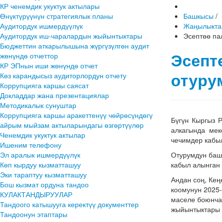
КР ченемдик укуктук актылары
Өнүктүрүүнүн стратегиялык планы
Башкысы
/
Аудитордук ишмердүүлүк
Жаңылыкта
Аудитордук иш-чаралардын жыйынтыктары
Эсептөө па
Бюджеттин аткарылышына жүргүзүлгөн аудит
Эсепт
жөнүндө отчеттор
КР ЭПнын иши жөнүндө отчет
отуру
Көз карандысыз аудиторлордун отчету
Коррупцияга каршы саясат
Докладдар жана презентациялар
Методикалык сунуштар
Коррупцияга каршы аракеттенүү чөйрөсүндөгү
Бүгүн Кыргыз 
айрым мыйзам актыларындагы өзгөртүүлөр
алкагында ме
Ченемдик укуктук актылар
чечимдер кабы
Ишеним телефону
Эл аралык ишмердүүлүк
​Отурумдун баш
Көп кырдуу кызматташуу
кабыл алынган 
Эки тараптуу кызматташуу
Андан соң, Кең
Бош кызмат ордуна тандоо
коомунун 2025
КУЛАКТАНДЫРУУЛАР
маселе боюнча
Тандоого катышууга керектүү документтер
жыйынтыктары 
Тандоонун этаптары