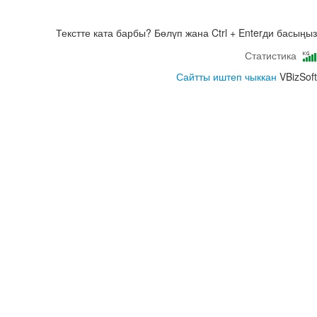
Текстте ката барбы? Бөлүп жана Ctrl + Enterди басыңыз
Статистика
Сайтты иштеп чыккан
VBizSoft