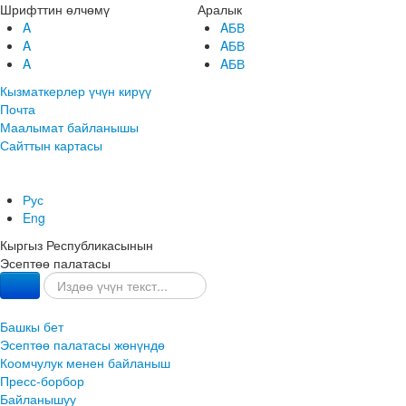
Шрифттин өлчөмү
Аралык
A
AБВ
A
AБВ
A
AБВ
Кызматкерлер үчүн кирүү
Почта
Маалымат байланышы
Сайттын картасы
Рус
Eng
Кыргыз Республикасынын
Эсептөө палатасы
Башкы бет
Эсептөө палатасы жөнүндө
Коомчулук менен байланыш
Пресс-борбор
Байланышуу