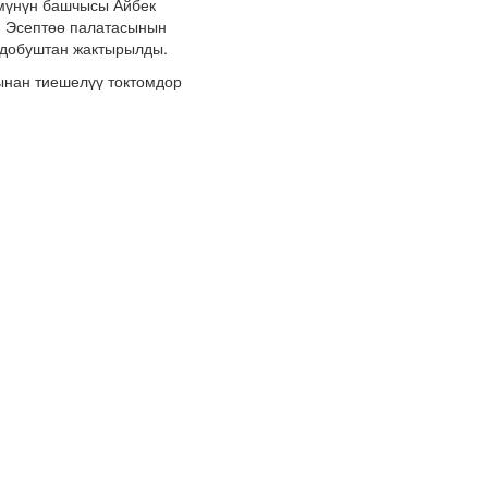
үмүнүн башчысы Айбек
н Эсептөө палатасынын
р добуштан жактырылды.
ынан тиешелүү токтомдор