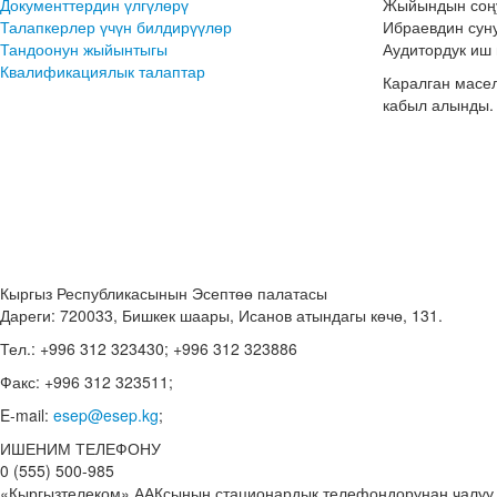
Документтердин үлгүлөрү
Жыйындын соңу
Талапкерлер үчүн билдирүүлөр
Ибраевдин сун
Тандоонун жыйынтыгы
Аудитордук иш 
Квалификациялык талаптар
​Каралган мас
кабыл алынды.
Кыргыз Республикасынын Эсептөө палатасы
Дареги: 720033, Бишкек шаары, Исанов атындагы көчө, 131.
Тел.: +996 312 323430; +996 312 323886
Факс: +996 312 323511;
E-mail:
esep@esep.kg
;
ИШЕНИМ ТЕЛЕФОНУ
0 (555) 500-985
«Кыргызтелеком» ААКсынын стационардык телефондорунан чалуу