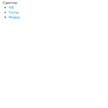
Сүрөттөр
Ч/Б
Түстүү
Өчүрүү