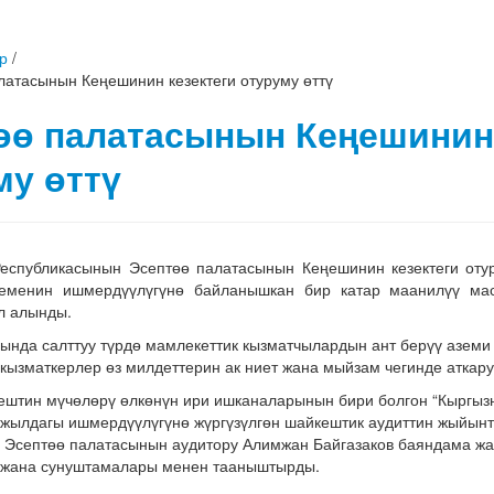
р
/
латасынын Кеңешинин кезектеги отуруму өттү
өө палатасынын Кеңешинин 
му өттү
Республикасынын Эсептөө палатасынын Кеңешинин кезектеги от
кеменин ишмердүүлүгүнө байланышкан бир катар маанилүү мас
л алынды.
ында салттуу түрдө мамлекеттик кызматчылардын ант берүү аземи
кызматкерлер өз милдеттерин ак ниет жана мыйзам чегинде аткару
ештин мүчөлөрү өлкөнүн ири ишканаларынын бири болгон “Кыргыз
-жылдагы ишмердүүлүгүнө жүргүзүлгөн шайкештик аудиттин жыйынт
 Эсептөө палатасынын аудитору Алимжан Байгазаков баяндама жас
жана сунуштамалары менен тааныштырды.