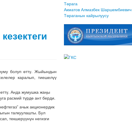
Төрага
Акматов Алмазбек Шаршембиевич
Төраганын кайрылуусу
кезектеги
уруму болуп өттү. Жыйындын
елелер каралып, тиешелүү
 өттү. Анда жумушка жаңы
уга расмий түрдө ант берди.
нефтегаз” ачык акционердик
ыгын талкуулашты. Бул
ап, текшерүүнүн негизги