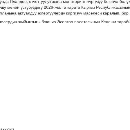
нда Пландоо, отчеттуулук жана мониторинг жүргүзүү боюнча бөл
ушу менен үстүбүздөгү 2026-жылга карата Кыргыз Республикасыны
планына актуалдуу өзгөртүүлөрдү киргизүү маселеси каралып, би
елелердин жыйынтыгы боюнча Эсептөө палатасынын Кеңеши тараб
 акысыз